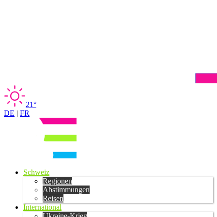
21°
DE
|
FR
Schweiz
Regionen
Abstimmungen
Reisen
International
Ukraine-Krieg