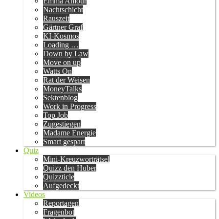
Emma Amour
Nachtschicht
Rauszeit
Gärtner Graf
KI-Kosmos
Loading …
Down by Law
Move on up
Watts On
Rat der Weisen
MoneyTalks
Sektenblog
Work in Progress
Top Job
Zugestiegen
Madame Energie
Smart gespart
Quiz
Mini-Kreuzworträtsel
Quizz den Huber
Quizzticle
Aufgedeckt
Videos
Reportagen
Fragenbot