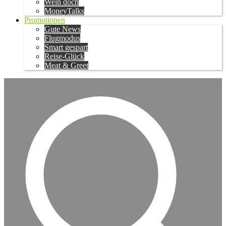
Wein doch
MoneyTalks
Promotionen
Gute News
Flugmodus
Smart gespart
Reise-Glück
Meat & Greet