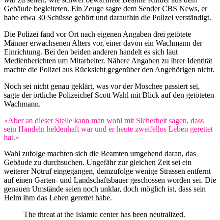
Gebäude begleiteten. Ein Zeuge sagte dem Sender CBS News, er
habe etwa 30 Schüsse gehört und daraufhin die Polizei verständigt.
Die Polizei fand vor Ort nach eigenen Angaben drei getötete
Männer erwachsenen Alters vor, einer davon ein Wachmann der
Einrichtung. Bei den beiden anderen handelt es sich laut
Medienberichten um Mitarbeiter. Nähere Angaben zu ihrer Identität
machte die Polizei aus Rücksicht gegenüber den Angehörigen nicht.
Noch sei nicht genau geklärt, was vor der Moschee passiert sei,
sagte der örtliche Polizeichef Scott Wahl mit Blick auf den getöteten
Wachmann.
«Aber an dieser Stelle kann man wohl mit Sicherheit sagen, dass
sein Handeln heldenhaft war und er heute zweifellos Leben gerettet
hat.»
Wahl zufolge machten sich die Beamten umgehend daran, das
Gebäude zu durchsuchen. Ungefähr zur gleichen Zeit sei ein
weiterer Notruf eingegangen, demzufolge wenige Strassen entfernt
auf einen Garten- und Landschaftsbauer geschossen worden sei. Die
genauen Umstände seien noch unklar, doch möglich ist, dass sein
Helm ihm das Leben gerettet habe.
The threat at the Islamic center has been neutralized.