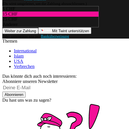
(Du wirst umgeleitet, um die Zahlung abzuschliessen.)
5 CHF
15 CHF
25 CHF
Anderer
Weiter zur Zahlung
Mit Twint unterstützen
Oder unterstütze uns per
Banküberweisung
.
Themen
International
Islam
USA
Verbrechen
Das könnte dich auch noch interessieren:
Abonniere unseren Newsletter
Abonnieren
Du hast uns was zu sagen?