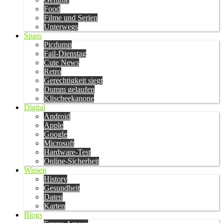
Food
Filme und Serien
Unterwegs
Spass
Picdump
Fail-Dienstag
Cute News
Retro
Gerechtigkeit siegt
Dumm gelaufen
Klischeekanone
Digital
Android
Apple
Google
Microsoft
Hardware-Test
Online-Sicherheit
Wissen
History
Gesundheit
Daten
Karten
Blogs