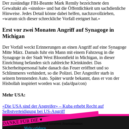
Der zuständige FBI-Beamte Mark Remily bezeichnete den
Gewaltakt als «sinnlos» und bat die Öffentlichkeit um sachdienliche
Hinweise. Jedes Detail könne dabei helfen, nachzuvollziehen,
«warum sich dieser schreckliche Vorfall ereignet hat.»
Erst vor zwei Monaten Angriff auf Synagoge in
Michigan
Der Vorfall weckt Erinnerungen an einen Angriff auf eine Synagoge
Mitte März. Damals fuhr ein Mann mit einem Fahrzeug in die
Synagoge in der Stadt West Bloomfield in Michigan, in dieser
Einrichtung befanden sich zahlreiche Kleinkinder. Das
Sicherheitspersonal habe danach das Feuer eröffnet und so
Schlimmeres verhindert, so die Polizei. Der Angreifer starb in
seinem brennenden Auto. Später wurde bekannt, dass er von der
Hisbollah inspiriert worden war. (sda/dpa/con)
Mehr USA:
«Die USA sind der Angreifer» – Kuba erhebt Recht auf
Selbstverteidigung bei US-Angriff
DANKE FÜR DIE ♥
Würdest du gerne watson und unseren Journalismus
unterstützen?
Mehr erfahren