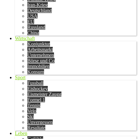
Iran-Krieg
Deutschland
USA
EU
Russland
China
Wirtschaft
Konjunktur
Arbeitsmarkt
Unternehmen
Börse und Co
Immobilien
Konsum
Sport
Fussball
Eishockey
Eismeister Zaugg
Formel 1
Tennis
Velo
Ski
Unvergessen
Resultate
Leben
Gefühle