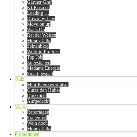
Gärtner Graf
KI-Kosmos
Loading …
Down by Law
Move on up
Watts On
Rat der Weisen
MoneyTalks
Sektenblog
Work in Progress
Top Job
Zugestiegen
Madame Energie
Smart gespart
Quiz
Mini-Kreuzworträtsel
Quizz den Huber
Quizzticle
Aufgedeckt
Videos
Reportagen
Fragenbot
Wein doch
MoneyTalks
Promotionen