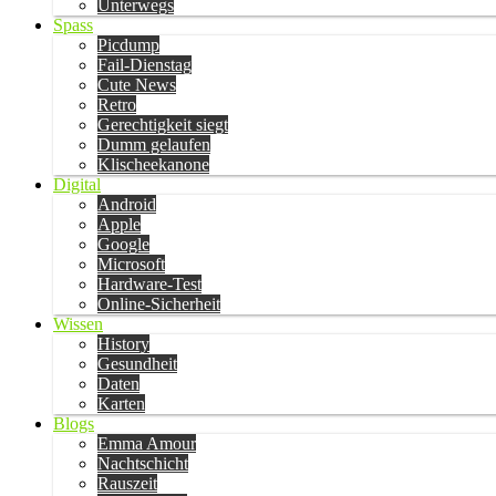
Unterwegs
Spass
Picdump
Fail-Dienstag
Cute News
Retro
Gerechtigkeit siegt
Dumm gelaufen
Klischeekanone
Digital
Android
Apple
Google
Microsoft
Hardware-Test
Online-Sicherheit
Wissen
History
Gesundheit
Daten
Karten
Blogs
Emma Amour
Nachtschicht
Rauszeit