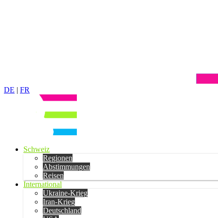
DE
|
FR
Schweiz
Regionen
Abstimmungen
Reisen
International
Ukraine-Krieg
Iran-Krieg
Deutschland