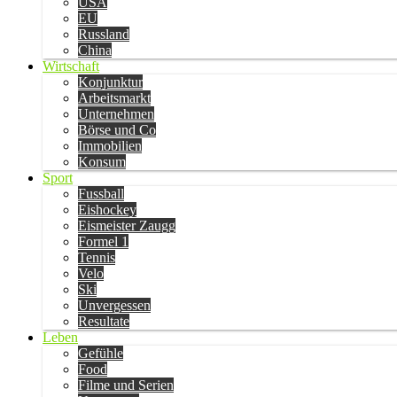
USA
EU
Russland
China
Wirtschaft
Konjunktur
Arbeitsmarkt
Unternehmen
Börse und Co
Immobilien
Konsum
Sport
Fussball
Eishockey
Eismeister Zaugg
Formel 1
Tennis
Velo
Ski
Unvergessen
Resultate
Leben
Gefühle
Food
Filme und Serien