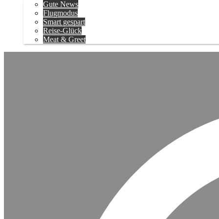
Gute News
Flugmodus
Smart gespart
Reise-Glück
Meat & Greet