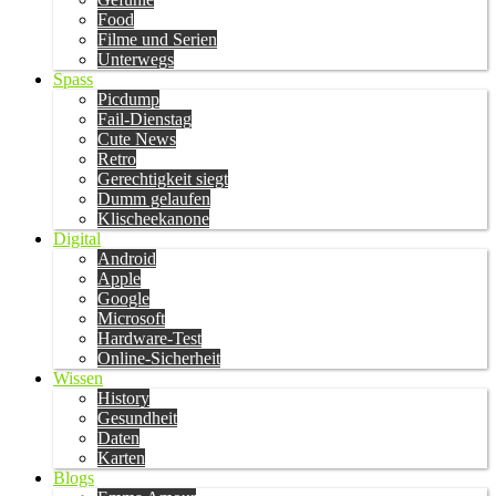
Food
Filme und Serien
Unterwegs
Spass
Picdump
Fail-Dienstag
Cute News
Retro
Gerechtigkeit siegt
Dumm gelaufen
Klischeekanone
Digital
Android
Apple
Google
Microsoft
Hardware-Test
Online-Sicherheit
Wissen
History
Gesundheit
Daten
Karten
Blogs