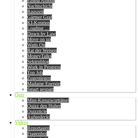
Emma Amour
Nachtschicht
Rauszeit
Gärtner Graf
KI-Kosmos
Loading …
Down by Law
Move on up
Watts On
Rat der Weisen
MoneyTalks
Sektenblog
Work in Progress
Top Job
Zugestiegen
Madame Energie
Smart gespart
Quiz
Mini-Kreuzworträtsel
Quizz den Huber
Quizzticle
Aufgedeckt
Videos
Reportagen
Fragenbot