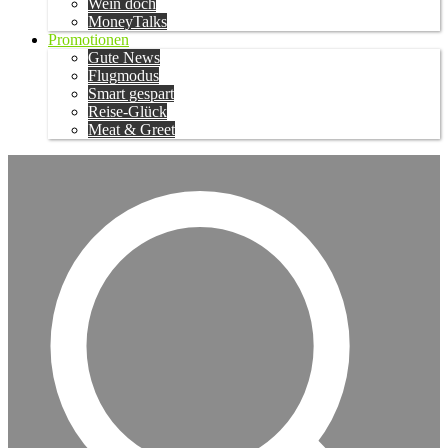
Wein doch
MoneyTalks
Promotionen
Gute News
Flugmodus
Smart gespart
Reise-Glück
Meat & Greet