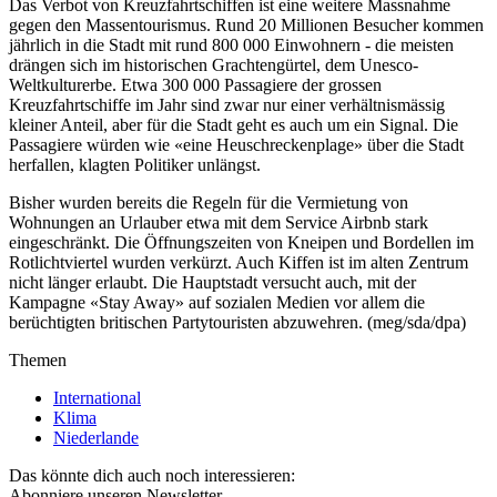
Das Verbot von Kreuzfahrtschiffen ist eine weitere Massnahme
gegen den Massentourismus. Rund 20 Millionen Besucher kommen
jährlich in die Stadt mit rund 800 000 Einwohnern - die meisten
drängen sich im historischen Grachtengürtel, dem Unesco-
Weltkulturerbe. Etwa 300 000 Passagiere der grossen
Kreuzfahrtschiffe im Jahr sind zwar nur einer verhältnismässig
kleiner Anteil, aber für die Stadt geht es auch um ein Signal. Die
Passagiere würden wie «eine Heuschreckenplage» über die Stadt
herfallen, klagten Politiker unlängst.
Bisher wurden bereits die Regeln für die Vermietung von
Wohnungen an Urlauber etwa mit dem Service Airbnb stark
eingeschränkt. Die Öffnungszeiten von Kneipen und Bordellen im
Rotlichtviertel wurden verkürzt. Auch Kiffen ist im alten Zentrum
nicht länger erlaubt. Die Hauptstadt versucht auch, mit der
Kampagne «Stay Away» auf sozialen Medien vor allem die
berüchtigten britischen Partytouristen abzuwehren. (meg/sda/dpa)
Themen
International
Klima
Niederlande
Das könnte dich auch noch interessieren:
Abonniere unseren Newsletter