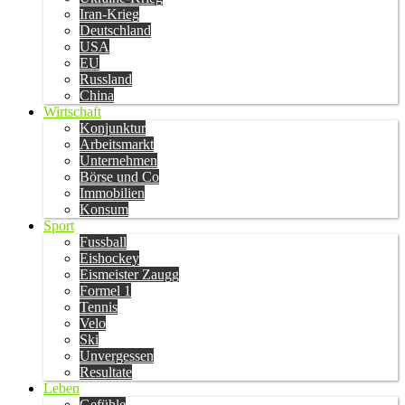
Iran-Krieg
Deutschland
USA
EU
Russland
China
Wirtschaft
Konjunktur
Arbeitsmarkt
Unternehmen
Börse und Co
Immobilien
Konsum
Sport
Fussball
Eishockey
Eismeister Zaugg
Formel 1
Tennis
Velo
Ski
Unvergessen
Resultate
Leben
Gefühle