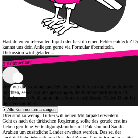
Hast du einen relevanten Input oder hast du einen Fehler entdeckt? D
kannst uns dein Anliegen gerne via Formular übermitteln.
Diskussion wird geladen...
5 Kommentare
Zum Login
Weil wir die Kommentar-Debatten weiterhin persönlich moderieren
möchten, sehen wir uns gezwungen, die Kommentarfunktion 24
Stunden nach Publikation einer Story zu schliessen. Vielen Dank für
dein Verständnis!
5
Alle Kommentare anzeigen
Drei sind zu wenig: Türkei will neuen Militärpakt erweitern
Geht es nach der türkischen Regierung, sollte das gerade erst ins
Leben gerufene Verteidigungsbündnis mit Pakistan und Saudi-
Arabien um zusätzliche Länder erweitert werden. Das sei der
ausdrückliche Wunsch von Präsident Recep Tayyip Erdogan, sagte