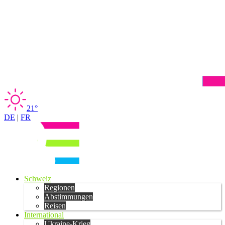
21°
DE
|
FR
Schweiz
Regionen
Abstimmungen
Reisen
International
Ukraine-Krieg