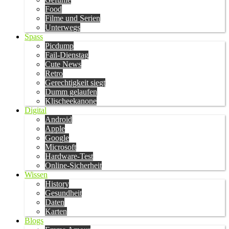
Food
Filme und Serien
Unterwegs
Spass
Picdump
Fail-Dienstag
Cute News
Retro
Gerechtigkeit siegt
Dumm gelaufen
Klischeekanone
Digital
Android
Apple
Google
Microsoft
Hardware-Test
Online-Sicherheit
Wissen
History
Gesundheit
Daten
Karten
Blogs