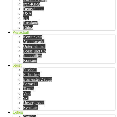
Iran-Krieg
Deutschland
USA
EU
Russland
China
Wirtschaft
Konjunktur
Arbeitsmarkt
Unternehmen
Börse und Co
Immobilien
Konsum
Sport
Fussball
Eishockey
Eismeister Zaugg
Formel 1
Tennis
Velo
Ski
Unvergessen
Resultate
Leben
Gefühle