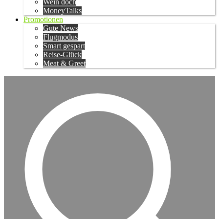
Wein doch
MoneyTalks
Promotionen
Gute News
Flugmodus
Smart gespart
Reise-Glück
Meat & Greet