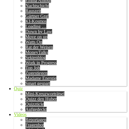
Emma Amour
Nachtschicht
Rauszeit
Gärtner Graf
KI-Kosmos
Loading …
Down by Law
Move on up
Watts On
Rat der Weisen
MoneyTalks
Sektenblog
Work in Progress
Top Job
Zugestiegen
Madame Energie
Smart gespart
Quiz
Mini-Kreuzworträtsel
Quizz den Huber
Quizzticle
Aufgedeckt
Videos
Reportagen
Fragenbot