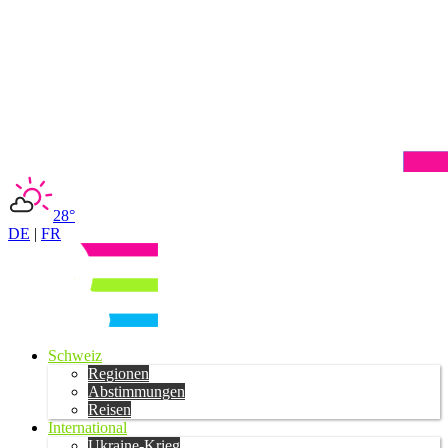
28°
DE
|
FR
Schweiz
Regionen
Abstimmungen
Reisen
International
Ukraine-Krieg