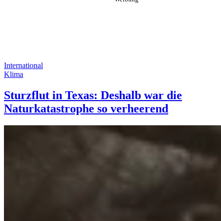
International
Klima
Sturzflut in Texas: Deshalb war die
Naturkatastrophe so verheerend