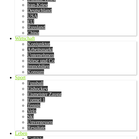
Iran-Krieg
Deutschland
USA
EU
Russland
China
Wirtschaft
Konjunktur
Arbeitsmarkt
Unternehmen
Börse und Co
Immobilien
Konsum
Sport
Fussball
Eishockey
Eismeister Zaugg
Formel 1
Tennis
Velo
Ski
Unvergessen
Resultate
Leben
Gefühle