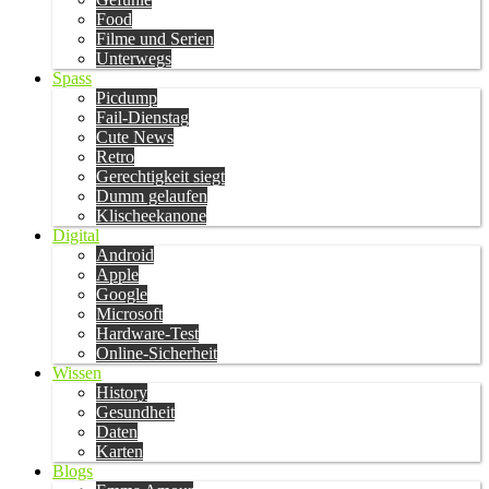
Food
Filme und Serien
Unterwegs
Spass
Picdump
Fail-Dienstag
Cute News
Retro
Gerechtigkeit siegt
Dumm gelaufen
Klischeekanone
Digital
Android
Apple
Google
Microsoft
Hardware-Test
Online-Sicherheit
Wissen
History
Gesundheit
Daten
Karten
Blogs