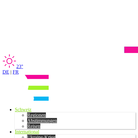
23°
DE
|
FR
Schweiz
Regionen
Abstimmungen
Reisen
International
Ukraine-Krieg