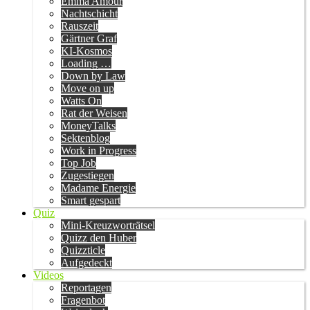
Emma Amour
Nachtschicht
Rauszeit
Gärtner Graf
KI-Kosmos
Loading …
Down by Law
Move on up
Watts On
Rat der Weisen
MoneyTalks
Sektenblog
Work in Progress
Top Job
Zugestiegen
Madame Energie
Smart gespart
Quiz
Mini-Kreuzworträtsel
Quizz den Huber
Quizzticle
Aufgedeckt
Videos
Reportagen
Fragenbot