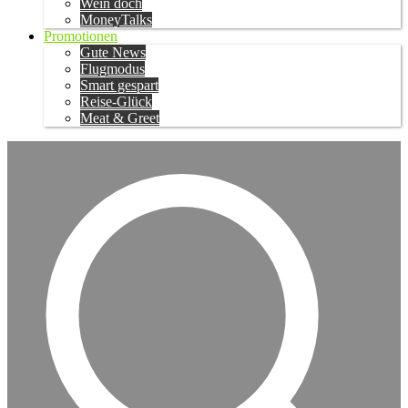
Wein doch
MoneyTalks
Promotionen
Gute News
Flugmodus
Smart gespart
Reise-Glück
Meat & Greet