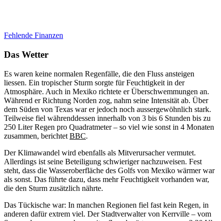
Fehlende Finanzen
Das Wetter
Es waren keine normalen Regenfälle, die den Fluss ansteigen
liessen. Ein tropischer Sturm sorgte für Feuchtigkeit in der
Atmosphäre. Auch in Mexiko richtete er Überschwemmungen an.
Während er Richtung Norden zog, nahm seine Intensität ab. Über
dem Süden von Texas war er jedoch noch aussergewöhnlich stark.
Teilweise fiel währenddessen innerhalb von 3 bis 6 Stunden bis zu
250 Liter Regen pro Quadratmeter – so viel wie sonst in 4 Monaten
zusammen, berichtet
BBC
.
Der Klimawandel wird ebenfalls als Mitverursacher vermutet.
Allerdings ist seine Beteiligung schwieriger nachzuweisen. Fest
steht, dass die Wasseroberfläche des Golfs von Mexiko wärmer war
als sonst. Das führte dazu, dass mehr Feuchtigkeit vorhanden war,
die den Sturm zusätzlich nährte.
Das Tückische war: In manchen Regionen fiel fast kein Regen, in
anderen dafür extrem viel. Der Stadtverwalter von Kerrville – vom