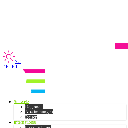
32°
DE
|
FR
Schweiz
Regionen
Abstimmungen
Reisen
International
Ukraine-Krieg