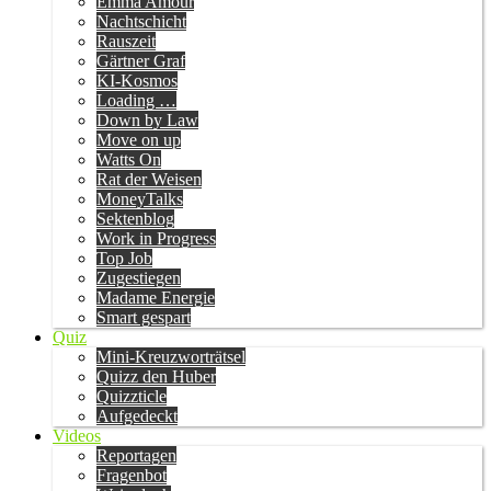
Emma Amour
Nachtschicht
Rauszeit
Gärtner Graf
KI-Kosmos
Loading …
Down by Law
Move on up
Watts On
Rat der Weisen
MoneyTalks
Sektenblog
Work in Progress
Top Job
Zugestiegen
Madame Energie
Smart gespart
Quiz
Mini-Kreuzworträtsel
Quizz den Huber
Quizzticle
Aufgedeckt
Videos
Reportagen
Fragenbot