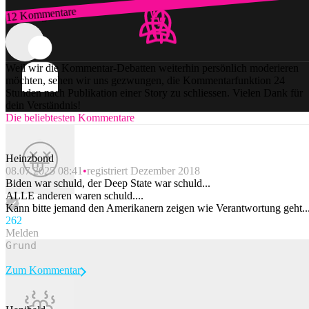
12 Kommentare
Zum Login
Weil wir die Kommentar-Debatten weiterhin persönlich moderieren
möchten, sehen wir uns gezwungen, die Kommentarfunktion 24
Stunden nach Publikation einer Story zu schliessen. Vielen Dank für
dein Verständnis!
Die beliebtesten Kommentare
Heinzbond
08.07.2025 08:41
registriert Dezember 2018
Biden war schuld, der Deep State war schuld...
ALLE anderen waren schuld....
Kann bitte jemand den Amerikanern zeigen wie Verantwortung geht..
26
2
Melden
Zum Kommentar