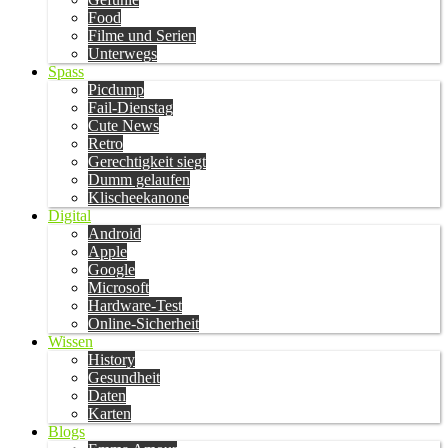
Food
Filme und Serien
Unterwegs
Spass
Picdump
Fail-Dienstag
Cute News
Retro
Gerechtigkeit siegt
Dumm gelaufen
Klischeekanone
Digital
Android
Apple
Google
Microsoft
Hardware-Test
Online-Sicherheit
Wissen
History
Gesundheit
Daten
Karten
Blogs