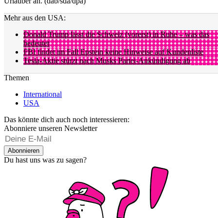
Urlauber an. (dab/sda/dpa)
Mehr aus den USA:
Donald Trump lässt die Schweiz (vorerst) in Ruhe – was das
bedeutet
FBI findet im Fall Epstein keine Hinweise auf Kundenliste
Tesla-Aktie stürzt nach Musks Partei-Ankündigung ab
Themen
International
USA
Das könnte dich auch noch interessieren:
Abonniere unseren Newsletter
Abonnieren
Du hast uns was zu sagen?