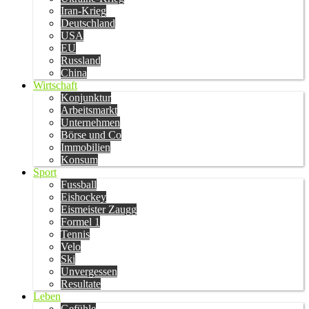
Iran-Krieg
Deutschland
USA
EU
Russland
China
Wirtschaft
Konjunktur
Arbeitsmarkt
Unternehmen
Börse und Co
Immobilien
Konsum
Sport
Fussball
Eishockey
Eismeister Zaugg
Formel 1
Tennis
Velo
Ski
Unvergessen
Resultate
Leben
Gefühle