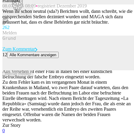
Hanibald
08.07.2025 08:09
registriert Dezember 2019
Beitrag melden
Wenn ihr schon neutral (sda?) Berichten wollt, dann schreibt, wie die
entsprechenden Stellen dezimiert wurden und MAGA sich dazu
geäussert hat, dass es diese Behörden gar nicht bräuchte.
26
2
Melden
Zum Kommentar
12
Alle Kommentare anzeigen
Nach 8 Minuten merkten sie es: Ärzte setzen Frau in Italien falschen
Embryo ein
Aus Versehen ist einer Frau in Italien bei einer künstlichen
Beitrag melden
Befruchtung der falsche Embryo eingesetzt worden.
Zu dem Fehler kam es im vergangenen Monat in einem
Krankenhaus in Mailand, wo zwei Paare darauf warteten, dass den
beiden Frauen nach der Befruchtung im Labor eine befruchtete
Eizelle übertragen wird. Nach einem Bericht der Tageszeitung «La
Repubblica» (Samstag) wurde dann jedoch der Frau, die als erste an
der Reihe war, versehentlich ein Embryo des zweiten Paares
eingesetzt. Offenbar waren die Namen der beiden Frauen
verwechselt worden.
Zur Story
0