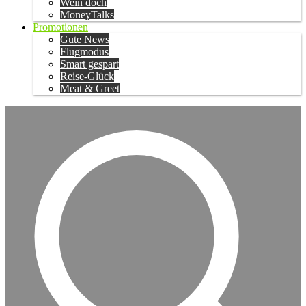
Wein doch
MoneyTalks
Promotionen
Gute News
Flugmodus
Smart gespart
Reise-Glück
Meat & Greet