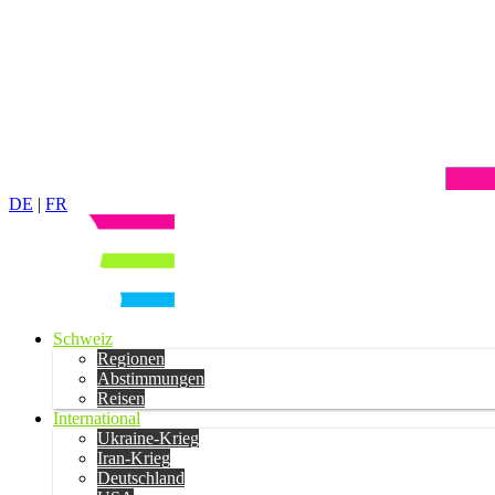
DE
|
FR
Schweiz
Regionen
Abstimmungen
Reisen
International
Ukraine-Krieg
Iran-Krieg
Deutschland