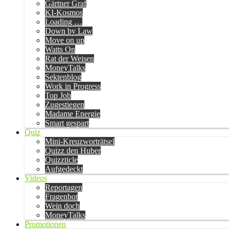
Gärtner Graf
KI-Kosmos
Loading …
Down by Law
Move on up
Watts On
Rat der Weisen
MoneyTalks
Sektenblog
Work in Progress
Top Job
Zugestiegen
Madame Energie
Smart gespart
Quiz
Mini-Kreuzworträtsel
Quizz den Huber
Quizzticle
Aufgedeckt
Videos
Reportagen
Fragenbot
Wein doch
MoneyTalks
Promotionen