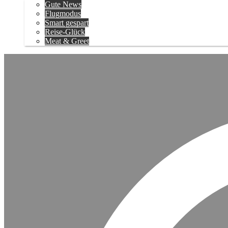
Gute News
Flugmodus
Smart gespart
Reise-Glück
Meat & Greet