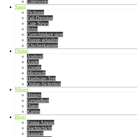
Unterwegs
Spass
Picdump
Fail-Dienstag
Cute News
Retro
Gerechtigkeit siegt
Dumm gelaufen
Klischeekanone
Digital
Android
Apple
Google
Microsoft
Hardware-Test
Online-Sicherheit
Wissen
History
Gesundheit
Daten
Karten
Blogs
Emma Amour
Nachtschicht
Rauszeit