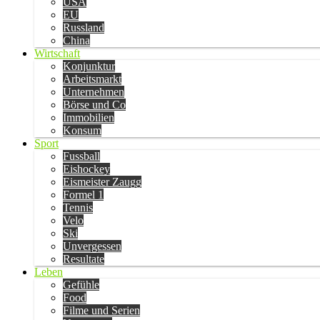
USA
EU
Russland
China
Wirtschaft
Konjunktur
Arbeitsmarkt
Unternehmen
Börse und Co
Immobilien
Konsum
Sport
Fussball
Eishockey
Eismeister Zaugg
Formel 1
Tennis
Velo
Ski
Unvergessen
Resultate
Leben
Gefühle
Food
Filme und Serien