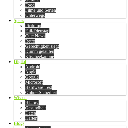
Food
Filme und Serien
Unterwegs
Spass
Picdump
Fail-Dienstag
Cute News
Retro
Gerechtigkeit siegt
Dumm gelaufen
Klischeekanone
Digital
Android
Apple
Google
Microsoft
Hardware-Test
Online-Sicherheit
Wissen
History
Gesundheit
Daten
Karten
Blogs