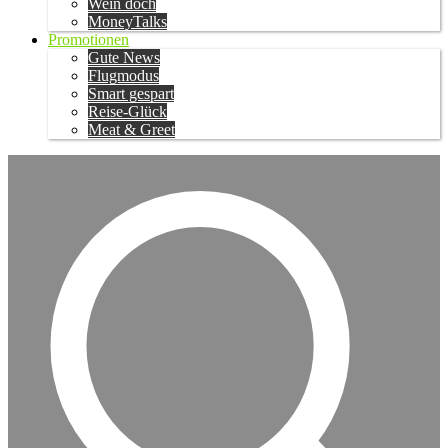
Wein doch
MoneyTalks
Promotionen
Gute News
Flugmodus
Smart gespart
Reise-Glück
Meat & Greet