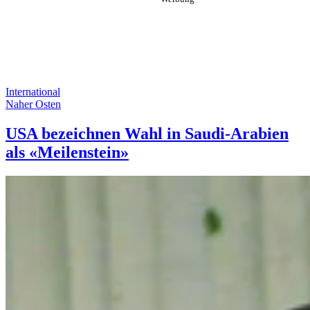
International
Naher Osten
USA bezeichnen Wahl in Saudi-Arabien
als «Meilenstein»