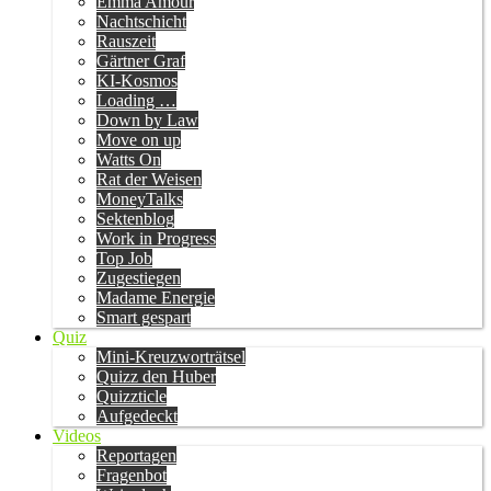
Emma Amour
Nachtschicht
Rauszeit
Gärtner Graf
KI-Kosmos
Loading …
Down by Law
Move on up
Watts On
Rat der Weisen
MoneyTalks
Sektenblog
Work in Progress
Top Job
Zugestiegen
Madame Energie
Smart gespart
Quiz
Mini-Kreuzworträtsel
Quizz den Huber
Quizzticle
Aufgedeckt
Videos
Reportagen
Fragenbot