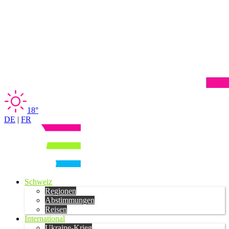
18°
DE
|
FR
Schweiz
Regionen
Abstimmungen
Reisen
International
Ukraine-Krieg