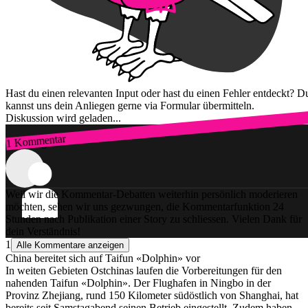
Hast du einen relevanten Input oder hast du einen Fehler entdeckt? D
kannst uns dein Anliegen gerne via Formular übermitteln.
Diskussion wird geladen...
1 Kommentar
Zum Login
Weil wir die Kommentar-Debatten weiterhin persönlich moderieren
möchten, sehen wir uns gezwungen, die Kommentarfunktion 24
Stunden nach Publikation einer Story zu schliessen. Vielen Dank für
dein Verständnis!
1
Alle Kommentare anzeigen
China bereitet sich auf Taifun «Dolphin» vor
In weiten Gebieten Ostchinas laufen die Vorbereitungen für den
nahenden Taifun «Dolphin». Der Flughafen in Ningbo in der
Provinz Zhejiang, rund 150 Kilometer südöstlich von Shanghai, hat
bereits seit Samstagabend seinen Betrieb eingestellt. Zudem haben