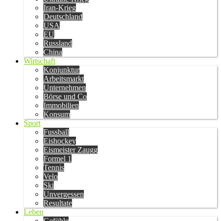
Iran-Krieg
Deutschland
USA
EU
Russland
China
Wirtschaft
Konjunktur
Arbeitsmarkt
Unternehmen
Börse und Co
Immobilien
Konsum
Sport
Fussball
Eishockey
Eismeister Zaugg
Formel 1
Tennis
Velo
Ski
Unvergessen
Resultate
Leben
Gefühle