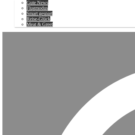
Gute News
Flugmodus
Smart gespart
Reise-Glück
Meat & Greet