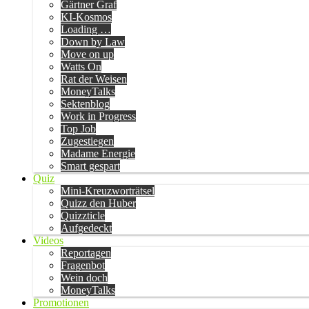
Gärtner Graf
KI-Kosmos
Loading …
Down by Law
Move on up
Watts On
Rat der Weisen
MoneyTalks
Sektenblog
Work in Progress
Top Job
Zugestiegen
Madame Energie
Smart gespart
Quiz
Mini-Kreuzworträtsel
Quizz den Huber
Quizzticle
Aufgedeckt
Videos
Reportagen
Fragenbot
Wein doch
MoneyTalks
Promotionen