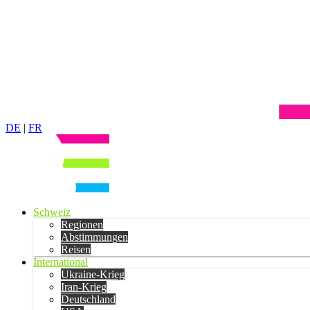
DE
|
FR
Schweiz
Regionen
Abstimmungen
Reisen
International
Ukraine-Krieg
Iran-Krieg
Deutschland