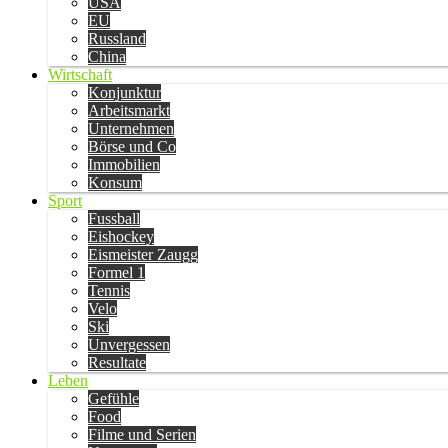
USA
EU
Russland
China
Wirtschaft
Konjunktur
Arbeitsmarkt
Unternehmen
Börse und Co
Immobilien
Konsum
Sport
Fussball
Eishockey
Eismeister Zaugg
Formel 1
Tennis
Velo
Ski
Unvergessen
Resultate
Leben
Gefühle
Food
Filme und Serien