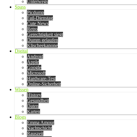
Unterwegs
Spass
Picdump
Fail-Dienstag
Cute News
Retro
Gerechtigkeit siegt
Dumm gelaufen
Klischeekanone
Digital
Android
Apple
Google
Microsoft
Hardware-Test
Online-Sicherheit
Wissen
History
Gesundheit
Daten
Karten
Blogs
Emma Amour
Nachtschicht
Rauszeit