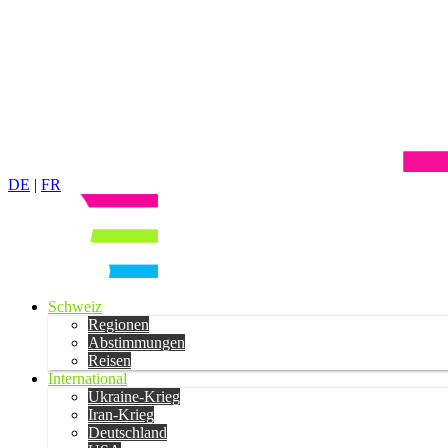
DE
|
FR
Schweiz
Regionen
Abstimmungen
Reisen
International
Ukraine-Krieg
Iran-Krieg
Deutschland