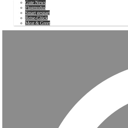
Gute News
Flugmodus
Smart gespart
Reise-Glück
Meat & Greet