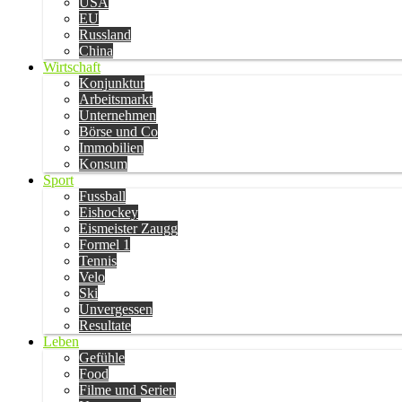
USA
EU
Russland
China
Wirtschaft
Konjunktur
Arbeitsmarkt
Unternehmen
Börse und Co
Immobilien
Konsum
Sport
Fussball
Eishockey
Eismeister Zaugg
Formel 1
Tennis
Velo
Ski
Unvergessen
Resultate
Leben
Gefühle
Food
Filme und Serien