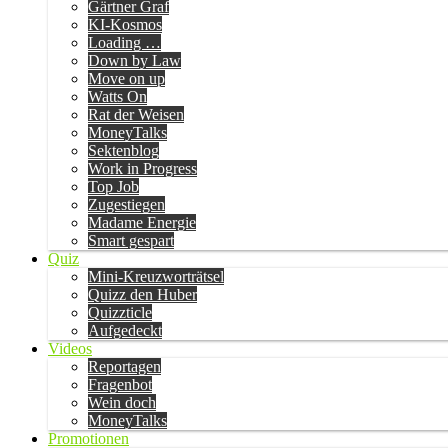
Gärtner Graf
KI-Kosmos
Loading …
Down by Law
Move on up
Watts On
Rat der Weisen
MoneyTalks
Sektenblog
Work in Progress
Top Job
Zugestiegen
Madame Energie
Smart gespart
Quiz
Mini-Kreuzworträtsel
Quizz den Huber
Quizzticle
Aufgedeckt
Videos
Reportagen
Fragenbot
Wein doch
MoneyTalks
Promotionen