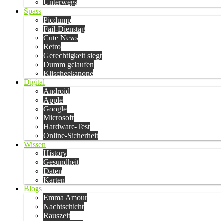
Unterwegs
Spass
Picdump
Fail-Dienstag
Cute News
Retro
Gerechtigkeit siegt
Dumm gelaufen
Klischeekanone
Digital
Android
Apple
Google
Microsoft
Hardware-Test
Online-Sicherheit
Wissen
History
Gesundheit
Daten
Karten
Blogs
Emma Amour
Nachtschicht
Rauszeit