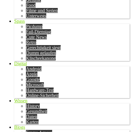
Food
Filme und Serien
Unterwegs
Spass
Picdump
Fail-Dienstag
Cute News
Retro
Gerechtigkeit siegt
Dumm gelaufen
Klischeekanone
Digital
Android
Apple
Google
Microsoft
Hardware-Test
Online-Sicherheit
Wissen
History
Gesundheit
Daten
Karten
Blogs