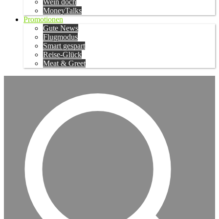
Wein doch
MoneyTalks
Promotionen
Gute News
Flugmodus
Smart gespart
Reise-Glück
Meat & Greet