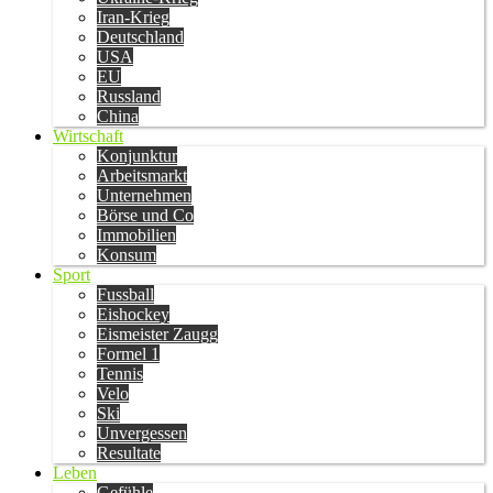
Iran-Krieg
Deutschland
USA
EU
Russland
China
Wirtschaft
Konjunktur
Arbeitsmarkt
Unternehmen
Börse und Co
Immobilien
Konsum
Sport
Fussball
Eishockey
Eismeister Zaugg
Formel 1
Tennis
Velo
Ski
Unvergessen
Resultate
Leben
Gefühle