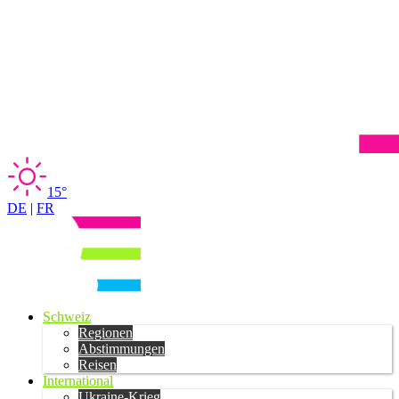
15°
DE
|
FR
Schweiz
Regionen
Abstimmungen
Reisen
International
Ukraine-Krieg