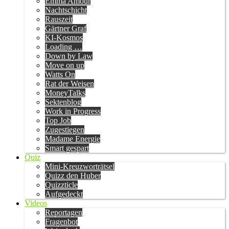
Emma Amour
Nachtschicht
Rauszeit
Gärtner Graf
KI-Kosmos
Loading …
Down by Law
Move on up
Watts On
Rat der Weisen
MoneyTalks
Sektenblog
Work in Progress
Top Job
Zugestiegen
Madame Energie
Smart gespart
Quiz
Mini-Kreuzworträtsel
Quizz den Huber
Quizzticle
Aufgedeckt
Videos
Reportagen
Fragenbot