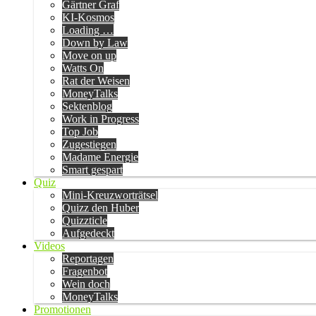
Gärtner Graf
KI-Kosmos
Loading …
Down by Law
Move on up
Watts On
Rat der Weisen
MoneyTalks
Sektenblog
Work in Progress
Top Job
Zugestiegen
Madame Energie
Smart gespart
Quiz
Mini-Kreuzworträtsel
Quizz den Huber
Quizzticle
Aufgedeckt
Videos
Reportagen
Fragenbot
Wein doch
MoneyTalks
Promotionen