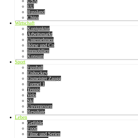
USA
EU
Russland
China
Wirtschaft
Konjunktur
Arbeitsmarkt
Unternehmen
Börse und Co
Immobilien
Konsum
Sport
Fussball
Eishockey
Eismeister Zaugg
Formel 1
Tennis
Velo
Ski
Unvergessen
Resultate
Leben
Gefühle
Food
Filme und Serien