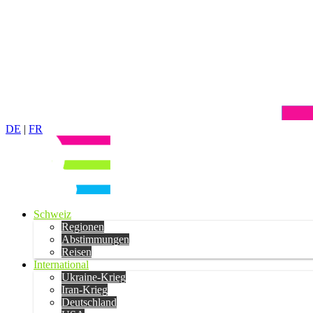
DE
|
FR
Schweiz
Regionen
Abstimmungen
Reisen
International
Ukraine-Krieg
Iran-Krieg
Deutschland