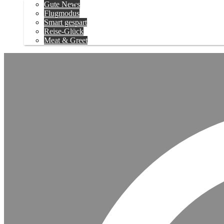
Gute News
Flugmodus
Smart gespart
Reise-Glück
Meat & Greet