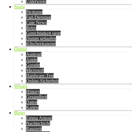
Unterwegs
Spass
Picdump
Fail-Dienstag
Cute News
Retro
Gerechtigkeit siegt
Dumm gelaufen
Klischeekanone
Digital
Android
Apple
Google
Microsoft
Hardware-Test
Online-Sicherheit
Wissen
History
Gesundheit
Daten
Karten
Blogs
Emma Amour
Nachtschicht
Rauszeit