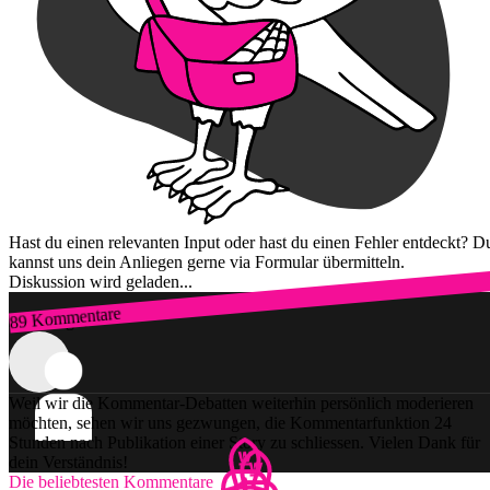
Hast du einen relevanten Input oder hast du einen Fehler entdeckt? D
kannst uns dein Anliegen gerne via Formular übermitteln.
Diskussion wird geladen...
89 Kommentare
Zum Login
Weil wir die Kommentar-Debatten weiterhin persönlich moderieren
möchten, sehen wir uns gezwungen, die Kommentarfunktion 24
Stunden nach Publikation einer Story zu schliessen. Vielen Dank für
dein Verständnis!
Die beliebtesten Kommentare