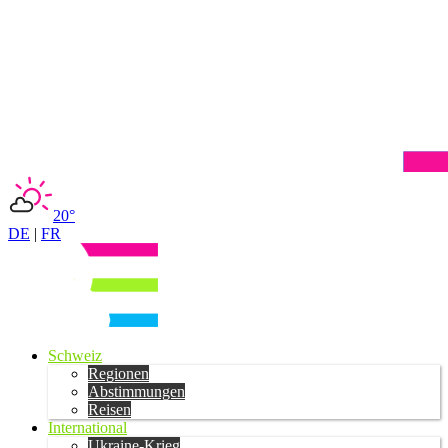
20°
DE
|
FR
Schweiz
Regionen
Abstimmungen
Reisen
International
Ukraine-Krieg