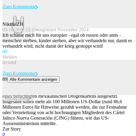
Zum Kommentar
NikolaiZH
03.10.2016 22:19
registriert November 2014
Beitrag melden
Ich schäme mich für uns europäer - egal ob russen oder amis -
menschen sterben, kinder sterben, aber wir verhandeln nur, damit es
verhandelt wird, nicht damit der krieg gestoppt wird!
0
0
Melden
Zum Kommentar
89
Alle Kommentare anzeigen
USA setzen millionenschwere Belohnung für Drogenbosse aus
Die US-Regierung hat Belohnungen in Millionenhöhe für Anführer
eines berüchtigten mexikanischen Drogenkartells ausgesetzt.
Beitrag melden
Insgesamt sollen mehr als 100 Millionen US-Dollar (rund 86,6
Millionen Euro) für Hinweise gezahlt werden, die zur Festnahme
oder Verurteilung von acht hochrangigen Mitgliedern des Cártel
Jalisco Nueva Generación (CJNG) führen, wie das US-
Aussenministerium mitteilte.
Zur Story
0