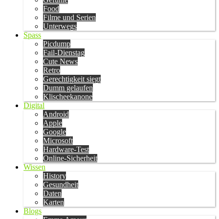
Food
Filme und Serien
Unterwegs
Spass
Picdump
Fail-Dienstag
Cute News
Retro
Gerechtigkeit siegt
Dumm gelaufen
Klischeekanone
Digital
Android
Apple
Google
Microsoft
Hardware-Test
Online-Sicherheit
Wissen
History
Gesundheit
Daten
Karten
Blogs