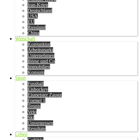
Iran-Krieg
Deutschland
USA
EU
Russland
China
Wirtschaft
Konjunktur
Arbeitsmarkt
Unternehmen
Börse und Co
Immobilien
Konsum
Sport
Fussball
Eishockey
Eismeister Zaugg
Formel 1
Tennis
Velo
Ski
Unvergessen
Resultate
Leben
Gefühle