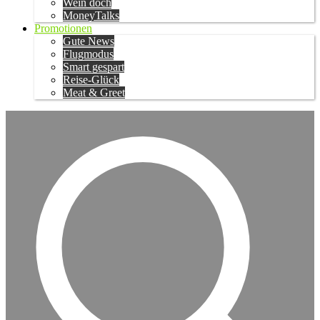
Wein doch
MoneyTalks
Promotionen
Gute News
Flugmodus
Smart gespart
Reise-Glück
Meat & Greet