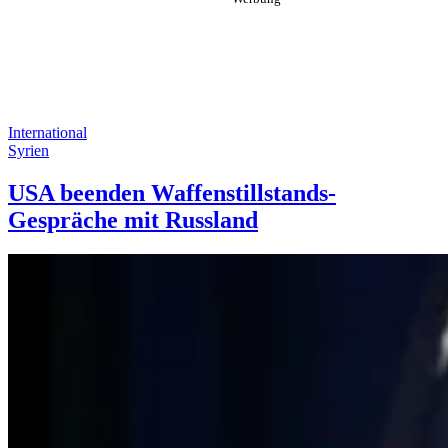
International
Syrien
USA beenden Waffenstillstands-
Gespräche mit Russland