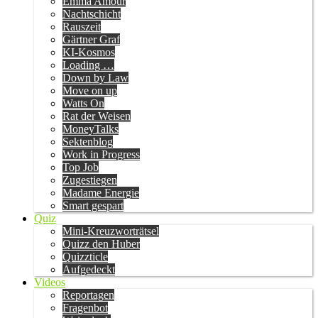
Emma Amour
Nachtschicht
Rauszeit
Gärtner Graf
KI-Kosmos
Loading …
Down by Law
Move on up
Watts On
Rat der Weisen
MoneyTalks
Sektenblog
Work in Progress
Top Job
Zugestiegen
Madame Energie
Smart gespart
Quiz
Mini-Kreuzworträtsel
Quizz den Huber
Quizzticle
Aufgedeckt
Videos
Reportagen
Fragenbot