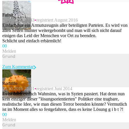
Fafnir
03.10.2016 20:43
registriert August 2016
Einfach nur ein Armutszeugnis aller beteiligten Parteien. Es wird von
allen Seiten munter weitergebombt und man will sich nicht darauf
einigen das Leid der Menschen vor Ort zu beenden.
Schlicht und einfach erbärmlich!
0
0
Melden
Zum Kommentar
Rodolfo
03.10.2016 20:01
registriert Juni 2014
Beitrag melden
Es ist doch einfach Wahnsinn, was in Syrien passiert. Hat denn nun
kein einziger dieser "lösungsorientierten" Politiker eine tragbare,
realistische Idee, wie man diesen Terror beenden könnte? Vermutlich
ist im Moment alles so festgefahren, dass es keine Lösung g i b t ?!
0
0
Melden