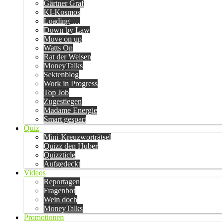
Gärtner Graf
KI-Kosmos
Loading …
Down by Law
Move on up
Watts On
Rat der Weisen
MoneyTalks
Sektenblog
Work in Progress
Top Job
Zugestiegen
Madame Energie
Smart gespart
Quiz
Mini-Kreuzworträtsel
Quizz den Huber
Quizzticle
Aufgedeckt
Videos
Reportagen
Fragenbot
Wein doch
MoneyTalks
Promotionen