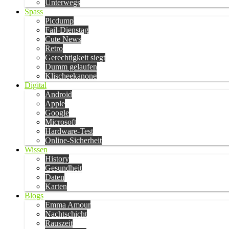
Unterwegs
Spass
Picdump
Fail-Dienstag
Cute News
Retro
Gerechtigkeit siegt
Dumm gelaufen
Klischeekanone
Digital
Android
Apple
Google
Microsoft
Hardware-Test
Online-Sicherheit
Wissen
History
Gesundheit
Daten
Karten
Blogs
Emma Amour
Nachtschicht
Rauszeit