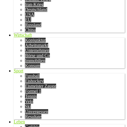
Iran-Krieg
Deutschland
USA
EU
Russland
China
Wirtschaft
Konjunktur
Arbeitsmarkt
Unternehmen
Börse und Co
Immobilien
Konsum
Sport
Fussball
Eishockey
Eismeister Zaugg
Formel 1
Tennis
Velo
Ski
Unvergessen
Resultate
Leben
Gefühle