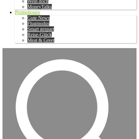
Wein doch
MoneyTalks
Promotionen
Gute News
Flugmodus
Smart gespart
Reise-Glück
Meat & Greet