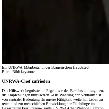
Ein UNRWA-Mitarbeiter in der libanesischen Hauptstadt
Beirut.
Bild: keystone
UNRWA-Chef zufrieden
Das Hilfswerk begrüsste die Ergebnisse des Berichts und sagte zu,
die Empfehlungen umzusetzen. «Die Wahrung der Neutralität ist
von zentraler Bedeutung für unsere Fähigkeit, weiterhin Leben zu
retten und zur menschlichen Entwicklung der Flüchtlinge im
Gazastreifen beizutragen», sagte UNRWA-Chef Philippe Lazzarini.