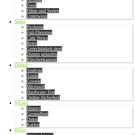
Food
Filme und Serien
Unterwegs
Spass
Picdump
Fail-Dienstag
Cute News
Retro
Gerechtigkeit siegt
Dumm gelaufen
Klischeekanone
Digital
Android
Apple
Google
Microsoft
Hardware-Test
Online-Sicherheit
Wissen
History
Gesundheit
Daten
Karten
Blogs