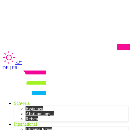
32°
DE
|
FR
Schweiz
Regionen
Abstimmungen
Reisen
International
Ukraine-Krieg