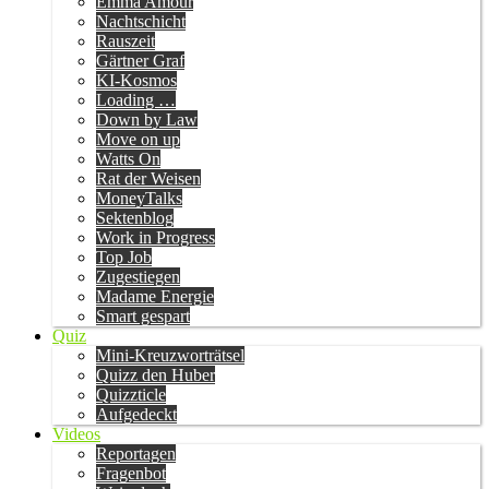
Emma Amour
Nachtschicht
Rauszeit
Gärtner Graf
KI-Kosmos
Loading …
Down by Law
Move on up
Watts On
Rat der Weisen
MoneyTalks
Sektenblog
Work in Progress
Top Job
Zugestiegen
Madame Energie
Smart gespart
Quiz
Mini-Kreuzworträtsel
Quizz den Huber
Quizzticle
Aufgedeckt
Videos
Reportagen
Fragenbot