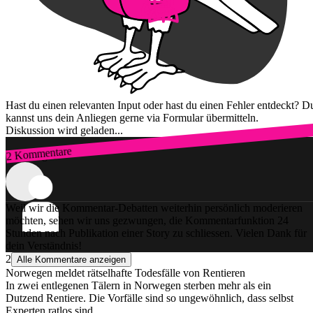
Hast du einen relevanten Input oder hast du einen Fehler entdeckt? D
kannst uns dein Anliegen gerne via Formular übermitteln.
Diskussion wird geladen...
2 Kommentare
Zum Login
Weil wir die Kommentar-Debatten weiterhin persönlich moderieren
möchten, sehen wir uns gezwungen, die Kommentarfunktion 24
Stunden nach Publikation einer Story zu schliessen. Vielen Dank für
dein Verständnis!
2
Alle Kommentare anzeigen
Norwegen meldet rätselhafte Todesfälle von Rentieren
In zwei entlegenen Tälern in Norwegen sterben mehr als ein
Dutzend Rentiere. Die Vorfälle sind so ungewöhnlich, dass selbst
Experten ratlos sind.