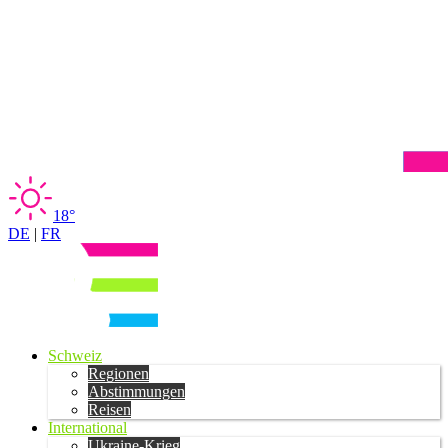
18°
DE
|
FR
Schweiz
Regionen
Abstimmungen
Reisen
International
Ukraine-Krieg