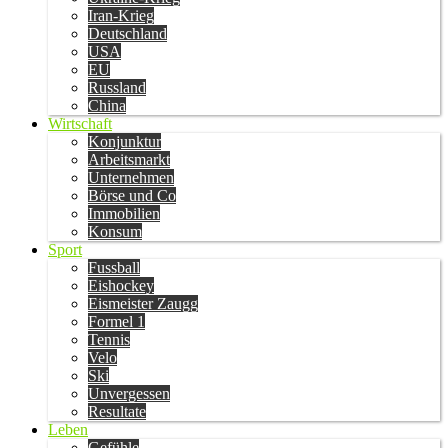
Iran-Krieg
Deutschland
USA
EU
Russland
China
Wirtschaft
Konjunktur
Arbeitsmarkt
Unternehmen
Börse und Co
Immobilien
Konsum
Sport
Fussball
Eishockey
Eismeister Zaugg
Formel 1
Tennis
Velo
Ski
Unvergessen
Resultate
Leben
Gefühle