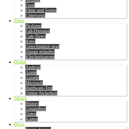
Food
Filme und Serien
Unterwegs
Spass
Picdump
Fail-Dienstag
Cute News
Retro
Gerechtigkeit siegt
Dumm gelaufen
Klischeekanone
Digital
Android
Apple
Google
Microsoft
Hardware-Test
Online-Sicherheit
Wissen
History
Gesundheit
Daten
Karten
Blogs