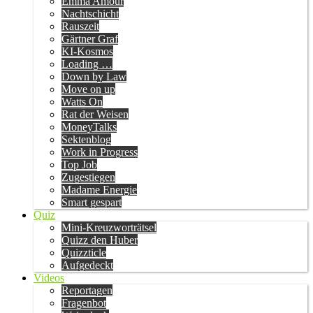
Emma Amour
Nachtschicht
Rauszeit
Gärtner Graf
KI-Kosmos
Loading …
Down by Law
Move on up
Watts On
Rat der Weisen
MoneyTalks
Sektenblog
Work in Progress
Top Job
Zugestiegen
Madame Energie
Smart gespart
Quiz
Mini-Kreuzworträtsel
Quizz den Huber
Quizzticle
Aufgedeckt
Videos
Reportagen
Fragenbot