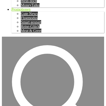
Wein doch
MoneyTalks
Promotionen
Gute News
Flugmodus
Smart gespart
Reise-Glück
Meat & Greet