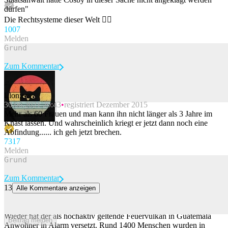
dürfen"
Die Rechtsysteme dieser Welt 🤷‍♂️
100
7
Melden
Zum Kommentar
Lion:ess
30.06.2021 20:43
registriert Dezember 2015
Beitrag melden
Mehr als 60 Frauen und man kann ihn nicht länger als 3 Jahre im
Knast lassen. Und wahrscheinlich kriegt er jetzt dann noch eine
Abfindung...... ich geh jetzt brechen.
73
17
Melden
Zum Kommentar
13
Alle Kommentare anzeigen
Volcán de Fuego spuckt wieder Lava aus – Schaulustige filmen auf
Nachbarvulkan
Wieder hat der als hochaktiv geltende Feuervulkan in Guatemala
Beitrag melden
Anwohner in Alarm versetzt. Rund 1400 Menschen wurden in