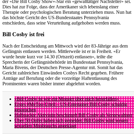
der «Die Bill Cosby Show»-Star ein «gewalttätiger Nachsteller» sei.
Dies hat zur Folge, dass der Amerikaner sich lebenslang einer
Therapie oder psychologischen Beratung unterziehen muss. Nun hat
das höchste Gericht des US-Bundesstaates Pennsylvania
entschieden, dass seine Verurteilung aufgehoben werden muss.
Bill Cosby ist frei
Nach der Entscheidung am Mittwoch wird der 83-Jährige aus dem
Gefängnis entlassen werden. Mittlerweile ist er in Freiheit. «Er
wurde heute kurz vor 14.30 (Ortszeit) entlassen», teilte die
Sprecherin der Gefängnisbehörde im Bundesstaat Pennsylvania,
Maria Bivens, der Deutschen Presse-Agentur mit. Somit hat das
Gericht zahlreichen Einwänden Cosbys Recht gegeben. Frühere
Anträge auf Berufung oder die vorzeitige Haftentlassung des
Prominenten waren bisher immer abgelehnt worden.
«Bill Cosby ist wie ein Monster über mich hergefallen»
Erstes #MeToo-Urteil – US-Entertainer Bill Cosby schuldig
gesprochen
Halbnackte Aktivistin beschimpft Bill Cosby als Vergewaltiger
Über 50 Opfer haben sich gemeldet: Bill Cosby wird wegen
sexuellen Missbrauchs angeklagt