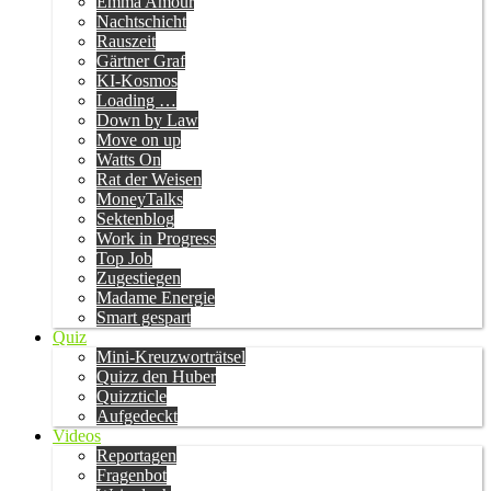
Emma Amour
Nachtschicht
Rauszeit
Gärtner Graf
KI-Kosmos
Loading …
Down by Law
Move on up
Watts On
Rat der Weisen
MoneyTalks
Sektenblog
Work in Progress
Top Job
Zugestiegen
Madame Energie
Smart gespart
Quiz
Mini-Kreuzworträtsel
Quizz den Huber
Quizzticle
Aufgedeckt
Videos
Reportagen
Fragenbot