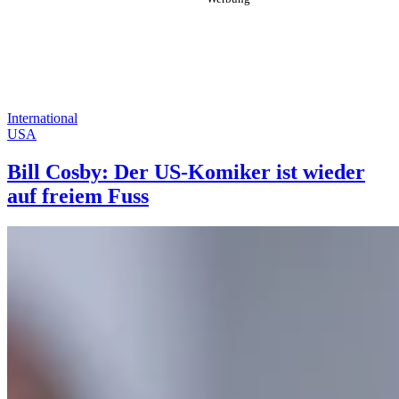
International
USA
Bill Cosby: Der US-Komiker ist wieder
auf freiem Fuss