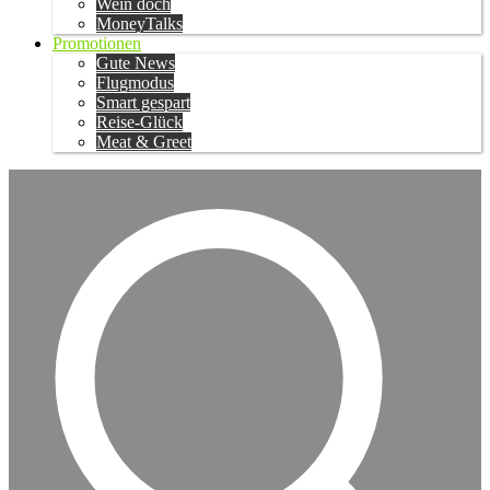
Wein doch
MoneyTalks
Promotionen
Gute News
Flugmodus
Smart gespart
Reise-Glück
Meat & Greet