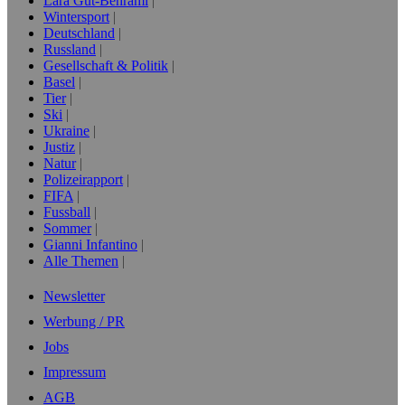
Lara Gut-Behrami
Wintersport
Deutschland
Russland
Gesellschaft & Politik
Basel
Tier
Ski
Ukraine
Justiz
Natur
Polizeirapport
FIFA
Fussball
Sommer
Gianni Infantino
Alle Themen
Newsletter
Werbung / PR
Jobs
Impressum
AGB