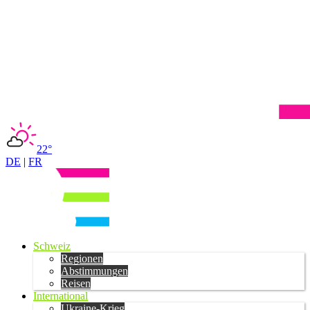
22°
DE
|
FR
Schweiz
Regionen
Abstimmungen
Reisen
International
Ukraine-Krieg