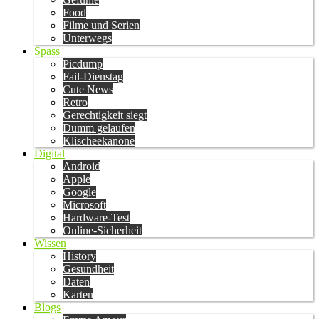
Food
Filme und Serien
Unterwegs
Spass
Picdump
Fail-Dienstag
Cute News
Retro
Gerechtigkeit siegt
Dumm gelaufen
Klischeekanone
Digital
Android
Apple
Google
Microsoft
Hardware-Test
Online-Sicherheit
Wissen
History
Gesundheit
Daten
Karten
Blogs