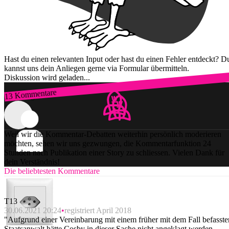
Hast du einen relevanten Input oder hast du einen Fehler entdeckt? D
kannst uns dein Anliegen gerne via Formular übermitteln.
Diskussion wird geladen...
13 Kommentare
Zum Login
Weil wir die Kommentar-Debatten weiterhin persönlich moderieren
möchten, sehen wir uns gezwungen, die Kommentarfunktion 24
Stunden nach Publikation einer Story zu schliessen. Vielen Dank für
dein Verständnis!
Die beliebtesten Kommentare
T13
30.06.2021 20:24
registriert April 2018
"Aufgrund einer Vereinbarung mit einem früher mit dem Fall befasste
Staatsanwalt hätte Cosby in dieser Sache nicht angeklagt werden