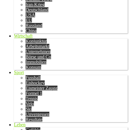
Iran-Krieg
Deutschland
USA
EU
Russland
China
Wirtschaft
Konjunktur
Arbeitsmarkt
Unternehmen
Börse und Co
Immobilien
Konsum
Sport
Fussball
Eishockey
Eismeister Zaugg
Formel 1
Tennis
Velo
Ski
Unvergessen
Resultate
Leben
Gefühle