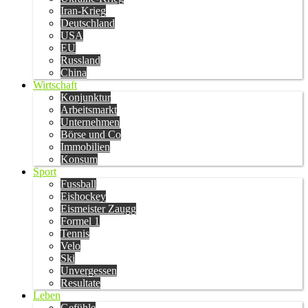
Iran-Krieg
Deutschland
USA
EU
Russland
China
Wirtschaft
Konjunktur
Arbeitsmarkt
Unternehmen
Börse und Co
Immobilien
Konsum
Sport
Fussball
Eishockey
Eismeister Zaugg
Formel 1
Tennis
Velo
Ski
Unvergessen
Resultate
Leben
Gefühle