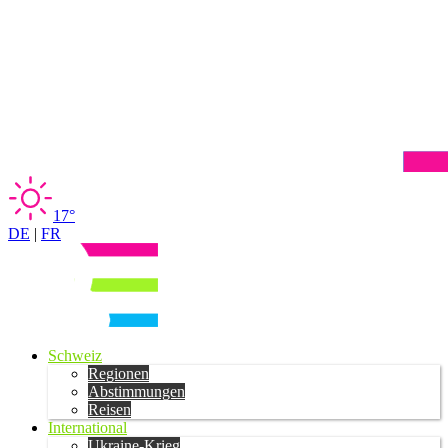
17°
DE
|
FR
Schweiz
Regionen
Abstimmungen
Reisen
International
Ukraine-Krieg