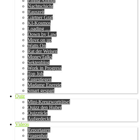
Emma Amour
Nachtschicht
Rauszeit
Gärtner Graf
KI-Kosmos
Loading …
Down by Law
Move on up
Watts On
Rat der Weisen
MoneyTalks
Sektenblog
Work in Progress
Top Job
Zugestiegen
Madame Energie
Smart gespart
Quiz
Mini-Kreuzworträtsel
Quizz den Huber
Quizzticle
Aufgedeckt
Videos
Reportagen
Fragenbot