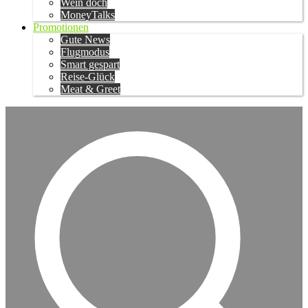
Wein doch
MoneyTalks
Promotionen
Gute News
Flugmodus
Smart gespart
Reise-Glück
Meat & Greet