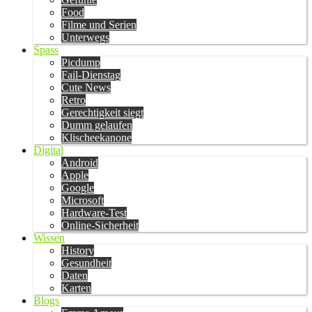
Food
Filme und Serien
Unterwegs
Spass
Picdump
Fail-Dienstag
Cute News
Retro
Gerechtigkeit siegt
Dumm gelaufen
Klischeekanone
Digital
Android
Apple
Google
Microsoft
Hardware-Test
Online-Sicherheit
Wissen
History
Gesundheit
Daten
Karten
Blogs