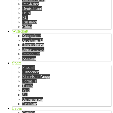
Iran-Krieg
Deutschland
USA
EU
Russland
China
Wirtschaft
Konjunktur
Arbeitsmarkt
Unternehmen
Börse und Co
Immobilien
Konsum
Sport
Fussball
Eishockey
Eismeister Zaugg
Formel 1
Tennis
Velo
Ski
Unvergessen
Resultate
Leben
Gefühle