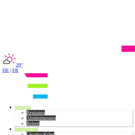
29°
DE
|
FR
Schweiz
Regionen
Abstimmungen
Reisen
International
Ukraine-Krieg