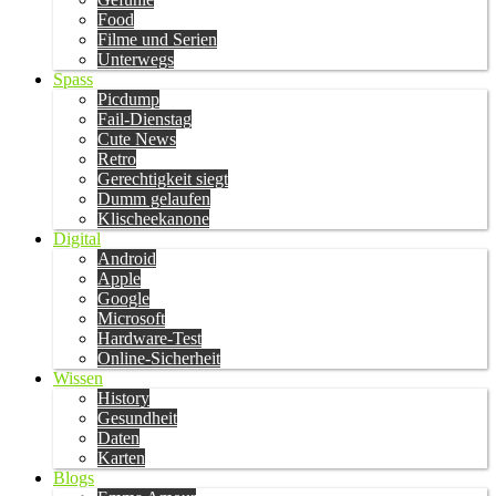
Food
Filme und Serien
Unterwegs
Spass
Picdump
Fail-Dienstag
Cute News
Retro
Gerechtigkeit siegt
Dumm gelaufen
Klischeekanone
Digital
Android
Apple
Google
Microsoft
Hardware-Test
Online-Sicherheit
Wissen
History
Gesundheit
Daten
Karten
Blogs