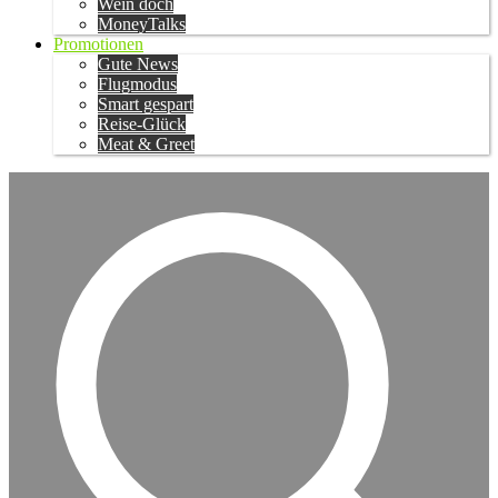
Wein doch
MoneyTalks
Promotionen
Gute News
Flugmodus
Smart gespart
Reise-Glück
Meat & Greet