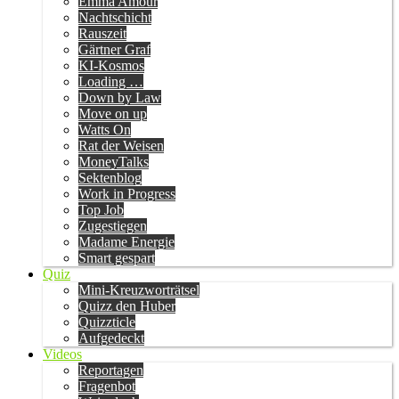
Emma Amour
Nachtschicht
Rauszeit
Gärtner Graf
KI-Kosmos
Loading …
Down by Law
Move on up
Watts On
Rat der Weisen
MoneyTalks
Sektenblog
Work in Progress
Top Job
Zugestiegen
Madame Energie
Smart gespart
Quiz
Mini-Kreuzworträtsel
Quizz den Huber
Quizzticle
Aufgedeckt
Videos
Reportagen
Fragenbot