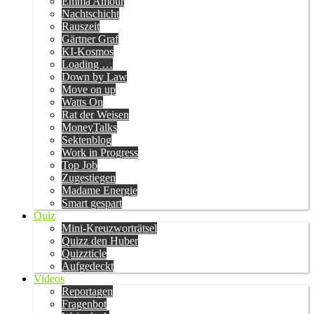
Emma Amour
Nachtschicht
Rauszeit
Gärtner Graf
KI-Kosmos
Loading …
Down by Law
Move on up
Watts On
Rat der Weisen
MoneyTalks
Sektenblog
Work in Progress
Top Job
Zugestiegen
Madame Energie
Smart gespart
Quiz
Mini-Kreuzworträtsel
Quizz den Huber
Quizzticle
Aufgedeckt
Videos
Reportagen
Fragenbot