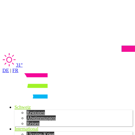
31°
DE
|
FR
Schweiz
Regionen
Abstimmungen
Reisen
International
Ukraine-Krieg