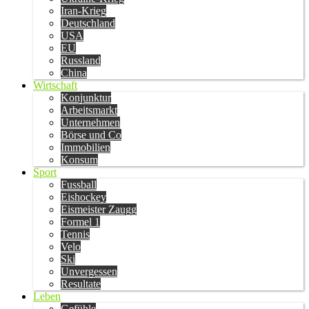
Iran-Krieg
Deutschland
USA
EU
Russland
China
Wirtschaft
Konjunktur
Arbeitsmarkt
Unternehmen
Börse und Co
Immobilien
Konsum
Sport
Fussball
Eishockey
Eismeister Zaugg
Formel 1
Tennis
Velo
Ski
Unvergessen
Resultate
Leben
Gefühle