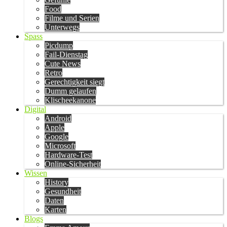
Food
Filme und Serien
Unterwegs
Spass
Picdump
Fail-Dienstag
Cute News
Retro
Gerechtigkeit siegt
Dumm gelaufen
Klischeekanone
Digital
Android
Apple
Google
Microsoft
Hardware-Test
Online-Sicherheit
Wissen
History
Gesundheit
Daten
Karten
Blogs