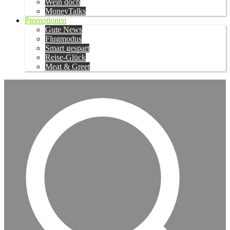
Wein doch
MoneyTalks
Promotionen
Gute News
Flugmodus
Smart gespart
Reise-Glück
Meat & Greet