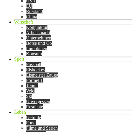
USA
EU
Russland
China
Wirtschaft
Konjunktur
Arbeitsmarkt
Unternehmen
Börse und Co
Immobilien
Konsum
Sport
Fussball
Eishockey
Eismeister Zaugg
Formel 1
Tennis
Velo
Ski
Unvergessen
Resultate
Leben
Gefühle
Food
Filme und Serien