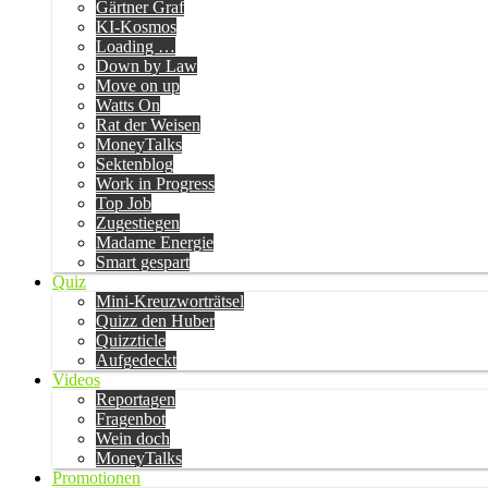
Gärtner Graf
KI-Kosmos
Loading …
Down by Law
Move on up
Watts On
Rat der Weisen
MoneyTalks
Sektenblog
Work in Progress
Top Job
Zugestiegen
Madame Energie
Smart gespart
Quiz
Mini-Kreuzworträtsel
Quizz den Huber
Quizzticle
Aufgedeckt
Videos
Reportagen
Fragenbot
Wein doch
MoneyTalks
Promotionen