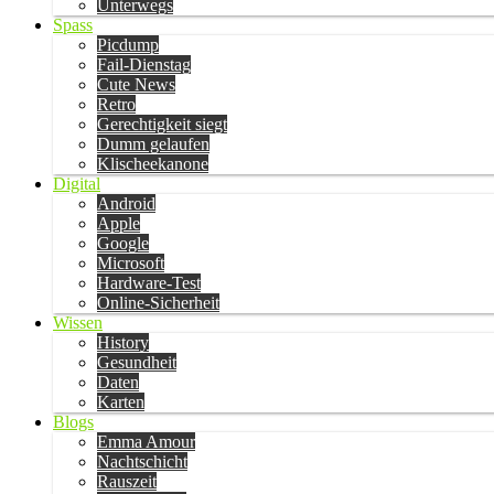
Unterwegs
Spass
Picdump
Fail-Dienstag
Cute News
Retro
Gerechtigkeit siegt
Dumm gelaufen
Klischeekanone
Digital
Android
Apple
Google
Microsoft
Hardware-Test
Online-Sicherheit
Wissen
History
Gesundheit
Daten
Karten
Blogs
Emma Amour
Nachtschicht
Rauszeit