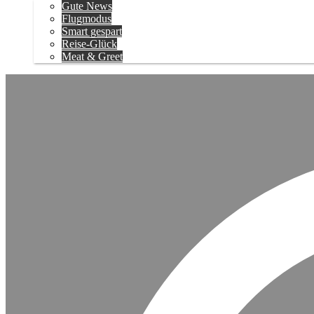
Gute News
Flugmodus
Smart gespart
Reise-Glück
Meat & Greet