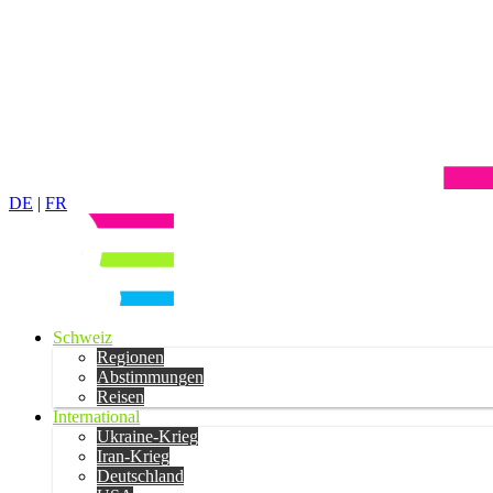
DE
|
FR
Schweiz
Regionen
Abstimmungen
Reisen
International
Ukraine-Krieg
Iran-Krieg
Deutschland