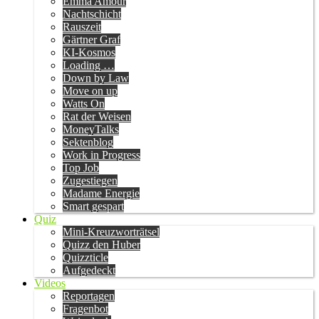
Emma Amour
Nachtschicht
Rauszeit
Gärtner Graf
KI-Kosmos
Loading …
Down by Law
Move on up
Watts On
Rat der Weisen
MoneyTalks
Sektenblog
Work in Progress
Top Job
Zugestiegen
Madame Energie
Smart gespart
Quiz
Mini-Kreuzworträtsel
Quizz den Huber
Quizzticle
Aufgedeckt
Videos
Reportagen
Fragenbot