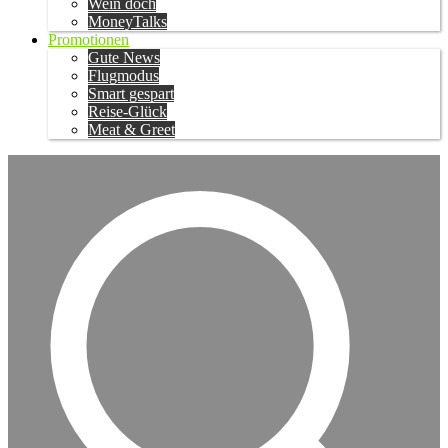
Wein doch
MoneyTalks
Promotionen
Gute News
Flugmodus
Smart gespart
Reise-Glück
Meat & Greet