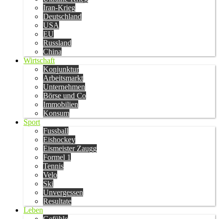
Iran-Krieg
Deutschland
USA
EU
Russland
China
Wirtschaft
Konjunktur
Arbeitsmarkt
Unternehmen
Börse und Co
Immobilien
Konsum
Sport
Fussball
Eishockey
Eismeister Zaugg
Formel 1
Tennis
Velo
Ski
Unvergessen
Resultate
Leben
Gefühle