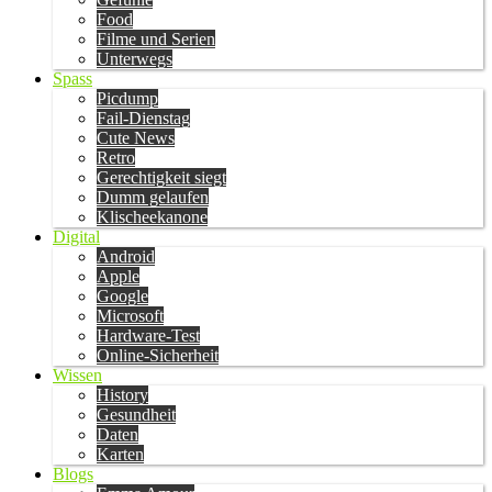
Food
Filme und Serien
Unterwegs
Spass
Picdump
Fail-Dienstag
Cute News
Retro
Gerechtigkeit siegt
Dumm gelaufen
Klischeekanone
Digital
Android
Apple
Google
Microsoft
Hardware-Test
Online-Sicherheit
Wissen
History
Gesundheit
Daten
Karten
Blogs