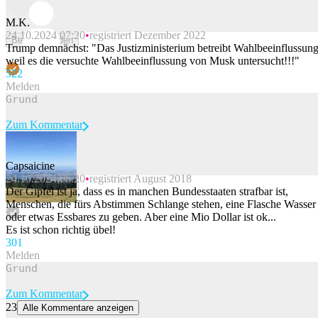
M.K.
24.10.2024 07:20
registriert Dezember 2022
Beitrag melden
Trump demnächst: "Das Justizministerium betreibt Wahlbeeinflussung
weil es die versuchte Wahlbeeinflussung von Musk untersucht!!!"
52
2
Melden
Zum Kommentar
Capsaicine
24.10.2024 08:20
registriert August 2018
Beitrag melden
Der Gipfel ist ja, dass es in manchen Bundesstaaten strafbar ist,
Menschen, die fürs Abstimmen Schlange stehen, eine Flasche Wasser
oder etwas Essbares zu geben. Aber eine Mio Dollar ist ok...
Es ist schon richtig übel!
30
1
Melden
Zum Kommentar
23
Alle Kommentare anzeigen