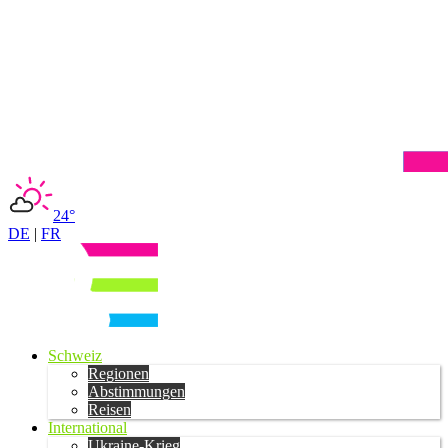
24°
DE
|
FR
Schweiz
Regionen
Abstimmungen
Reisen
International
Ukraine-Krieg