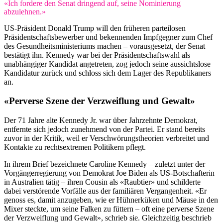
«Ich fordere den Senat dringend auf, seine Nominierung
abzulehnen.»
US-Präsident Donald Trump will den früheren parteilosen
Präsidentschaftsbewerber und bekennenden Impfgegner zum Chef
des Gesundheitsministeriums machen – vorausgesetzt, der Senat
bestätigt ihn. Kennedy war bei der Präsidentschaftswahl als
unabhängiger Kandidat angetreten, zog jedoch seine aussichtslose
Kandidatur zurück und schloss sich dem Lager des Republikaners
an.
«Perverse Szene der Verzweiflung und Gewalt»
Der 71 Jahre alte Kennedy Jr. war über Jahrzehnte Demokrat,
entfernte sich jedoch zunehmend von der Partei. Er stand bereits
zuvor in der Kritik, weil er Verschwörungstheorien verbreitet und
Kontakte zu rechtsextremen Politikern pflegt.
In ihrem Brief bezeichnete Caroline Kennedy – zuletzt unter der
Vorgängerregierung von Demokrat Joe Biden als US-Botschafterin
in Australien tätig – ihren Cousin als «Raubtier» und schilderte
dabei verstörende Vorfälle aus der familiären Vergangenheit. «Er
genoss es, damit anzugeben, wie er Hühnerküken und Mäuse in den
Mixer steckte, um seine Falken zu füttern – oft eine perverse Szene
der Verzweiflung und Gewalt», schrieb sie. Gleichzeitig beschrieb