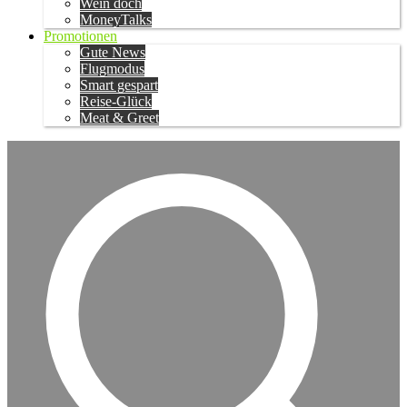
Wein doch
MoneyTalks
Promotionen
Gute News
Flugmodus
Smart gespart
Reise-Glück
Meat & Greet