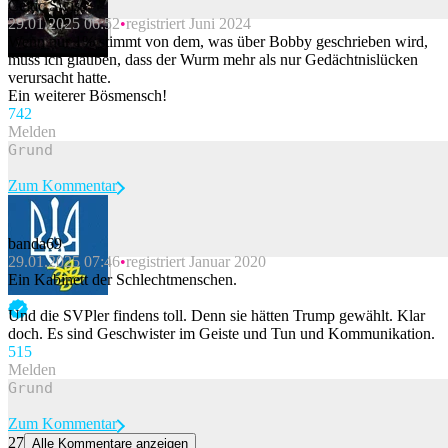
Celtic Swiss
29.01.2025 06:52
registriert Juni 2024
Beitrag melden
Wenn nur 1% stimmt von dem, was über Bobby geschrieben wird,
muss ich glauben, dass der Wurm mehr als nur Gedächtnislücken
verursacht hatte.
Ein weiterer Bösmensch!
74
2
Melden
Zum Kommentar
banda69
29.01.2025 07:46
registriert Januar 2020
Beitrag melden
Ein Kabinett der Schlechtmenschen.
Und die SVPler findens toll. Denn sie hätten Trump gewählt. Klar
doch. Es sind Geschwister im Geiste und Tun und Kommunikation.
51
5
Melden
Zum Kommentar
27
Alle Kommentare anzeigen