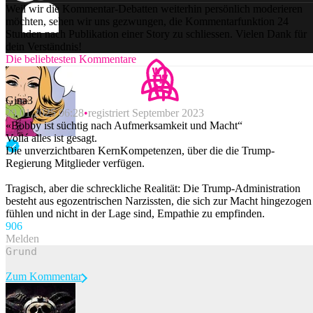
Weil wir die Kommentar-Debatten weiterhin persönlich moderieren
möchten, sehen wir uns gezwungen, die Kommentarfunktion 24
Stunden nach Publikation einer Story zu schliessen. Vielen Dank für
dein Verständnis!
Die beliebtesten Kommentare
Gina3
29.01.2025 06:28
registriert September 2023
«Bobby ist süchtig nach Aufmerksamkeit und Macht“
Voilá alles ist gesagt.
Die unverzichtbaren KernKompetenzen, über die die Trump-
Regierung Mitglieder verfügen.
Tragisch, aber die schreckliche Realität: Die Trump-Administration
besteht aus egozentrischen Narzissten, die sich zur Macht hingezogen
fühlen und nicht in der Lage sind, Empathie zu empfinden.
90
6
Melden
Zum Kommentar