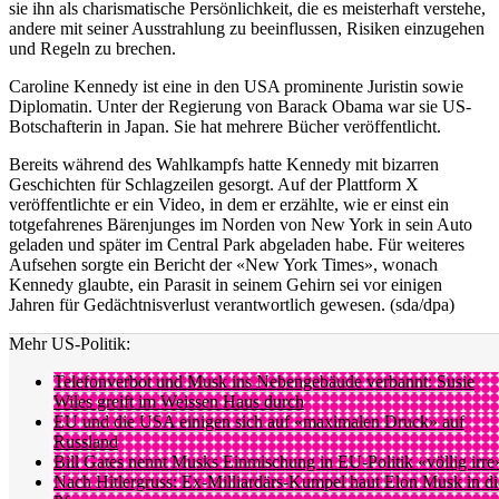
sie ihn als charismatische Persönlichkeit, die es meisterhaft verstehe,
andere mit seiner Ausstrahlung zu beeinflussen, Risiken einzugehen
und Regeln zu brechen.
Caroline Kennedy ist eine in den USA prominente Juristin sowie
Diplomatin. Unter der Regierung von Barack Obama war sie US-
Botschafterin in Japan. Sie hat mehrere Bücher veröffentlicht.
Bereits während des Wahlkampfs hatte Kennedy mit bizarren
Geschichten für Schlagzeilen gesorgt. Auf der Plattform X
veröffentlichte er ein Video, in dem er erzählte, wie er einst ein
totgefahrenes Bärenjunges im Norden von New York in sein Auto
geladen und später im Central Park abgeladen habe. Für weiteres
Aufsehen sorgte ein Bericht der «New York Times», wonach
Kennedy glaubte, ein Parasit in seinem Gehirn sei vor einigen
Jahren für Gedächtnisverlust verantwortlich gewesen. (sda/dpa)
Mehr US-Politik:
Telefonverbot und Musk ins Nebengebäude verbannt: Susie
Wiles greift im Weissen Haus durch
EU und die USA einigen sich auf «maximalen Druck» auf
Russland
Bill Gates nennt Musks Einmischung in EU-Politik «völlig irre
Nach Hitlergruss: Ex-Milliardärs-Kumpel haut Elon Musk in di