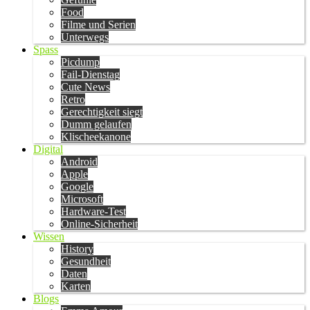
Food
Filme und Serien
Unterwegs
Spass
Picdump
Fail-Dienstag
Cute News
Retro
Gerechtigkeit siegt
Dumm gelaufen
Klischeekanone
Digital
Android
Apple
Google
Microsoft
Hardware-Test
Online-Sicherheit
Wissen
History
Gesundheit
Daten
Karten
Blogs