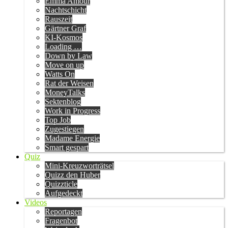
Emma Amour
Nachtschicht
Rauszeit
Gärtner Graf
KI-Kosmos
Loading …
Down by Law
Move on up
Watts On
Rat der Weisen
MoneyTalks
Sektenblog
Work in Progress
Top Job
Zugestiegen
Madame Energie
Smart gespart
Quiz
Mini-Kreuzworträtsel
Quizz den Huber
Quizzticle
Aufgedeckt
Videos
Reportagen
Fragenbot