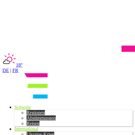
18°
DE
|
FR
Schweiz
Regionen
Abstimmungen
Reisen
International
Ukraine-Krieg