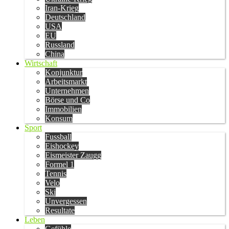
Iran-Krieg
Deutschland
USA
EU
Russland
China
Wirtschaft
Konjunktur
Arbeitsmarkt
Unternehmen
Börse und Co
Immobilien
Konsum
Sport
Fussball
Eishockey
Eismeister Zaugg
Formel 1
Tennis
Velo
Ski
Unvergessen
Resultate
Leben
Gefühle