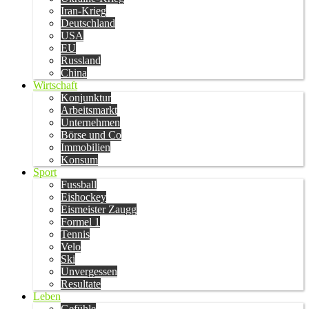
Iran-Krieg
Deutschland
USA
EU
Russland
China
Wirtschaft
Konjunktur
Arbeitsmarkt
Unternehmen
Börse und Co
Immobilien
Konsum
Sport
Fussball
Eishockey
Eismeister Zaugg
Formel 1
Tennis
Velo
Ski
Unvergessen
Resultate
Leben
Gefühle