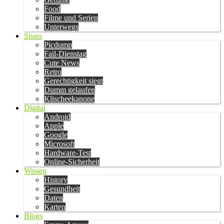
Food
Filme und Serien
Unterwegs
Spass
Picdump
Fail-Dienstag
Cute News
Retro
Gerechtigkeit siegt
Dumm gelaufen
Klischeekanone
Digital
Android
Apple
Google
Microsoft
Hardware-Test
Online-Sicherheit
Wissen
History
Gesundheit
Daten
Karten
Blogs