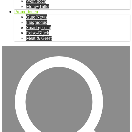
Wein doch
MoneyTalks
Promotionen
Gute News
Flugmodus
Smart gespart
Reise-Glück
Meat & Greet