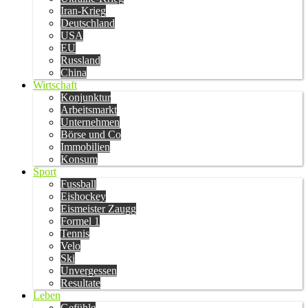
Iran-Krieg
Deutschland
USA
EU
Russland
China
Wirtschaft
Konjunktur
Arbeitsmarkt
Unternehmen
Börse und Co
Immobilien
Konsum
Sport
Fussball
Eishockey
Eismeister Zaugg
Formel 1
Tennis
Velo
Ski
Unvergessen
Resultate
Leben
Gefühle