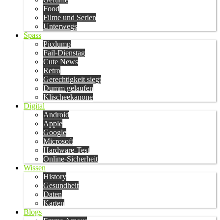
Food
Filme und Serien
Unterwegs
Spass
Picdump
Fail-Dienstag
Cute News
Retro
Gerechtigkeit siegt
Dumm gelaufen
Klischeekanone
Digital
Android
Apple
Google
Microsoft
Hardware-Test
Online-Sicherheit
Wissen
History
Gesundheit
Daten
Karten
Blogs