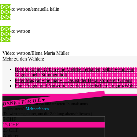
Video: watson/emauella kälin
Video: watson
Video: watson/Elena Maria Müller
Mehr zu den Wahlen:
Darum könnte Orban eine Mehrheit erhalten, selbst wenn sein
Gegner mehr Stimmen holt
Peter Magyar «the man» - Das ist der Herausforderer Orbans
Fünf Fragen und Antworten zu den historischen Ungarn-Wahl
DANKE FÜR DIE ♥
Würdest du gerne watson und unseren Journalismus
unterstützen?
Mehr erfahren
(Du wirst umgeleitet, um die Zahlung abzuschliessen.)
5 CHF
15 CHF
25 CHF
Anderer