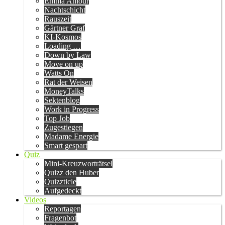
Emma Amour
Nachtschicht
Rauszeit
Gärtner Graf
KI-Kosmos
Loading …
Down by Law
Move on up
Watts On
Rat der Weisen
MoneyTalks
Sektenblog
Work in Progress
Top Job
Zugestiegen
Madame Energie
Smart gespart
Quiz
Mini-Kreuzworträtsel
Quizz den Huber
Quizzticle
Aufgedeckt
Videos
Reportagen
Fragenbot