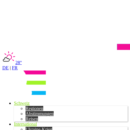
28°
DE
|
FR
Schweiz
Regionen
Abstimmungen
Reisen
International
Ukraine-Krieg