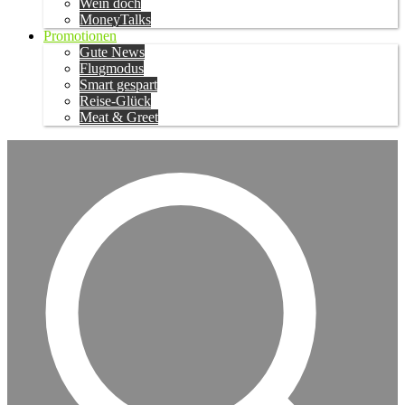
Wein doch
MoneyTalks
Promotionen
Gute News
Flugmodus
Smart gespart
Reise-Glück
Meat & Greet