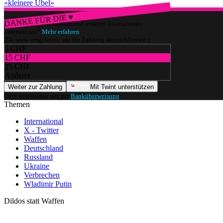
«kleinere Übel»
DANKE FÜR DIE ♥
Würdest du gerne watson und unseren Journalismus
unterstützen?
Mehr erfahren
(Du wirst umgeleitet, um die Zahlung abzuschliessen.)
5 CHF
15 CHF
25 CHF
Anderer
Weiter zur Zahlung
Mit Twint unterstützen
Oder unterstütze uns per
Banküberweisung
.
Themen
International
X - Twitter
Waffen
Deutschland
Russland
Ukraine
Verbrechen
Wladimir Putin
Dildos statt Waffen