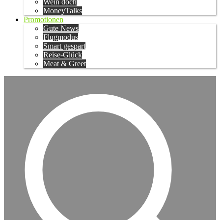
Wein doch
MoneyTalks
Promotionen
Gute News
Flugmodus
Smart gespart
Reise-Glück
Meat & Greet