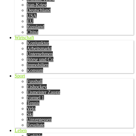
Iran-Krieg
Deutschland
USA
EU
Russland
China
Wirtschaft
Konjunktur
Arbeitsmarkt
Unternehmen
Börse und Co
Immobilien
Konsum
Sport
Fussball
Eishockey
Eismeister Zaugg
Formel 1
Tennis
Velo
Ski
Unvergessen
Resultate
Leben
Gefühle