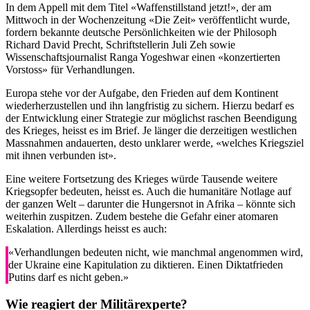
In dem Appell mit dem Titel «Waffenstillstand jetzt!», der am
Mittwoch in der Wochenzeitung «Die Zeit» veröffentlicht wurde,
fordern bekannte deutsche Persönlichkeiten wie der Philosoph
Richard David Precht, Schriftstellerin Juli Zeh sowie
Wissenschaftsjournalist Ranga Yogeshwar einen «konzertierten
Vorstoss» für Verhandlungen.
Europa stehe vor der Aufgabe, den Frieden auf dem Kontinent
wiederherzustellen und ihn langfristig zu sichern. Hierzu bedarf es
der Entwicklung einer Strategie zur möglichst raschen Beendigung
des Krieges, heisst es im Brief. Je länger die derzeitigen westlichen
Massnahmen andauerten, desto unklarer werde, «welches Kriegsziel
mit ihnen verbunden ist».
Eine weitere Fortsetzung des Krieges würde Tausende weitere
Kriegsopfer bedeuten, heisst es. Auch die humanitäre Notlage auf
der ganzen Welt – darunter die Hungersnot in Afrika – könnte sich
weiterhin zuspitzen. Zudem bestehe die Gefahr einer atomaren
Eskalation. Allerdings heisst es auch:
«Verhandlungen bedeuten nicht, wie manchmal angenommen wird,
der Ukraine eine Kapitulation zu diktieren. Einen Diktatfrieden
Putins darf es nicht geben.»
Wie reagiert der Militärexperte?