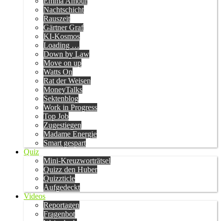
Emma Amour
Nachtschicht
Rauszeit
Gärtner Graf
KI-Kosmos
Loading …
Down by Law
Move on up
Watts On
Rat der Weisen
MoneyTalks
Sektenblog
Work in Progress
Top Job
Zugestiegen
Madame Energie
Smart gespart
Quiz
Mini-Kreuzworträtsel
Quizz den Huber
Quizzticle
Aufgedeckt
Videos
Reportagen
Fragenbot