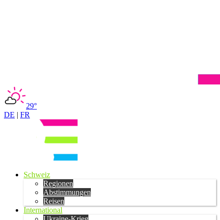
29°
DE
|
FR
Schweiz
Regionen
Abstimmungen
Reisen
International
Ukraine-Krieg