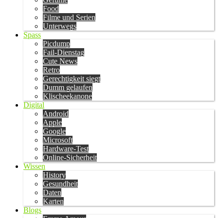
Food
Filme und Serien
Unterwegs
Spass
Picdump
Fail-Dienstag
Cute News
Retro
Gerechtigkeit siegt
Dumm gelaufen
Klischeekanone
Digital
Android
Apple
Google
Microsoft
Hardware-Test
Online-Sicherheit
Wissen
History
Gesundheit
Daten
Karten
Blogs