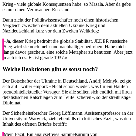
Krieg» viele globale Konsequenzen habe, so Masala. Aber da gebe
es nur einen Verursacher: Russland.
Dann zieht der Politikwissenschafter noch einen historischen
Vergleich zwischen dem aktuellen Ukraine-Krieg und
Nazideutschland kurz vor dem Zweiten Weltkrieg:
«Ja, dieser Krieg bedroht die globale Stabilität. JEDER russische
Sieg wird sie noch mehr und nachhaltiger bedrohen. Habe mich
lange davor gescheut, eine solche Metapher zu benutzen. Aber jetzt
mach ich es. Es ist gerade 1937.»
Welche Reaktionen gibt es sonst noch?
Der Botschafter der Ukraine in Deutschland, Andrij Melnyk, zeigte
sich auf Twitter empört: «Nicht schon wieder, was für ein Haufen
pseudointellektueller Versager. Sie alle sollten sich endlich mit ihren
defätistischen Ratschlägen zum Teufel scheren», so der streitlustige
Diplomat.
Der Sicherheitsforscher Georg Löfflmann, Assistenzprofessor an der
University of Warwick, zieht ebenfalls ein kritisches Fazit, was den
Inhalt des offenen Briefes betrifft:
Mein Fazit: Ein analysefreies Sammelsurium von