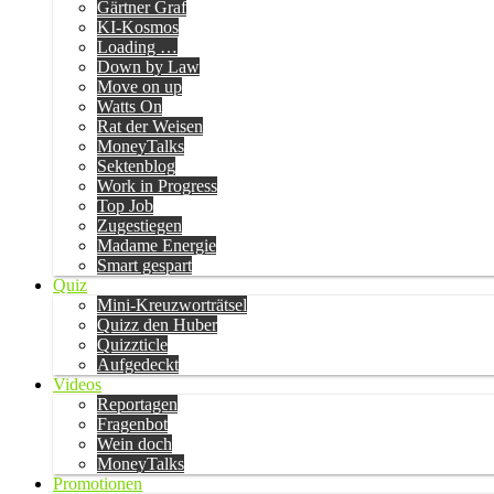
Gärtner Graf
KI-Kosmos
Loading …
Down by Law
Move on up
Watts On
Rat der Weisen
MoneyTalks
Sektenblog
Work in Progress
Top Job
Zugestiegen
Madame Energie
Smart gespart
Quiz
Mini-Kreuzworträtsel
Quizz den Huber
Quizzticle
Aufgedeckt
Videos
Reportagen
Fragenbot
Wein doch
MoneyTalks
Promotionen