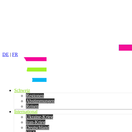
DE
|
FR
Schweiz
Regionen
Abstimmungen
Reisen
International
Ukraine-Krieg
Iran-Krieg
Deutschland