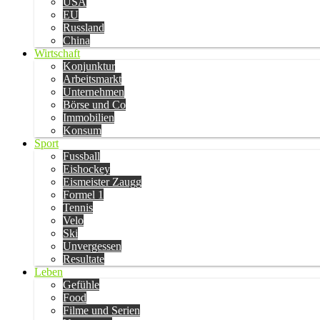
USA
EU
Russland
China
Wirtschaft
Konjunktur
Arbeitsmarkt
Unternehmen
Börse und Co
Immobilien
Konsum
Sport
Fussball
Eishockey
Eismeister Zaugg
Formel 1
Tennis
Velo
Ski
Unvergessen
Resultate
Leben
Gefühle
Food
Filme und Serien