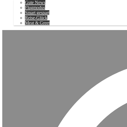
Gute News
Flugmodus
Smart gespart
Reise-Glück
Meat & Greet