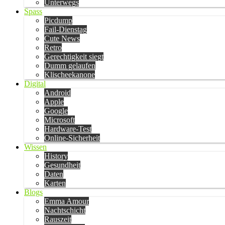
Unterwegs
Spass
Picdump
Fail-Dienstag
Cute News
Retro
Gerechtigkeit siegt
Dumm gelaufen
Klischeekanone
Digital
Android
Apple
Google
Microsoft
Hardware-Test
Online-Sicherheit
Wissen
History
Gesundheit
Daten
Karten
Blogs
Emma Amour
Nachtschicht
Rauszeit