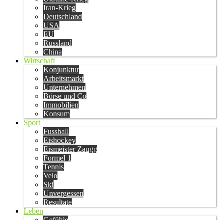
Iran-Krieg
Deutschland
USA
EU
Russland
China
Wirtschaft
Konjunktur
Arbeitsmarkt
Unternehmen
Börse und Co
Immobilien
Konsum
Sport
Fussball
Eishockey
Eismeister Zaugg
Formel 1
Tennis
Velo
Ski
Unvergessen
Resultate
Leben
Gefühle