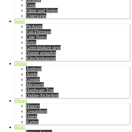
Food
Filme und Serien
Unterwegs
Spass
Picdump
Fail-Dienstag
Cute News
Retro
Gerechtigkeit siegt
Dumm gelaufen
Klischeekanone
Digital
Android
Apple
Google
Microsoft
Hardware-Test
Online-Sicherheit
Wissen
History
Gesundheit
Daten
Karten
Blogs