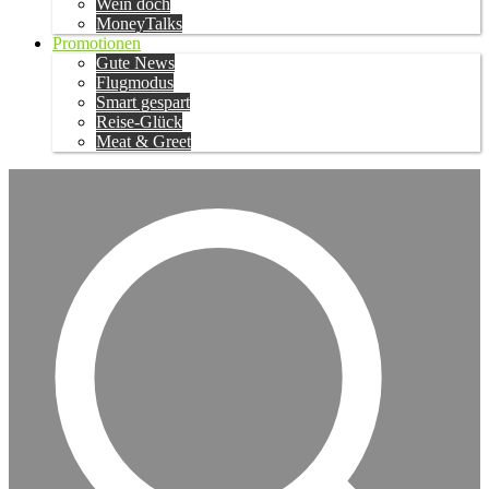
Wein doch
MoneyTalks
Promotionen
Gute News
Flugmodus
Smart gespart
Reise-Glück
Meat & Greet