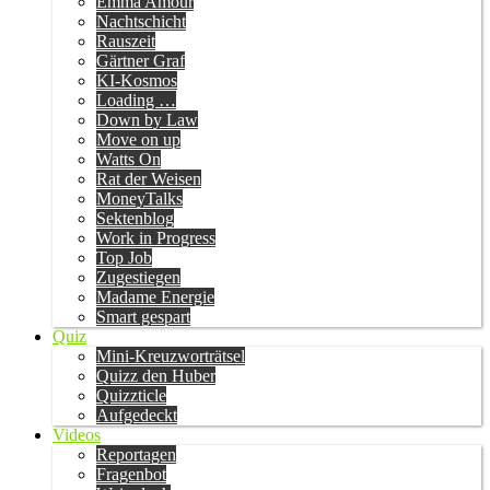
Emma Amour
Nachtschicht
Rauszeit
Gärtner Graf
KI-Kosmos
Loading …
Down by Law
Move on up
Watts On
Rat der Weisen
MoneyTalks
Sektenblog
Work in Progress
Top Job
Zugestiegen
Madame Energie
Smart gespart
Quiz
Mini-Kreuzworträtsel
Quizz den Huber
Quizzticle
Aufgedeckt
Videos
Reportagen
Fragenbot