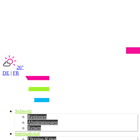
26°
DE
|
FR
Schweiz
Regionen
Abstimmungen
Reisen
International
Ukraine-Krieg