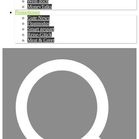
Wein doch
MoneyTalks
Promotionen
Gute News
Flugmodus
Smart gespart
Reise-Glück
Meat & Greet