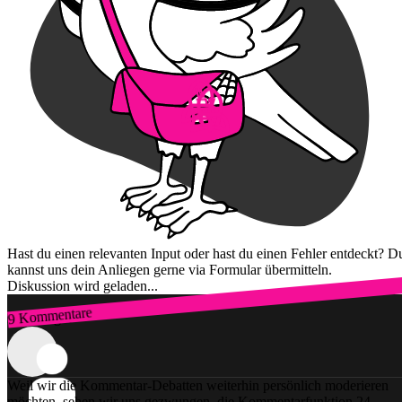
Hast du einen relevanten Input oder hast du einen Fehler entdeckt? D
kannst uns dein Anliegen gerne via Formular übermitteln.
Diskussion wird geladen...
9 Kommentare
Zum Login
Weil wir die Kommentar-Debatten weiterhin persönlich moderieren
möchten, sehen wir uns gezwungen, die Kommentarfunktion 24