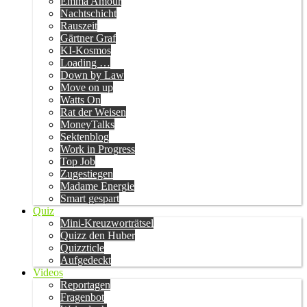
Emma Amour
Nachtschicht
Rauszeit
Gärtner Graf
KI-Kosmos
Loading …
Down by Law
Move on up
Watts On
Rat der Weisen
MoneyTalks
Sektenblog
Work in Progress
Top Job
Zugestiegen
Madame Energie
Smart gespart
Quiz
Mini-Kreuzworträtsel
Quizz den Huber
Quizzticle
Aufgedeckt
Videos
Reportagen
Fragenbot