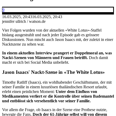
9
16.03.2025, 20:43
16.03.2025, 20:43
jennifer ullrich / watson.de
Vier Folgen wurden von der aktuellen «White Lotus»-Staffel
bislang ausgestrahlt und nach jeder Episode gab es grössere
Diskussionen. Nun mischt auch Jason Isaacs mit, der zuletzt in einer
Nacktszene zu sehen war.
In einem aktuellen Interview prangert er Doppelmoral an, was
Nackt-Szenen von Männern und Frauen betrifft.
Doch damit
macht er sich bei Social Media unbeliebt.
Jason Isaacs' Nackt-Szene in «The White Lotus»
Timothy Ratliff (Isaacs), ein wohlhabender Geschäftsmann, der mit
seiner Familie in einem luxuriösen thailändischen Resort urlaubt,
erlebt einen peinlichen Moment:
Unter dem Einfluss von
Medikamenten verliert er die Kontrolle über seinen Bademantel
und entblösst sich versehentlich vor seiner Familie.
Vor allem die Frage, ob Isaacs in der Szene eine Prothese nutzte,
bewegte die Fans.
Doch der 61-Jährige selbst will von diesem