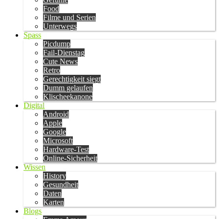
Food
Filme und Serien
Unterwegs
Spass
Picdump
Fail-Dienstag
Cute News
Retro
Gerechtigkeit siegt
Dumm gelaufen
Klischeekanone
Digital
Android
Apple
Google
Microsoft
Hardware-Test
Online-Sicherheit
Wissen
History
Gesundheit
Daten
Karten
Blogs