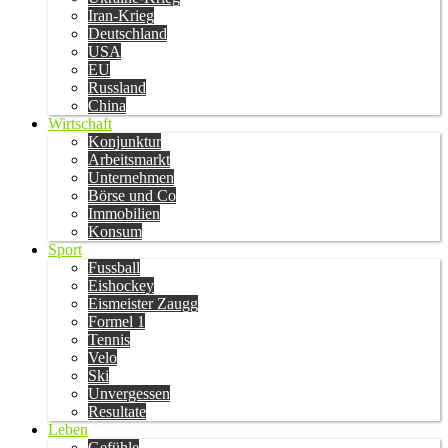
Iran-Krieg
Deutschland
USA
EU
Russland
China
Wirtschaft
Konjunktur
Arbeitsmarkt
Unternehmen
Börse und Co
Immobilien
Konsum
Sport
Fussball
Eishockey
Eismeister Zaugg
Formel 1
Tennis
Velo
Ski
Unvergessen
Resultate
Leben
Gefühle