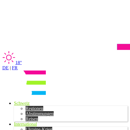
18°
DE
|
FR
Schweiz
Regionen
Abstimmungen
Reisen
International
Ukraine-Krieg