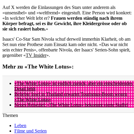
Auf X werden die Einlassungen des Stars unter anderem als
«unsensibel» und «weltfremd» eingestuft. Eine Person wird konkret:
«In welcher Welt lebt er?
Frauen werden ständig nach ihrem
Körper befragt, sei es ihr Gewicht, ihre Kleidergrösse oder ob
sie sich rasiert haben.
»
Isaacs' Co-Star Sam Nivola schuf derweil immerhin Klarheit, ob am
Set nun eine Prothese zum Einsatz kam oder nicht. «Das war nicht
sein echter Penis», offenbarte Nivola, der Isaacs' Serien-Sohn spielt,
gegenüber «
TV Insider
».
Mehr zu «The White Lotus»:
«The White Lotus» ist endlich zurück, aber ein entscheidendes
Detail fehlt
Beliebte Insel in Thailand erwartet Tourismus-Boom wegen
«The White Lotus»
Neues Reiseziel: «The White Lotus» bekommt vierte Staffel
Themen
Leben
Filme und Serien