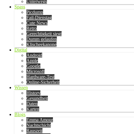
Unterwegs
Spass
Picdump
Fail-Dienstag
Cute News
Retro
Gerechtigkeit siegt
Dumm gelaufen
Klischeekanone
Digital
Android
Apple
Google
Microsoft
Hardware-Test
Online-Sicherheit
Wissen
History
Gesundheit
Daten
Karten
Blogs
Emma Amour
Nachtschicht
Rauszeit