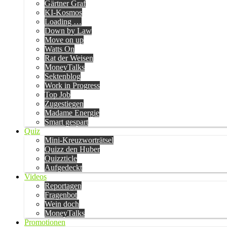
Gärtner Graf
KI-Kosmos
Loading …
Down by Law
Move on up
Watts On
Rat der Weisen
MoneyTalks
Sektenblog
Work in Progress
Top Job
Zugestiegen
Madame Energie
Smart gespart
Quiz
Mini-Kreuzworträtsel
Quizz den Huber
Quizzticle
Aufgedeckt
Videos
Reportagen
Fragenbot
Wein doch
MoneyTalks
Promotionen