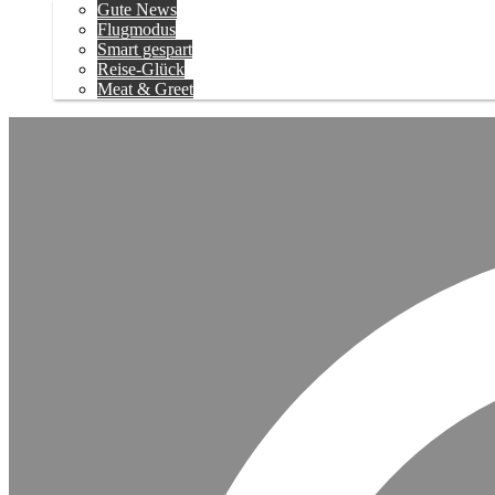
Gute News
Flugmodus
Smart gespart
Reise-Glück
Meat & Greet