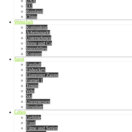
USA
EU
Russland
China
Wirtschaft
Konjunktur
Arbeitsmarkt
Unternehmen
Börse und Co
Immobilien
Konsum
Sport
Fussball
Eishockey
Eismeister Zaugg
Formel 1
Tennis
Velo
Ski
Unvergessen
Resultate
Leben
Gefühle
Food
Filme und Serien