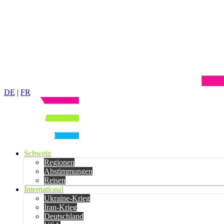
DE
|
FR
Schweiz
Regionen
Abstimmungen
Reisen
International
Ukraine-Krieg
Iran-Krieg
Deutschland