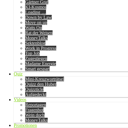
Gärtner Graf
KI-Kosmos
Loading …
Down by Law
Move on up
Watts On
Rat der Weisen
MoneyTalks
Sektenblog
Work in Progress
Top Job
Zugestiegen
Madame Energie
Smart gespart
Quiz
Mini-Kreuzworträtsel
Quizz den Huber
Quizzticle
Aufgedeckt
Videos
Reportagen
Fragenbot
Wein doch
MoneyTalks
Promotionen