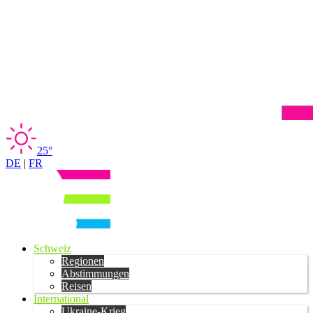
25°
DE
|
FR
Schweiz
Regionen
Abstimmungen
Reisen
International
Ukraine-Krieg