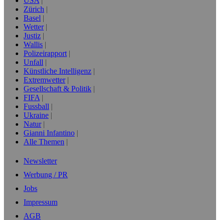
USA
Zürich
Basel
Wetter
Justiz
Wallis
Polizeirapport
Unfall
Künstliche Intelligenz
Extremwetter
Gesellschaft & Politik
FIFA
Fussball
Ukraine
Natur
Gianni Infantino
Alle Themen
Newsletter
Werbung / PR
Jobs
Impressum
AGB