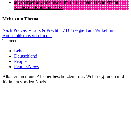
augsburger-allgemeine.de:
Im Fall Richard David Precht
wächst die Kritik am ZDF
Mehr zum Thema:
Nach Podcast «Lanz & Precht»: ZDF reagiert auf Wirbel um
Antisemitismus von Precht
Themen
Leben
Deutschland
People
People-News
Albanerinnen und Albaner beschützten im 2. Weltkrieg Juden und
Jüdinnen vor den Nazis