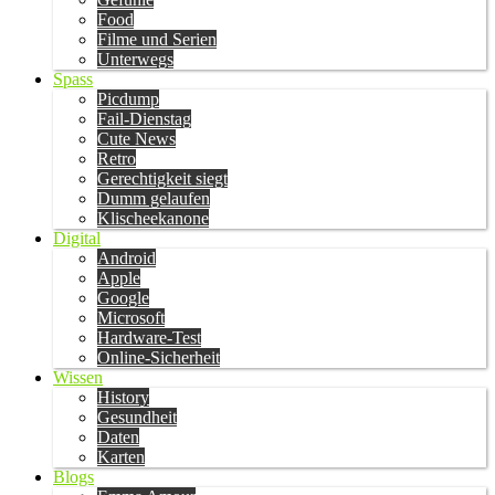
Food
Filme und Serien
Unterwegs
Spass
Picdump
Fail-Dienstag
Cute News
Retro
Gerechtigkeit siegt
Dumm gelaufen
Klischeekanone
Digital
Android
Apple
Google
Microsoft
Hardware-Test
Online-Sicherheit
Wissen
History
Gesundheit
Daten
Karten
Blogs