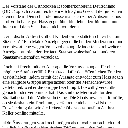
Der Vorstand der Orthodoxen Rabbinerkonferenz Deutschland
(ORD) sprach davon, nach dem «Schlag ins Gesicht der jüdischen
Gemeinde in Deutschland» müsse man sich «über Antisemitismus
und Vorbehalte, gar Hass gegenüber hier lebenden Jüdinnen und
Juden und dem Staat Israel nicht wundern».
Der jüdische Aktivist Gilbert Kallenborn erstattete schliesslich am
Sitz des ZDF in Mainz Anzeige gegen die beiden Moderatoren und
Verantwortliche wegen Volksverhetzung. Mindestens drei weitere
Anzeigen wurden der dortigen Staatsanwaltschaft von anderen
Staatsanwaltschaften vorgelegt.
Doch hat Precht mit der Aussage die Voraussetzungen für eine
mögliche Straftat erfüllt? Er müsste dafür den öffentlichen Frieden
gestört haben, indem er mit der Aussage entweder zum Hass gegen
eine religiöse Gruppe aufgestachelt oder die Menschenwürde
verletzt hat, weil er die Gruppe beschimpft, böswillig verächtlich
gemacht oder verleumdet hat. Das sind die Merkmale für den
Straftatbestand der Volksverhetzung. Die Staatsanwaltschaft prüfte,
ob sie deshalb ein Ermittlungsverfahren einleitet. Jetzt ist die
Entscheidung da, wie die Leitende Oberstaatsanwältin Andrea
Keller t-online mitteilte.
«Die Äusserungen von Precht mögen als unwahr, unsachlich und
letztlich Ausfluss der historischen Diffamierung des Judentums