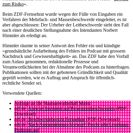
zum Risiko
».
Beim ZDF-Fernsehrat wurde wegen der Fülle von Eingaben ein
Verfahren der Mehrfach- und Massenbeschwerde eingeleitet, es ist
aber abgeschlossen: Der Urheber der Leitbeschwerde sieht den Fall
nach einer deutlichen Stellungnahme des Intendanten Norbert
Himmler als erledigt an.
Himmler räumte in seiner Antwort den Fehler ein und kündigte
«grundsätzliche Aufarbeitung des Fehlers im Podcast mit grossem
Nachdruck und Gewissenhaftigkeit» an. Das ZDF habe den Vorfall
zum Anlass genommen, redaktionelle Prozesse und
Verantwortlichkeiten bei der Abnahme des Podcasts zu hinterfragen.
Publikationen sollten mit der gebotenen Gründlichkeit und Qualität
geprüft werden, wie es Auftrag und Anspruch für öffentlich-
rechtliche Sender sei.
Verwendete Quellen:
Anfarge an die Staatsanwaltschaft Mainz
zdf.de:
Antwort Intendent auf Programmbeschwerden
(PDF-
Download)
zdf.de:
Beschwerdebericht Fernsehrat
(PDF-Download)
ndr.de:
Nach Antisemitismus-Vorwurf: Precht gibt Leuphana-
Professur auf