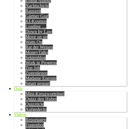
Emma Amour
Nachtschicht
Rauszeit
Gärtner Graf
KI-Kosmos
Loading …
Down by Law
Move on up
Watts On
Rat der Weisen
MoneyTalks
Sektenblog
Work in Progress
Top Job
Zugestiegen
Madame Energie
Smart gespart
Quiz
Mini-Kreuzworträtsel
Quizz den Huber
Quizzticle
Aufgedeckt
Videos
Reportagen
Fragenbot