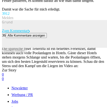
Fehler passieren, es kommt darauf an wie man damit umgeht.
Damit war die Sache für mich erledigt.
39
12
Melden
Zum Kommentar
36
Alle Kommentare anzeigen
Der «Tüechli-Krieg» um den besten Liegestuhl am Hotelpool hat
wieder begonnen
Die spanische Insel Teneriffa ist ein beliebtes Ferienziel, damit
Beitrag melden
kommen auch volle Poolanlagen in Hotels. Gäste dieser Hotels
stehen morgens Schlange und warten, bis die Poolanlagen öffnen,
um sich den besten Liegestuhl reservieren zu können. Schau dir den
Stress und den Kampf um die Liegen im Video an:
Zur Story
0
0
Newsletter
Werbung / PR
Jobs