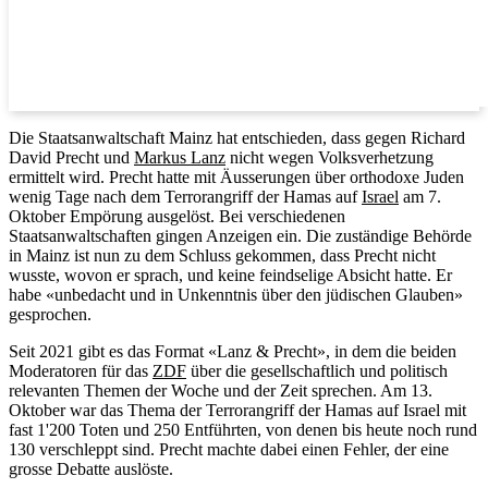
Die Staatsanwaltschaft Mainz hat entschieden, dass gegen Richard
David Precht und
Markus Lanz
nicht wegen Volksverhetzung
ermittelt wird. Precht hatte mit Äusserungen über orthodoxe Juden
wenig Tage nach dem Terrorangriff der Hamas auf
Israel
am 7.
Oktober Empörung ausgelöst. Bei verschiedenen
Staatsanwaltschaften gingen Anzeigen ein. Die zuständige Behörde
in Mainz ist nun zu dem Schluss gekommen, dass Precht nicht
wusste, wovon er sprach, und keine feindselige Absicht hatte. Er
habe «unbedacht und in Unkenntnis über den jüdischen Glauben»
gesprochen.
Seit 2021 gibt es das Format «Lanz & Precht», in dem die beiden
Moderatoren für das
ZDF
über die gesellschaftlich und politisch
relevanten Themen der Woche und der Zeit sprechen. Am 13.
Oktober war das Thema der Terrorangriff der Hamas auf Israel mit
fast 1'200 Toten und 250 Entführten, von denen bis heute noch rund
130 verschleppt sind. Precht machte dabei einen Fehler, der eine
grosse Debatte auslöste.