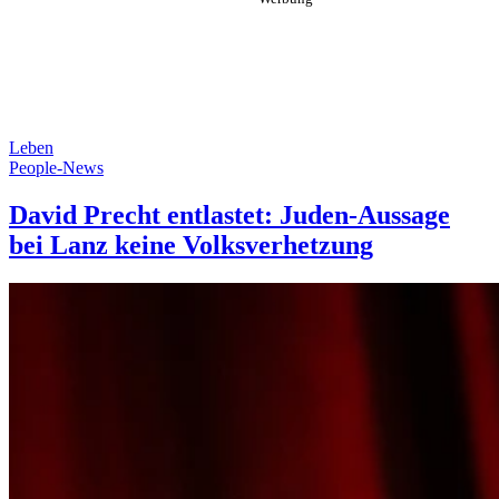
Leben
People-News
David Precht entlastet: Juden-Aussage
bei Lanz keine Volksverhetzung