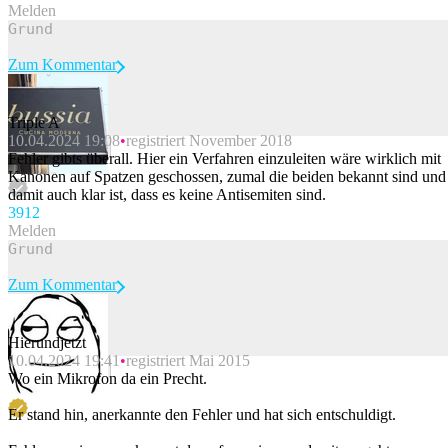
Melden
Zum Kommentar
Triple A
10.04.2024 19:08
registriert November 2018
Beitrag melden
Fehler gibts überall. Hier ein Verfahren einzuleiten wäre wirklich mit
Kanonen auf Spatzen geschossen, zumal die beiden bekannt sind und
damit auch klar ist, dass es keine Antisemiten sind.
39
12
Melden
Zum Kommentar
Hierundjetzt
10.04.2024 19:41
registriert Mai 2015
Beitrag melden
Wo ein Mikrofon da ein Precht.
Er stand hin, anerkannte den Fehler und hat sich entschuldigt.