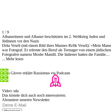
1 / 9
Albanerinnen und Albaner beschützten im 2. Weltkrieg Juden und
Jüdinnen vor den Nazis
Drita Veseli (mit einem Bild ihres Mannes Refik Veseli): «Mein Mann
war Fotograf. Er erlernte den Beruf als Teenager von einem jüdischen
Fotografen namens Moshe Mandil. Die Italiener hatten die Familie
Mandil von Priština im Kosovo nach Tirana deportiert. Als die
...
Mehr lesen
Deutschen Albanien besetzten, bekam mein Mann die Erlaubnis seine
Eltern, alle vier Mitglieder der Familie Mandil und drei der Familie
Ben Joseph im Haus seiner Familie in dem Bergdorf Krujë zu
Anja Glover erklärt Rassismus via Podcasts
verstecken. Alle sieben Juden waren dort bis zur Befreiung.» Foto:
Yad Vashem/Norman Gershman
Video: sda
Das könnte dich auch noch interessieren:
Abonniere unseren Newsletter