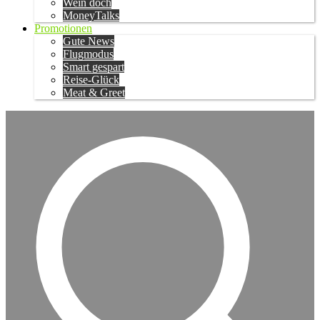
Wein doch
MoneyTalks
Promotionen
Gute News
Flugmodus
Smart gespart
Reise-Glück
Meat & Greet