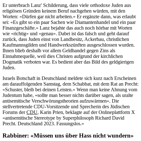
Er unterbrach Lanz' Schilderung, dass viele orthodoxe Juden aus
religiösen Gründen keinem Beruf nachgehen würden, mit den
Worten: «Dürfen gar nicht arbeiten.» Er ergänzte dann, was erlaubt
sei: «Es gibt so ein paar Sachen wie Diamantenhandel und ein paar
Finanzgeschäfte.» Lanz bejahte das auch noch hörbar mit Worten
wie «richtig» und «genau». Dabei ist das falsch und geht darauf
zurück, dass Juden einst von Landbesitz, Ackerbau, christlichen
Kaufmannsgilden und Handwerkszünften ausgeschlossen wurden.
Ihnen blieb deshalb vor allem Geldhandel gegen Zins als
Einnahmequelle, weil dies Christen aufgrund der kirchlichen
Dogmatik verboten war. Es bedient aber das Bild des geldgierigen
Juden.
Israels Botschaft in Deutschland meldete sich kurz nach Erscheinen
am darauffolgenden Samstag, dem Schabbat, mit dem Rat an Precht:
«Schuster, bleib bei deinen Leisten.» Wenn man keine Ahnung vom
Judentum habe, «sollte man besser nichts darüber sagen, als uralte
antisemitische Verschwörungstheorien aufzuwärmen». Die
stellvertretende CDU-Vorsitzende und Sprecherin des Jüdischen
Forums der
CDU
, Karin Prien, beklagte auf der Onlineplattform X
«antisemitische Stereotype by Superphilosoph Richard David
Precht. Deutschland 2023. Fassungslos.»
Rabbiner: «Müssen uns über Hass nicht wundern»