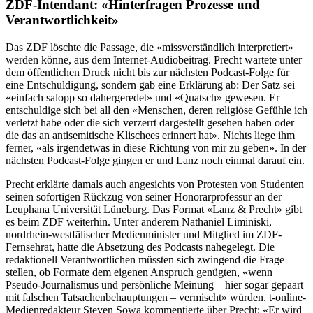
ZDF-Intendant: «Hinterfragen Prozesse und
Verantwortlichkeit»
Das ZDF löschte die Passage, die «missverständlich interpretiert»
werden könne, aus dem Internet-Audiobeitrag. Precht wartete unter
dem öffentlichen Druck nicht bis zur nächsten Podcast-Folge für
eine Entschuldigung, sondern gab eine Erklärung ab: Der Satz sei
«einfach salopp so dahergeredet» und «Quatsch» gewesen. Er
entschuldige sich bei all den «Menschen, deren religiöse Gefühle ich
verletzt habe oder die sich verzerrt dargestellt gesehen haben oder
die das an antisemitische Klischees erinnert hat». Nichts liege ihm
ferner, «als irgendetwas in diese Richtung von mir zu geben». In der
nächsten Podcast-Folge gingen er und Lanz noch einmal darauf ein.
Precht erklärte damals auch angesichts von Protesten von Studenten
seinen sofortigen Rückzug von seiner Honorarprofessur an der
Leuphana Universität
Lüneburg
. Das Format «Lanz & Precht» gibt
es beim ZDF weiterhin. Unter anderem Nathaniel Liminiski,
nordrhein-westfälischer Medienminister und Mitglied im ZDF-
Fernsehrat, hatte die Absetzung des Podcasts nahegelegt. Die
redaktionell Verantwortlichen müssten sich zwingend die Frage
stellen, ob Formate dem eigenen Anspruch genügten, «wenn
Pseudo-Journalismus und persönliche Meinung – hier sogar gepaart
mit falschen Tatsachenbehauptungen – vermischt» würden. t-online-
Medienredakteur Steven Sowa kommentierte über Precht: «
Er wird