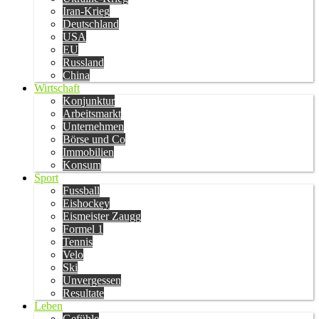
Iran-Krieg
Deutschland
USA
EU
Russland
China
Wirtschaft
Konjunktur
Arbeitsmarkt
Unternehmen
Börse und Co
Immobilien
Konsum
Sport
Fussball
Eishockey
Eismeister Zaugg
Formel 1
Tennis
Velo
Ski
Unvergessen
Resultate
Leben
Gefühle