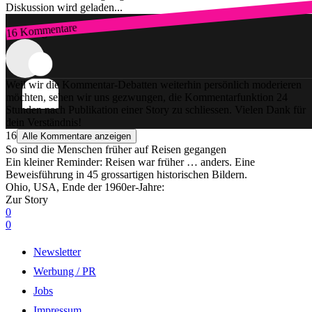
Diskussion wird geladen...
16 Kommentare
Zum Login
Weil wir die Kommentar-Debatten weiterhin persönlich moderieren
möchten, sehen wir uns gezwungen, die Kommentarfunktion 24
Stunden nach Publikation einer Story zu schliessen. Vielen Dank für
dein Verständnis!
16
Alle Kommentare anzeigen
So sind die Menschen früher auf Reisen gegangen
Ein kleiner Reminder: Reisen war früher … anders. Eine
Beweisführung in 45 grossartigen historischen Bildern.
Ohio, USA, Ende der 1960er-Jahre:
Zur Story
0
0
Newsletter
Werbung / PR
Jobs
Impressum