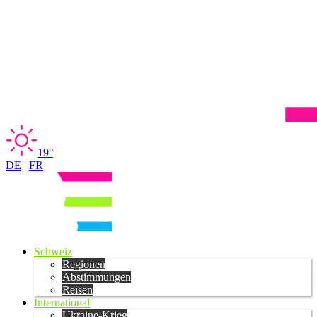
19°
DE
|
FR
Schweiz
Regionen
Abstimmungen
Reisen
International
Ukraine-Krieg