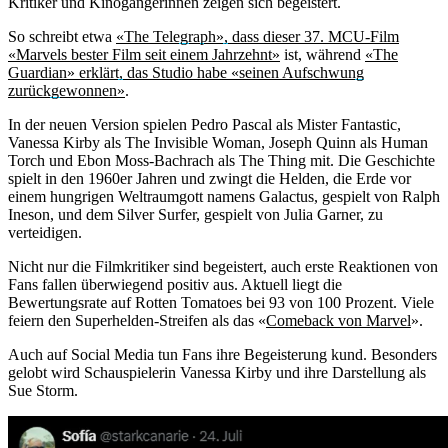
Kritiker und Kinogängerinnen zeigen sich begeistert.
So schreibt etwa
«The Telegraph», dass dieser 37. MCU-Film
«Marvels bester Film seit einem Jahrzehnt»
ist, während
«The
Guardian» erklärt, das Studio habe «seinen Aufschwung
zurückgewonnen»
.
In der neuen Version spielen Pedro Pascal als Mister Fantastic,
Vanessa Kirby als The Invisible Woman, Joseph Quinn als Human
Torch und Ebon Moss-Bachrach als The Thing mit. Die Geschichte
spielt in den 1960er Jahren und zwingt die Helden, die Erde vor
einem hungrigen Weltraumgott namens Galactus, gespielt von Ralph
Ineson, und dem Silver Surfer, gespielt von Julia Garner, zu
verteidigen.
Nicht nur die Filmkritiker sind begeistert, auch erste Reaktionen von
Fans fallen überwiegend positiv aus. Aktuell liegt die
Bewertungsrate auf Rotten Tomatoes bei 93 von 100 Prozent. Viele
feiern den Superhelden-Streifen als das «
Comeback von Marvel
».
Auch auf Social Media tun Fans ihre Begeisterung kund. Besonders
gelobt wird Schauspielerin Vanessa Kirby und ihre Darstellung als
Sue Storm.