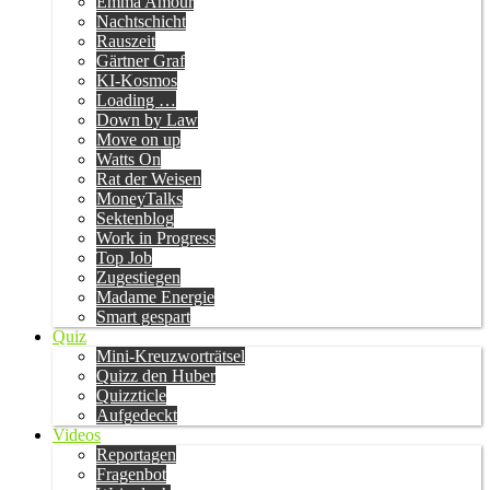
Emma Amour
Nachtschicht
Rauszeit
Gärtner Graf
KI-Kosmos
Loading …
Down by Law
Move on up
Watts On
Rat der Weisen
MoneyTalks
Sektenblog
Work in Progress
Top Job
Zugestiegen
Madame Energie
Smart gespart
Quiz
Mini-Kreuzworträtsel
Quizz den Huber
Quizzticle
Aufgedeckt
Videos
Reportagen
Fragenbot