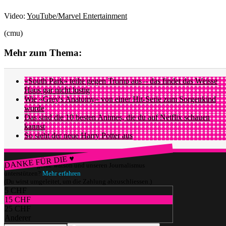
Video:
YouTube/Marvel Entertainment
(cmu)
Mehr zum Thema:
«South Park» teilte gegen Trump aus – das findet das Weisse
Haus gar nicht lustig
Wie «Grey's Anatomy» von einer Hit-Serie zum Sorgenkind
wurde
Das sind die 10 besten Animes, die du auf Netflix schauen
kannst
So sieht der neue Harry Potter aus
DANKE FÜR DIE ♥
Würdest du gerne watson und unseren Journalismus
unterstützen?
Mehr erfahren
(Du wirst umgeleitet, um die Zahlung abzuschliessen.)
5 CHF
15 CHF
25 CHF
Anderer