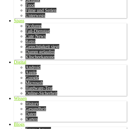
Food
Filme und Serien
Unterwegs
Spass
Picdump
Fail-Dienstag
Cute News
Retro
Gerechtigkeit siegt
Dumm gelaufen
Klischeekanone
Digital
Android
Apple
Google
Microsoft
Hardware-Test
Online-Sicherheit
Wissen
History
Gesundheit
Daten
Karten
Blogs