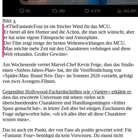
Bild:
x
«#TheFantasticFour ist ein frischer Wind für das MCU.
Er bietet all den Humor und die Action, die man sich wünscht, aber
er hat seine eigene Filmsprache und Atmosphäre.
Der Film zeigt einige der besten Weltentwicklungen des MCU.
Man möchte mehr Zeit mit den Charakteren verbringen und diese
Welt erkunden. Großer Gewinn»
Am Wochenende verriet Marvel-Chef Kevin Feige, dass das Studio
einen «Sieben-Jahres-Plan» hat, der die Veröffentlichung von
«Spider-Man: Brand New Day» im Sommer 2026 vorsieht, gefolgt
von zwei Avengers-Filmen.
Gegenüber Hollywood-Fachzeitschriften wie «Variety» erklärte er
,
dass das erweiterte Universum mit seinen vielen sich
überschneidenden Charakteren und Handlungssträngen «früher
Spass gemacht hat», in letzter Zeit aber bei einigen Zuschauern die
Frage aufgeworfen habe, «ob ich alles über all diese Charaktere
wissen muss».
Das ist auch ein Punkt, der von Fans als positiv gewertet wird: Für
«Fantastic Four» benötigst du kein Vorwissen. Du musst nicht