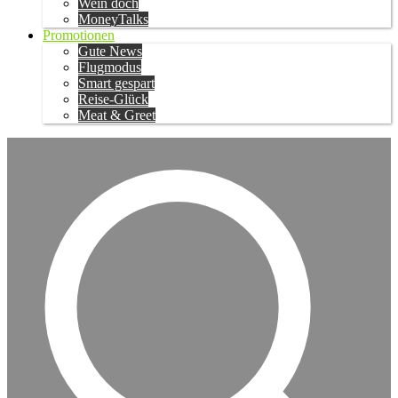
Wein doch
MoneyTalks
Promotionen
Gute News
Flugmodus
Smart gespart
Reise-Glück
Meat & Greet