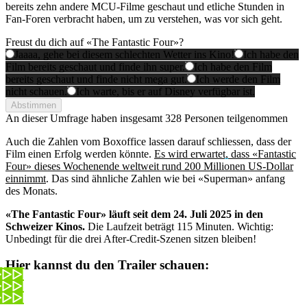
bereits zehn andere MCU-Filme geschaut und etliche Stunden in
Fan-Foren verbracht haben, um zu verstehen, was vor sich geht.
Freust du dich auf «The Fantastic Four»?
Jaaaa, gehe bei diesem schlechten Wetter ins Kino!
Ich habe den
Film bereits geschaut und finde ihn super.
Ich habe den Film
bereits geschaut und finde nicht mega gut.
Ich werde den Film
nicht schauen.
Ich warte, bis er auf Disney verfügbar ist.
Abstimmen
An dieser Umfrage haben insgesamt
328 Personen
teilgenommen
Auch die Zahlen vom Boxoffice lassen darauf schliessen, dass der
Film einen Erfolg werden könnte.
Es wird erwartet, dass «Fantastic
Four» dieses Wochenende weltweit rund 200 Millionen US-Dollar
einnimmt
. Das sind ähnliche Zahlen wie bei «Superman» anfang
des Monats.
«The Fantastic Four» läuft seit dem 24. Juli 2025 in den
Schweizer Kinos.
Die Laufzeit beträgt 115 Minuten. Wichtig:
Unbedingt für die drei After-Credit-Szenen sitzen bleiben!
Hier kannst du den Trailer schauen: