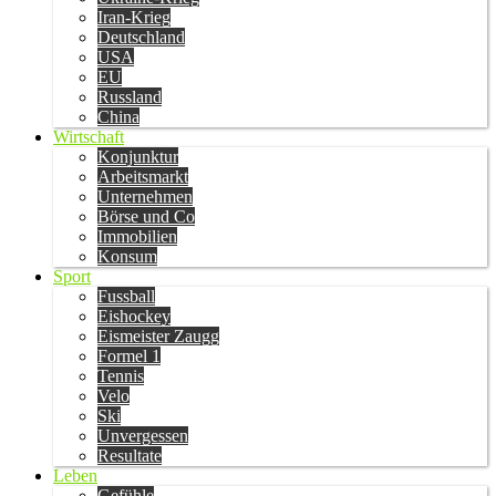
Iran-Krieg
Deutschland
USA
EU
Russland
China
Wirtschaft
Konjunktur
Arbeitsmarkt
Unternehmen
Börse und Co
Immobilien
Konsum
Sport
Fussball
Eishockey
Eismeister Zaugg
Formel 1
Tennis
Velo
Ski
Unvergessen
Resultate
Leben
Gefühle