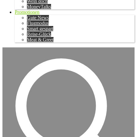
Wein doch
MoneyTalks
Promotionen
Gute News
Flugmodus
Smart gespart
Reise-Glück
Meat & Greet