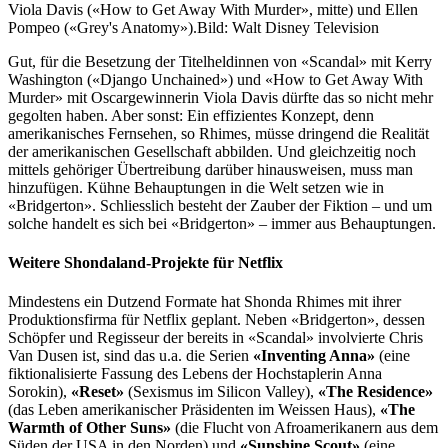
Viola Davis («How to Get Away With Murder», mitte) und Ellen
Pompeo («Grey's Anatomy»).
Bild: Walt Disney Television
Gut, für die Besetzung der Titelheldinnen von «Scandal» mit Kerry
Washington («Django Unchained») und «How to Get Away With
Murder» mit Oscargewinnerin Viola Davis dürfte das so nicht mehr
gegolten haben. Aber sonst: Ein effizientes Konzept, denn
amerikanisches Fernsehen, so Rhimes, müsse dringend die Realität
der amerikanischen Gesellschaft abbilden. Und gleichzeitig noch
mittels gehöriger Übertreibung darüber hinausweisen, muss man
hinzufügen. Kühne Behauptungen in die Welt setzen wie in
«Bridgerton». Schliesslich besteht der Zauber der Fiktion – und um
solche handelt es sich bei «Bridgerton» – immer aus Behauptungen.
Weitere Shondaland-Projekte für Netflix
Mindestens ein Dutzend Formate hat Shonda Rhimes mit ihrer
Produktionsfirma für Netflix geplant. Neben «Bridgerton», dessen
Schöpfer und Regisseur der bereits in «Scandal» involvierte Chris
Van Dusen ist, sind das u.a. die Serien
«Inventing Anna»
(eine
fiktionalisierte Fassung des Lebens der Hochstaplerin Anna
Sorokin),
«Reset»
(Sexismus im Silicon Valley),
«The Residence»
(das Leben amerikanischer Präsidenten im Weissen Haus),
«The
Warmth of Other Suns»
(die Flucht von Afroamerikanern aus dem
Süden der USA in den Norden) und
«Sunshine Scout»
(eine