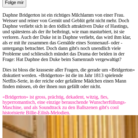
Folge mir
Daphne Bridgerton ist ein richtiges Milchlamm von einer Frau.
Weisser und reiner von Gemüt und Geblüt geht nicht mehr. Doch
Daphne verliebt sich in den tödlich attraktiven Duke of Hastings,
und spätestens als der ihr beibringt, wie man masturbiert, ist sie
verloren. Auch der Duke ist in Daphne verliebt, das wird ihm klar,
als er mit ihr zusammen das Gemälde eines Sonnenauf- oder -
untergangs betrachtet. Doch dann gibt's noch unendlich viele
Probleme und schliesslich mündet das Drama der beiden in der
Frage: Hat Daphne den Duke beim Samenraub vergewaltigt?
Dies ist bloss die krasseste aller Fragen, die gerade um «Bridgerton»
diskutiert werden. «Bridgerton» ist die im Jahr 1813 spielende
Netflix-Serie, in der reiche oder gefallene Mädchen einen Mann
finden müssen, ob der ihnen nun gefällt oder nicht.
«Bridgerton» ist gross, prächtig, dekadent, witzig, fies,
hyperromantisch, eine einzige berauschende Wunscherfüllungs-
Maschine, und als Soundtrack zu den Ballszenen gibt's cool
historisierte Billie-Eilish-Melodien.