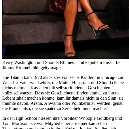
Kerry Washington und Shonda Rhimes – mit kaputtem Fuss – bei
Jimmy Kimmel.
bild: gettyimages
Die Titanin kam 1970 als letztes von sechs Kindern in Chicago zur
Welt. Ihr Vater war Lehrer, die Mutter Hausfrau, und Shonda liebte
nichts mehr als Kassetten mit selbsterfundenen Geschichten
vollzuschwatzen. Dass sie Geschichtenerfinden einmal zu ihrem
Lebensinhalt machen könnte, kam ihr damals nicht in den Sinn, sie
träumte davon, Ärztin, Anwältin oder Politikerin zu werden, genau
die Frauen also, die sie später zu Serienheldinnen machte.
In der High School hiessen ihre Vorbilder Whoopie Goldberg und
Toni Morrison, sie war Mitglied einer afroamerikanischen
Theatertruppe und schrieb in ihrer Freizeit Fiction. Schliesslich