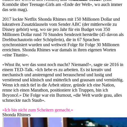
Komödie über Teenage-Girls am «Ende der Welt», wo auch immer
das sein mag).
2017 lockte Netflix Shonda Rhimes mit 150 Millionen Dollar und
lukrativen Zusatzklauseln vom Sender ABC (der mittlerweile zu
Disney gehört) weg, wo sie pro Jahr für ein Budget von 350
Millionen Dollar rund 70 Stunden Sendezeit herstellte (45 davon als
Drehbuchautorin oder Schöpferin), die in 67 Sprachen
synchronisiert wurden und weltweit Folge für Folge 30 Millionen
erreichten. Shonda Rhimes war damals in ihren eigenen Worten
«eine Titanin».
«Wisst ihr, wer das sonst noch macht? Niemand!», sagte sie 2016 in
einem TED-Talk. «Ich liebe es zu arbeiten. Es ist kreativ und
mechanisch und anstrengend und berauschend und lustig und
verstörend und klinisch und mütterlich und grausam und vernünftig.
Wenn ich mich tief in die Arbeit stürze, gründe ich eine Nation,
renne ich einen Marathon, positioniere ich Truppen, bin ich
Beyoncé.» Die Folge war ein Burnout, «die Welt wurde grau, alles
schmeckte nach Staub».
«Ich bin nicht zum Scheitern gemacht.»
Shonda Rhimes