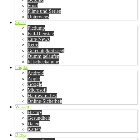
Food
Filme und Serien
Unterwegs
Spass
Picdump
Fail-Dienstag
Cute News
Retro
Gerechtigkeit siegt
Dumm gelaufen
Klischeekanone
Digital
Android
Apple
Google
Microsoft
Hardware-Test
Online-Sicherheit
Wissen
History
Gesundheit
Daten
Karten
Blogs