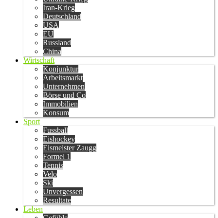
Iran-Krieg
Deutschland
USA
EU
Russland
China
Wirtschaft
Konjunktur
Arbeitsmarkt
Unternehmen
Börse und Co
Immobilien
Konsum
Sport
Fussball
Eishockey
Eismeister Zaugg
Formel 1
Tennis
Velo
Ski
Unvergessen
Resultate
Leben
Gefühle