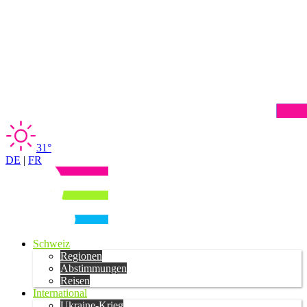
31°
DE
|
FR
Schweiz
Regionen
Abstimmungen
Reisen
International
Ukraine-Krieg