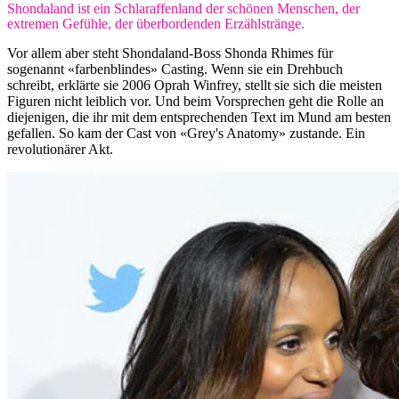
Shondaland ist ein Schlaraffenland der schönen Menschen, der
extremen Gefühle, der überbordenden Erzählstränge.
Vor allem aber steht Shondaland-Boss Shonda Rhimes für
sogenannt «farbenblindes» Casting. Wenn sie ein Drehbuch
schreibt, erklärte sie 2006 Oprah Winfrey, stellt sie sich die meisten
Figuren nicht leiblich vor. Und beim Vorsprechen geht die Rolle an
diejenigen, die ihr mit dem entsprechenden Text im Mund am besten
gefallen. So kam der Cast von «Grey's Anatomy» zustande. Ein
revolutionärer Akt.