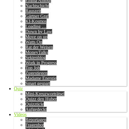
Emma Amour
Nachtschicht
Rauszeit
Gärtner Graf
KI-Kosmos
Loading …
Down by Law
Move on up
Watts On
Rat der Weisen
MoneyTalks
Sektenblog
Work in Progress
Top Job
Zugestiegen
Madame Energie
Smart gespart
Quiz
Mini-Kreuzworträtsel
Quizz den Huber
Quizzticle
Aufgedeckt
Videos
Reportagen
Fragenbot