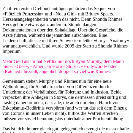
Zu ihrem ersten Drehbuchauträgen gehörten das Sequel von
«Plötzlich Prinzessin» und «Not a Girl» mit Britney Spears.
Herzensangelegenheiten waren das nicht. Denn Shonda Rhimes
Herz gehörte etwas ganz anderem: Stundenlangen
Dokumentationen über den Spitalalltag. Über die Gespräche, die
Ärzte führen, während sie jemanden aufschneiden. Eine
Leidenschaft, die sie mit ihren Schwestern teilte. «Grey's Anatomy»
war unausweichlich. Und wurde 2005 der Start zu Shonda Rhimes
Imperium.
Mehr Geld als ihr hat Netflix nur noch Ryan Murphy, dem Mann
hinter «Glee», «American Horror Story», «Hollywood» oder
«Ratched» bezahlt, angeblich doppelt so viel wie Rhimes.
Gemeinsam stehen Murphy und Rhimes nun für eine neue
Weltordnung, für Sichtbarmachen von Differenzen durch
Umkehrung der Verhältnisse, für Toleranz und Inklusion. Beide
verpacken ihre Anliegen in Storys, die dermassen dreist süffig und
trashig daherkommen, dass alle, die auch nur einen Hauch von
Eskapismus-Bedürfnis verspüren (und wer tut das seit dem Einzug
von Corona in unser Leben nicht), hilflos die Waffen strecken
müssen vor soviel hemmungslos unterhaltsamer Prachtentfaltung.
Das ist nicht immer gleich gut, gelegentlich erzeugt die massenhafte