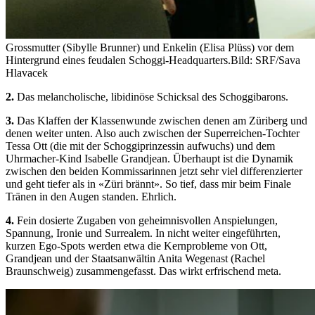
Grossmutter (Sibylle Brunner) und Enkelin (Elisa Plüss) vor dem
Hintergrund eines feudalen Schoggi-Headquarters.
Bild: SRF/Sava
Hlavacek
2.
Das melancholische, libidinöse Schicksal des Schoggibarons.
3.
Das Klaffen der Klassenwunde zwischen denen am Züriberg und
denen weiter unten. Also auch zwischen der Superreichen-Tochter
Tessa Ott (die mit der Schoggiprinzessin aufwuchs) und dem
Uhrmacher-Kind Isabelle Grandjean. Überhaupt ist die Dynamik
zwischen den beiden Kommissarinnen jetzt sehr viel differenzierter
und geht tiefer als in «Züri brännt». So tief, dass mir beim Finale
Tränen in den Augen standen. Ehrlich.
4.
Fein dosierte Zugaben von geheimnisvollen Anspielungen,
Spannung, Ironie und Surrealem. In nicht weiter eingeführten,
kurzen Ego-Spots werden etwa die Kernprobleme von Ott,
Grandjean und der Staatsanwältin Anita Wegenast (Rachel
Braunschweig) zusammengefasst. Das wirkt erfrischend meta.