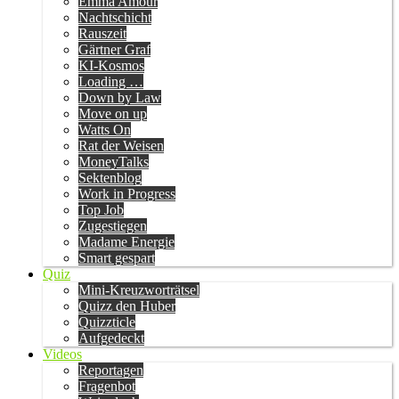
Emma Amour
Nachtschicht
Rauszeit
Gärtner Graf
KI-Kosmos
Loading …
Down by Law
Move on up
Watts On
Rat der Weisen
MoneyTalks
Sektenblog
Work in Progress
Top Job
Zugestiegen
Madame Energie
Smart gespart
Quiz
Mini-Kreuzworträtsel
Quizz den Huber
Quizzticle
Aufgedeckt
Videos
Reportagen
Fragenbot