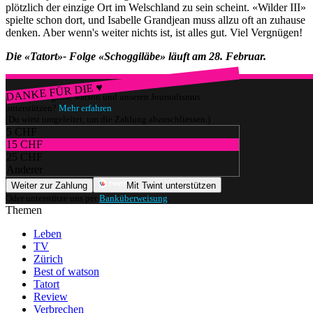
plötzlich der einzige Ort im Welschland zu sein scheint. «Wilder III»
spielte schon dort, und Isabelle Grandjean muss allzu oft an zuhause
denken. Aber wenn's weiter nichts ist, ist alles gut. Viel Vergnügen!
Die «Tatort»- Folge «Schoggiläbe» läuft am 28. Februar.
DANKE FÜR DIE ♥
Würdest du gerne watson und unseren Journalismus
unterstützen?
Mehr erfahren
(Du wirst umgeleitet, um die Zahlung abzuschliessen.)
5 CHF
15 CHF
25 CHF
Anderer
Weiter zur Zahlung
Mit Twint unterstützen
Oder unterstütze uns per
Banküberweisung
.
Themen
Leben
TV
Zürich
Best of watson
Tatort
Review
Verbrechen