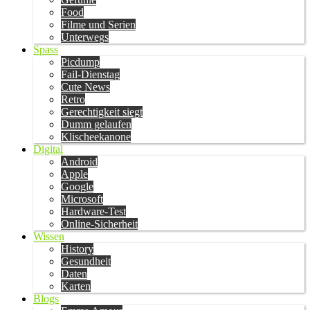
Food
Filme und Serien
Unterwegs
Spass
Picdump
Fail-Dienstag
Cute News
Retro
Gerechtigkeit siegt
Dumm gelaufen
Klischeekanone
Digital
Android
Apple
Google
Microsoft
Hardware-Test
Online-Sicherheit
Wissen
History
Gesundheit
Daten
Karten
Blogs