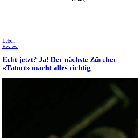
Leben
Review
Echt jetzt? Ja! Der nächste Zürcher
«Tatort» macht alles richtig