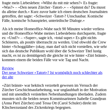
fragte mein Liebesleben: «Willst du mit mir sehen?» Es fragte:
«Was?» – «Den neuen Zürcher ‹Tatort›.» – «Spinnst du? Da musst
du alleine durch.» Kurz zuvor hatte ich einen deutschen Journalisten
getroffen, der sagte: «Schweizer ‹Tatort›? Unschaubar. Komische
Fälle, komische Schauspieler, unterirdische Dialoge.»
Als ich meine Homeoffice-Wabe nach 90 Minuten wieder verliess
und die Homeoffice-Wabe meines Liebeslebens durchquerte, fragte
es: «Und?» – «Super», sagte ich, «total super.» Es gibt nichts
Schöneres, als positiv überrascht zu werden. Und obwohl die Crew
hinter «Schoggiläbe» (okay, man darf sich nicht vorstellen, wie sehr
sich das deutsche Publikum wohl über die Schweizer Titel lustig
macht, es ist zu demütigend) die gleiche ist wie hinter «Züri brännt»,
kommen einem die beiden Fälle vor wie Tag und Nacht.
Review
Der neue Schweizer «Tatort»? Ist womöglich noch schlechter als
der alte
«Züri brännt» war hektisch verzettelt gewesen im Versuch der
Zürcher Geschichtsaufarbeitung, war unglaubhaft in der Motivation
und mit unendlich verästelten Nebenhandlungen überladen. Zudem
mussten sich die beiden neuen Kommissarinnen Isabelle Grandjean
(Anna Pieri Zürcher) und Tessa Ott (Carol Schuler) direkt im
Klischeezustand des Zickenkriegs begegnen.