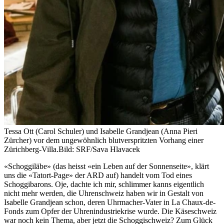
Tessa Ott (Carol Schuler) und Isabelle Grandjean (Anna Pieri
Zürcher) vor dem ungewöhnlich blutverspritzten Vorhang einer
Zürichberg-Villa.
Bild: SRF/Sava Hlavacek
«Schoggiläbe» (das heisst «ein Leben auf der Sonnenseite», klärt
uns die «Tatort-Page» der ARD auf) handelt vom Tod eines
Schoggibarons. Oje, dachte ich mir, schlimmer kanns eigentlich
nicht mehr werden, die Uhrenschweiz haben wir in Gestalt von
Isabelle Grandjean schon, deren Uhrmacher-Vater in La Chaux-de-
Fonds zum Opfer der Uhrenindustriekrise wurde. Die Käseschweiz
war noch kein Thema, aber jetzt die Schoggischweiz? Zum Glück