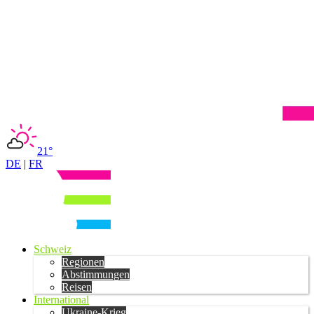
21°
DE
|
FR
Schweiz
Regionen
Abstimmungen
Reisen
International
Ukraine-Krieg