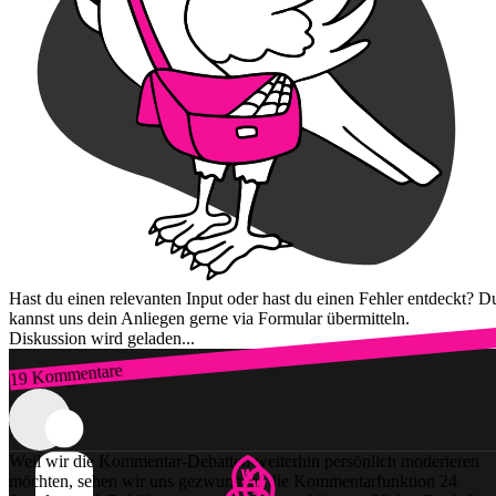
Hast du einen relevanten Input oder hast du einen Fehler entdeckt? D
kannst uns dein Anliegen gerne via Formular übermitteln.
Diskussion wird geladen...
19 Kommentare
Zum Login
Weil wir die Kommentar-Debatten weiterhin persönlich moderieren
möchten, sehen wir uns gezwungen, die Kommentarfunktion 24