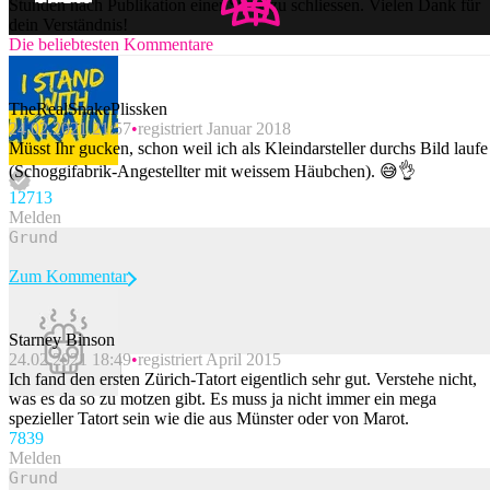
Stunden nach Publikation einer Story zu schliessen. Vielen Dank für
dein Verständnis!
Die beliebtesten Kommentare
TheRealSnakePlissken
24.02.2021 21:57
registriert Januar 2018
Müsst Ihr gucken, schon weil ich als Kleindarsteller durchs Bild laufe
(Schoggifabrik-Angestellter mit weissem Häubchen). 😅👌
127
13
Melden
Zum Kommentar
Starney Binson
24.02.2021 18:49
registriert April 2015
Beitrag melden
Ich fand den ersten Zürich-Tatort eigentlich sehr gut. Verstehe nicht,
was es da so zu motzen gibt. Es muss ja nicht immer ein mega
spezieller Tatort sein wie die aus Münster oder von Marot.
78
39
Melden