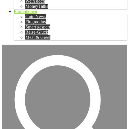
Wein doch
MoneyTalks
Promotionen
Gute News
Flugmodus
Smart gespart
Reise-Glück
Meat & Greet