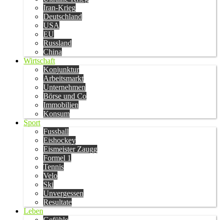
Iran-Krieg
Deutschland
USA
EU
Russland
China
Wirtschaft
Konjunktur
Arbeitsmarkt
Unternehmen
Börse und Co
Immobilien
Konsum
Sport
Fussball
Eishockey
Eismeister Zaugg
Formel 1
Tennis
Velo
Ski
Unvergessen
Resultate
Leben
Gefühle