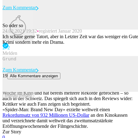
Zum Kommentar
So oder so
24.02.2021 19:32
registriert Januar 2020
Beitrag melden
Ich schaue gerne Tatort, aber in Letzter Zeit war das weniger ein Gute
Krimi sondern mehr ein Drama.
27
2
Melden
Zum Kommentar
19
Alle Kommentare anzeigen
«Phänomenal»: «Spider-Man» bricht Rekorde – Fans sind begeistert
Der vierte Spider-Man-Film mit Tom Holland ist seit vergangener
Woche im Kino und hat bereits mehrere Rekorde gebrochen – so
Beitrag melden
auch in der Schweiz. Das spiegelt sich auch in den Reviews wider:
Kritiker wie auch Fans zeigen sich begeistert.
«Spider-Man: Brand New Day» erzielte weltweit einen
Rekordumsatz von 932 Millionen US-Dollar
an den Kinokassen
und verzeichnete damit weltweit das zweitumsatzstärkste
Eröffnungswochenende der Filmgeschichte.
Zur Story
0