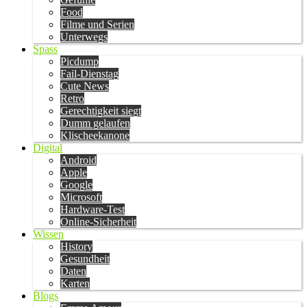
Food
Filme und Serien
Unterwegs
Spass
Picdump
Fail-Dienstag
Cute News
Retro
Gerechtigkeit siegt
Dumm gelaufen
Klischeekanone
Digital
Android
Apple
Google
Microsoft
Hardware-Test
Online-Sicherheit
Wissen
History
Gesundheit
Daten
Karten
Blogs