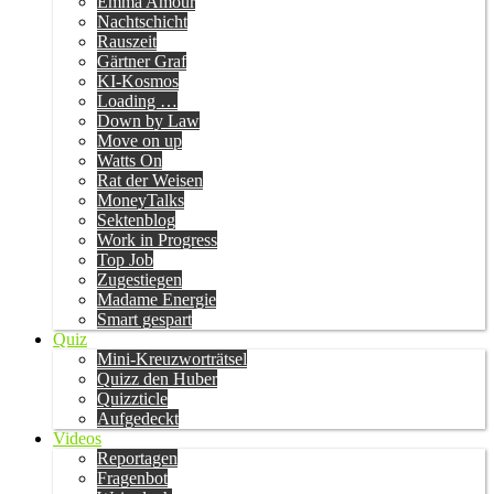
Emma Amour
Nachtschicht
Rauszeit
Gärtner Graf
KI-Kosmos
Loading …
Down by Law
Move on up
Watts On
Rat der Weisen
MoneyTalks
Sektenblog
Work in Progress
Top Job
Zugestiegen
Madame Energie
Smart gespart
Quiz
Mini-Kreuzworträtsel
Quizz den Huber
Quizzticle
Aufgedeckt
Videos
Reportagen
Fragenbot