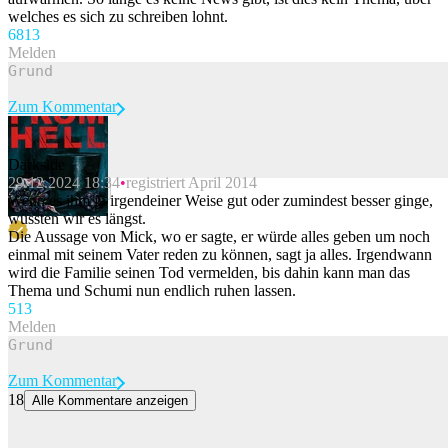
welches es sich zu schreiben lohnt.
68
13
Melden
Zum Kommentar
Darkside
29.12.2024 18:34
registriert April 2014
Beitrag melden
Wenn es ihm in irgendeiner Weise gut oder zumindest besser ginge,
wüssten wir es längst.
Die Aussage von Mick, wo er sagte, er würde alles geben um noch
einmal mit seinem Vater reden zu können, sagt ja alles. Irgendwann
wird die Familie seinen Tod vermelden, bis dahin kann man das
Thema und Schumi nun endlich ruhen lassen.
51
3
Melden
Zum Kommentar
18
Alle Kommentare anzeigen
«Bei uns ist jeder willkommen»: Warum die Amerikaner Schweizer
Touristen vermissen