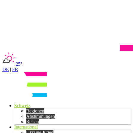
25°
DE
|
FR
Schweiz
Regionen
Abstimmungen
Reisen
International
Ukraine-Krieg