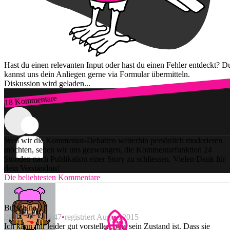
Hast du einen relevanten Input oder hast du einen Fehler entdeckt? D
kannst uns dein Anliegen gerne via Formular übermitteln.
Diskussion wird geladen...
18 Kommentare
Zum Login
Weil wir die Kommentar-Debatten weiterhin persönlich moderieren
möchten, sehen wir uns gezwungen, die Kommentarfunktion 24
Stunden nach Publikation einer Story zu schliessen. Vielen Dank für
dein Verständnis!
Die beliebtesten Kommentare
Butschina
29.12.2024 16:47
registriert August 2015
Ich kann mir leider gut vorstellen, wie sein Zustand ist. Dass sie