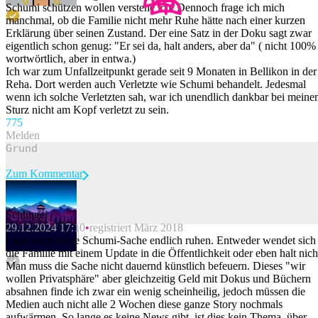
Schumi schützen wollen verstehe ich. Dennoch frage ich mich
manchmal, ob die Familie nicht mehr Ruhe hätte nach einer kurzen
Erklärung über seinen Zustand. Der eine Satz in der Doku sagt zwar
eigentlich schon genug: "Er sei da, halt anders, aber da" ( nicht 100%
wortwörtlich, aber in entwa.)
Ich war zum Unfallzeitpunkt gerade seit 9 Monaten in Bellikon in der
Reha. Dort werden auch Verletzte wie Schumi behandelt. Jedesmal
wenn ich solche Verletzten sah, war ich unendlich dankbar bei mein
Sturz nicht am Kopf verletzt zu sein.
77
5
Melden
Zum Kommentar
Schlingel
29.12.2024 17:10
registriert März 2018
Beitrag melden
Lasst doch diese Schumi-Sache endlich ruhen. Entweder wendet sich
die Familie mit einem Update in die Öffentlichkeit oder eben halt nich
Man muss die Sache nicht dauernd künstlich befeuern. Dieses "wir
wollen Privatsphäre" aber gleichzeitig Geld mit Dokus und Büchern
absahnen finde ich zwar ein wenig scheinheilig, jedoch müssen die
Medien auch nicht alle 2 Wochen diese ganze Story nochmals
aufwärmen. So lange es keine News gibt, ist dies kein Thema, über