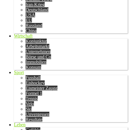
Iran-Krieg
Deutschland
USA
EU
Russland
China
Wirtschaft
Konjunktur
Arbeitsmarkt
Unternehmen
Börse und Co
Immobilien
Konsum
Sport
Fussball
Eishockey
Eismeister Zaugg
Formel 1
Tennis
Velo
Ski
Unvergessen
Resultate
Leben
Gefühle