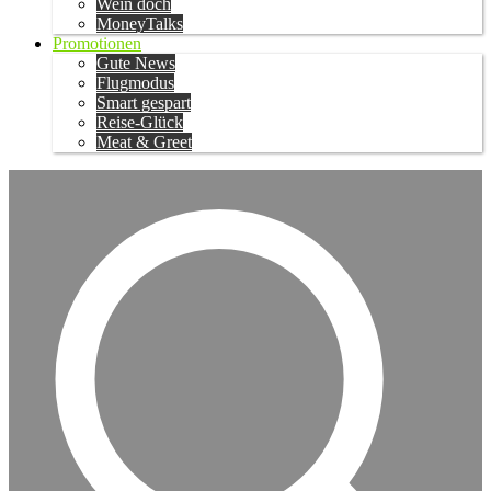
Wein doch
MoneyTalks
Promotionen
Gute News
Flugmodus
Smart gespart
Reise-Glück
Meat & Greet