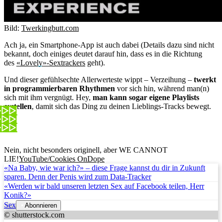
Bild:
Twerkingbutt.com
Ach ja, ein Smartphone-App ist auch dabei (Details dazu sind nicht
bekannt, doch einiges deutet darauf hin, dass es in die Richtung
des
«Lovely»-Sextrackers
geht).
Und dieser gefühlsechte Allerwerteste wippt – Verzeihung –
twerkt
in programmierbaren Rhythmen
vor sich hin, während man(n)
sich mit ihm vergnügt. Hey,
man kann sogar eigene Playlists
erstellen
, damit sich das Ding zu deinen Lieblings-Tracks bewegt.
Nein, nicht besonders originell, aber WE CANNOT
LIE!
YouTube/Cookies OnDope
«Na Baby, wie war ich?» – diese Frage kannst du dir in Zukunft
sparen. Denn der Penis wird zum Data-Tracker
«Werden wir bald unseren letzten Sex auf Facebook teilen, Herr
Konik?»
Sex
Abonnieren
© shutterstock.com