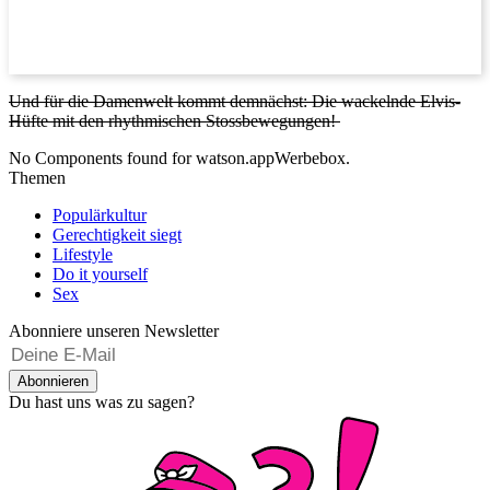
Und für die Damenwelt kommt demnächst: Die wackelnde Elvis-
Hüfte mit den rhythmischen Stossbewegungen!
No Components found for watson.appWerbebox.
Themen
Populärkultur
Gerechtigkeit siegt
Lifestyle
Do it yourself
Sex
Abonniere unseren Newsletter
Abonnieren
Du hast uns was zu sagen?