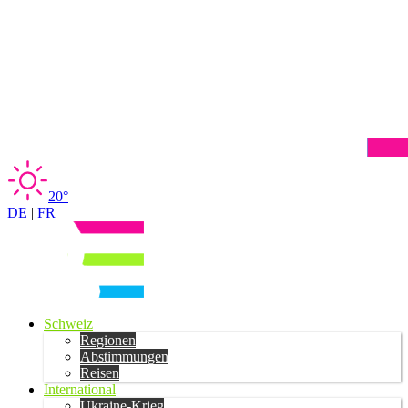
20°
DE
|
FR
Schweiz
Regionen
Abstimmungen
Reisen
International
Ukraine-Krieg