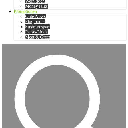
Wein doch
MoneyTalks
Promotionen
Gute News
Flugmodus
Smart gespart
Reise-Glück
Meat & Greet