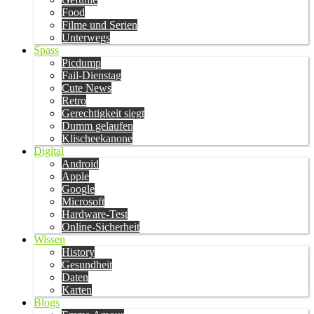
Food
Filme und Serien
Unterwegs
Spass
Picdump
Fail-Dienstag
Cute News
Retro
Gerechtigkeit siegt
Dumm gelaufen
Klischeekanone
Digital
Android
Apple
Google
Microsoft
Hardware-Test
Online-Sicherheit
Wissen
History
Gesundheit
Daten
Karten
Blogs