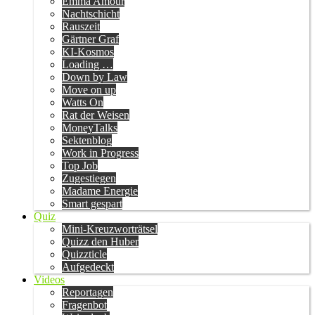
Emma Amour
Nachtschicht
Rauszeit
Gärtner Graf
KI-Kosmos
Loading …
Down by Law
Move on up
Watts On
Rat der Weisen
MoneyTalks
Sektenblog
Work in Progress
Top Job
Zugestiegen
Madame Energie
Smart gespart
Quiz
Mini-Kreuzworträtsel
Quizz den Huber
Quizzticle
Aufgedeckt
Videos
Reportagen
Fragenbot