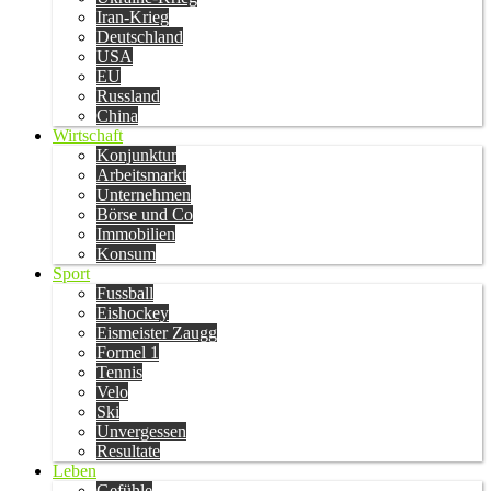
Iran-Krieg
Deutschland
USA
EU
Russland
China
Wirtschaft
Konjunktur
Arbeitsmarkt
Unternehmen
Börse und Co
Immobilien
Konsum
Sport
Fussball
Eishockey
Eismeister Zaugg
Formel 1
Tennis
Velo
Ski
Unvergessen
Resultate
Leben
Gefühle