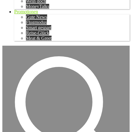
Wein doch
MoneyTalks
Promotionen
Gute News
Flugmodus
Smart gespart
Reise-Glück
Meat & Greet