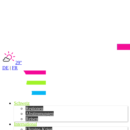
29°
DE
|
FR
Schweiz
Regionen
Abstimmungen
Reisen
International
Ukraine-Krieg