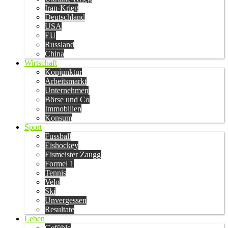
Iran-Krieg
Deutschland
USA
EU
Russland
China
Wirtschaft
Konjunktur
Arbeitsmarkt
Unternehmen
Börse und Co
Immobilien
Konsum
Sport
Fussball
Eishockey
Eismeister Zaugg
Formel 1
Tennis
Velo
Ski
Unvergessen
Resultate
Leben
Gefühle