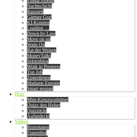
Emma Amour
Nachtschicht
Rauszeit
Gärtner Graf
KI-Kosmos
Loading …
Down by Law
Move on up
Watts On
Rat der Weisen
MoneyTalks
Sektenblog
Work in Progress
Top Job
Zugestiegen
Madame Energie
Smart gespart
Quiz
Mini-Kreuzworträtsel
Quizz den Huber
Quizzticle
Aufgedeckt
Videos
Reportagen
Fragenbot