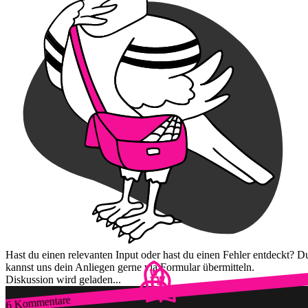
Hast du einen relevanten Input oder hast du einen Fehler entdeckt? D
kannst uns dein Anliegen gerne via Formular übermitteln.
Diskussion wird geladen...
6 Kommentare
Zum Login