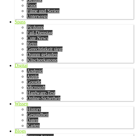
Food
Filme und Serien
Unterwegs
Spass
Picdump
Fail-Dienstag
Cute News
Retro
Gerechtigkeit siegt
Dumm gelaufen
Klischeekanone
Digital
Android
Apple
Google
Microsoft
Hardware-Test
Online-Sicherheit
Wissen
History
Gesundheit
Daten
Karten
Blogs