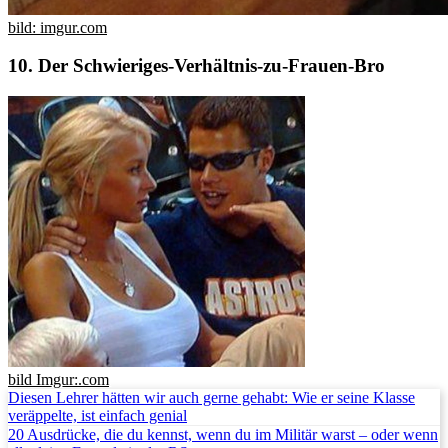
bild: imgur.com
10. Der Schwieriges-Verhältnis-zu-Frauen-Bro
bild Imgur:.com
Diesen Lehrer hätten wir auch gerne gehabt: Wie er seine Klasse
veräppelte, ist einfach genial
20 Ausdrücke, die du kennst, wenn du im Militär warst – oder wenn