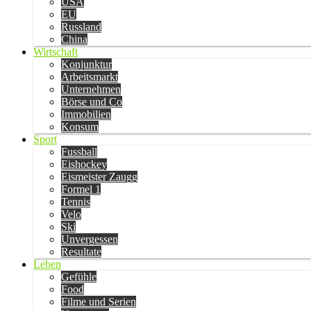
USA
EU
Russland
China
Wirtschaft
Konjunktur
Arbeitsmarkt
Unternehmen
Börse und Co
Immobilien
Konsum
Sport
Fussball
Eishockey
Eismeister Zaugg
Formel 1
Tennis
Velo
Ski
Unvergessen
Resultate
Leben
Gefühle
Food
Filme und Serien