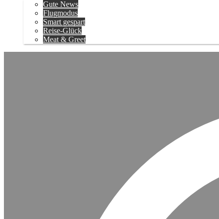
Gute News
Flugmodus
Smart gespart
Reise-Glück
Meat & Greet