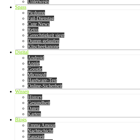
Unterwegs
Spass
Picdump
Fail-Dienstag
Cute News
Retro
Gerechtigkeit siegt
Dumm gelaufen
Klischeekanone
Digital
Android
Apple
Google
Microsoft
Hardware-Test
Online-Sicherheit
Wissen
History
Gesundheit
Daten
Karten
Blogs
Emma Amour
Nachtschicht
Rauszeit