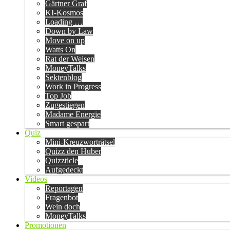
Gärtner Graf
KI-Kosmos
Loading …
Down by Law
Move on up
Watts On
Rat der Weisen
MoneyTalks
Sektenblog
Work in Progress
Top Job
Zugestiegen
Madame Energie
Smart gespart
Quiz
Mini-Kreuzworträtsel
Quizz den Huber
Quizzticle
Aufgedeckt
Videos
Reportagen
Fragenbot
Wein doch
MoneyTalks
Promotionen