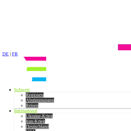
DE
|
FR
Schweiz
Regionen
Abstimmungen
Reisen
International
Ukraine-Krieg
Iran-Krieg
Deutschland