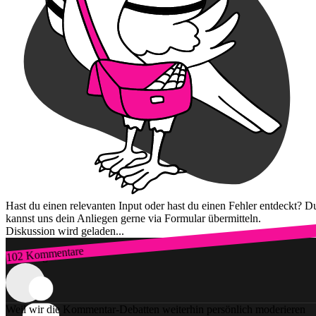
Hast du einen relevanten Input oder hast du einen Fehler entdeckt? D
kannst uns dein Anliegen gerne via Formular übermitteln.
Diskussion wird geladen...
102 Kommentare
Zum Login
Weil wir die Kommentar-Debatten weiterhin persönlich moderieren