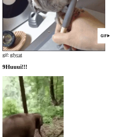
gif:
gfycat
Huuui!!!