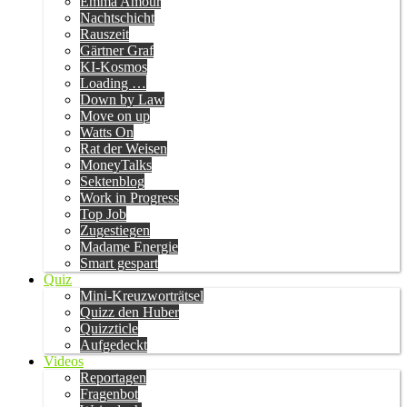
Emma Amour
Nachtschicht
Rauszeit
Gärtner Graf
KI-Kosmos
Loading …
Down by Law
Move on up
Watts On
Rat der Weisen
MoneyTalks
Sektenblog
Work in Progress
Top Job
Zugestiegen
Madame Energie
Smart gespart
Quiz
Mini-Kreuzworträtsel
Quizz den Huber
Quizzticle
Aufgedeckt
Videos
Reportagen
Fragenbot