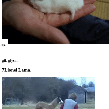
gif:
gfycat
Lionel Lama.