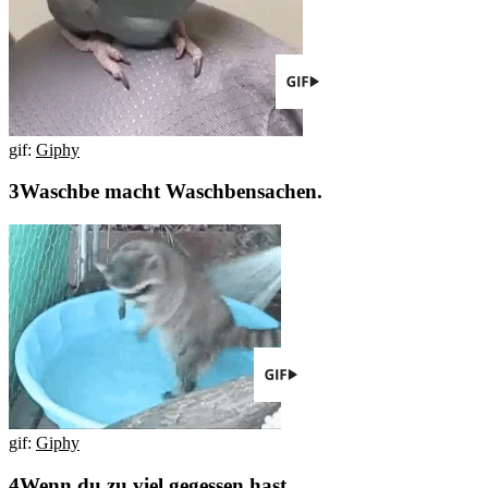
gif:
Giphy
Waschbe macht Waschbensachen.
gif:
Giphy
Wenn du zu viel gegessen hast.