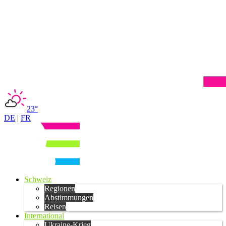
23°
DE
|
FR
Schweiz
Regionen
Abstimmungen
Reisen
International
Ukraine-Krieg