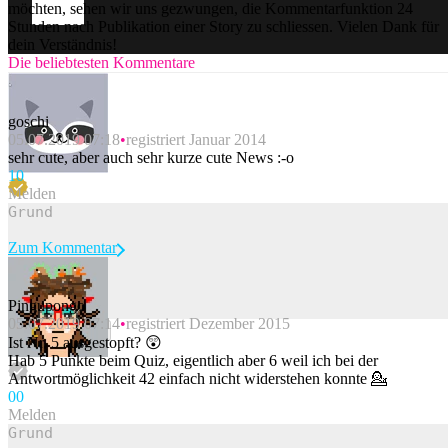
möchten, sehen wir uns gezwungen, die Kommentarfunktion 24
Stunden nach Publikation einer Story zu schliessen. Vielen Dank für
dein Verständnis!
Die beliebtesten Kommentare
goschi
05.07.2019 07:18
registriert Januar 2014
sehr cute, aber auch sehr kurze cute News :-o
1
0
Melden
Zum Kommentar
Pingupongo
05.07.2019 07:14
registriert Dezember 2015
Beitrag melden
Ist Nr. 5 ausgestopft? 😲
Hab 5 Punkte beim Quiz, eigentlich aber 6 weil ich bei der
Antwortmöglichkeit 42 einfach nicht widerstehen konnte 💁
0
0
Melden