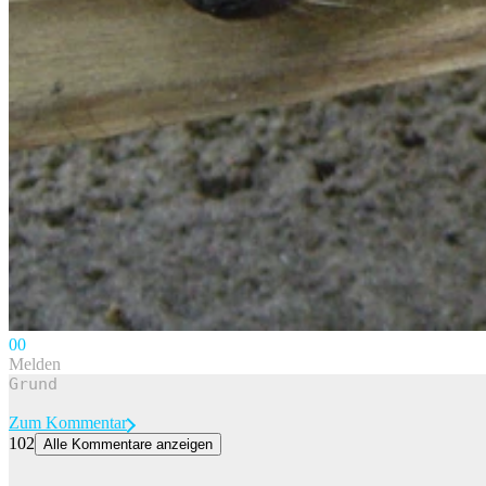
0
0
Melden
Zum Kommentar
102
Alle Kommentare anzeigen
Picdump 198 – kommt so sicher wie die nächste Hitzewelle
Ich und mein Blödsinn, der deinen Tag verschönern soll.