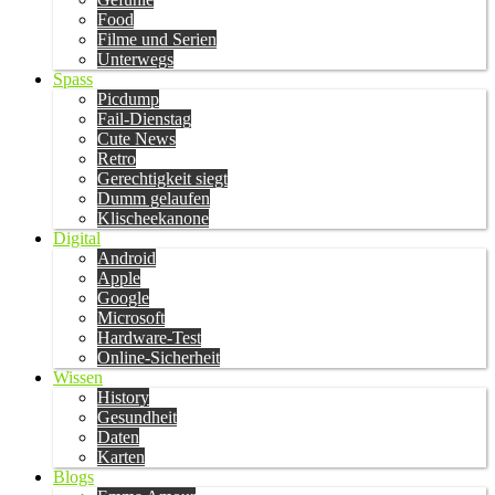
Food
Filme und Serien
Unterwegs
Spass
Picdump
Fail-Dienstag
Cute News
Retro
Gerechtigkeit siegt
Dumm gelaufen
Klischeekanone
Digital
Android
Apple
Google
Microsoft
Hardware-Test
Online-Sicherheit
Wissen
History
Gesundheit
Daten
Karten
Blogs