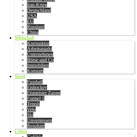
Iran-Krieg
Deutschland
USA
EU
Russland
China
Wirtschaft
Konjunktur
Arbeitsmarkt
Unternehmen
Börse und Co
Immobilien
Konsum
Sport
Fussball
Eishockey
Eismeister Zaugg
Formel 1
Tennis
Velo
Ski
Unvergessen
Resultate
Leben
Gefühle