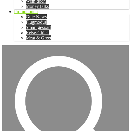
Wein doch
MoneyTalks
Promotionen
Gute News
Flugmodus
Smart gespart
Reise-Glück
Meat & Greet