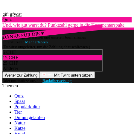
gif:
gfycat
Quiz
Und, wie gut warst du? Punktzahl gerne in die Kommentarspalte.
DANKE FÜR DIE ♥
Würdest du gerne watson und unseren Journalismus
unterstützen?
Mehr erfahren
(Du wirst umgeleitet, um die Zahlung abzuschliessen.)
5 CHF
15 CHF
25 CHF
Anderer
Weiter zur Zahlung
Mit Twint unterstützen
Oder unterstütze uns per
Banküberweisung
.
Themen
Quiz
Spass
Populärkultur
Tier
Dumm gelaufen
Natur
Katze
Hund