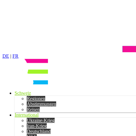
DE
|
FR
Schweiz
Regionen
Abstimmungen
Reisen
International
Ukraine-Krieg
Iran-Krieg
Deutschland