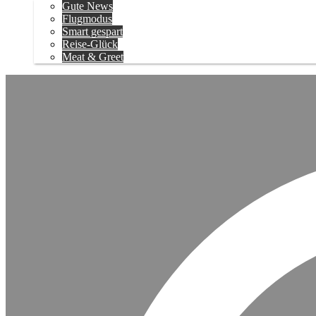
Gute News
Flugmodus
Smart gespart
Reise-Glück
Meat & Greet