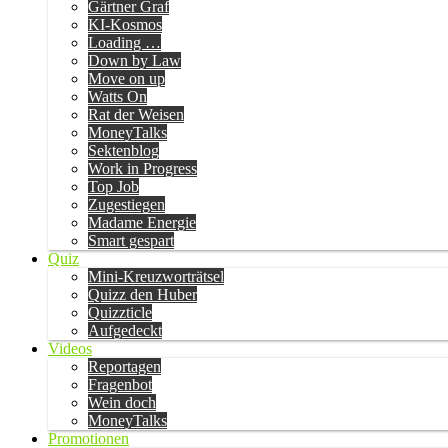
Gärtner Graf
KI-Kosmos
Loading …
Down by Law
Move on up
Watts On
Rat der Weisen
MoneyTalks
Sektenblog
Work in Progress
Top Job
Zugestiegen
Madame Energie
Smart gespart
Quiz
Mini-Kreuzworträtsel
Quizz den Huber
Quizzticle
Aufgedeckt
Videos
Reportagen
Fragenbot
Wein doch
MoneyTalks
Promotionen