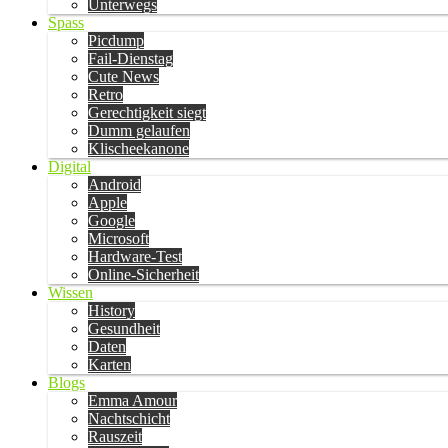
Unterwegs
Spass
Picdump
Fail-Dienstag
Cute News
Retro
Gerechtigkeit siegt
Dumm gelaufen
Klischeekanone
Digital
Android
Apple
Google
Microsoft
Hardware-Test
Online-Sicherheit
Wissen
History
Gesundheit
Daten
Karten
Blogs
Emma Amour
Nachtschicht
Rauszeit