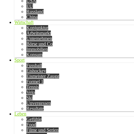
USA
EU
Russland
China
Wirtschaft
Konjunktur
Arbeitsmarkt
Unternehmen
Börse und Co
Immobilien
Konsum
Sport
Fussball
Eishockey
Eismeister Zaugg
Formel 1
Tennis
Velo
Ski
Unvergessen
Resultate
Leben
Gefühle
Food
Filme und Serien