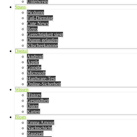
Unterwegs
Spass
Picdump
Fail-Dienstag
Cute News
Retro
Gerechtigkeit siegt
Dumm gelaufen
Klischeekanone
Digital
Android
Apple
Google
Microsoft
Hardware-Test
Online-Sicherheit
Wissen
History
Gesundheit
Daten
Karten
Blogs
Emma Amour
Nachtschicht
Rauszeit