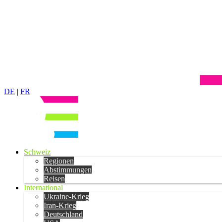
DE
|
FR
Schweiz
Regionen
Abstimmungen
Reisen
International
Ukraine-Krieg
Iran-Krieg
Deutschland