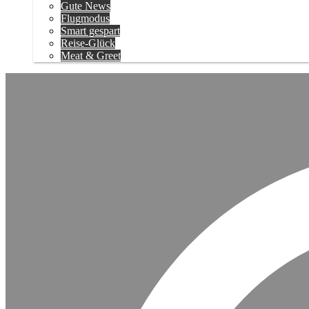
Gute News
Flugmodus
Smart gespart
Reise-Glück
Meat & Greet