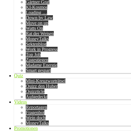
Gärtner Graf
KI-Kosmos
Loading …
Down by Law
Move on up
Watts On
Rat der Weisen
MoneyTalks
Sektenblog
Work in Progress
Top Job
Zugestiegen
Madame Energie
Smart gespart
Quiz
Mini-Kreuzworträtsel
Quizz den Huber
Quizzticle
Aufgedeckt
Videos
Reportagen
Fragenbot
Wein doch
MoneyTalks
Promotionen