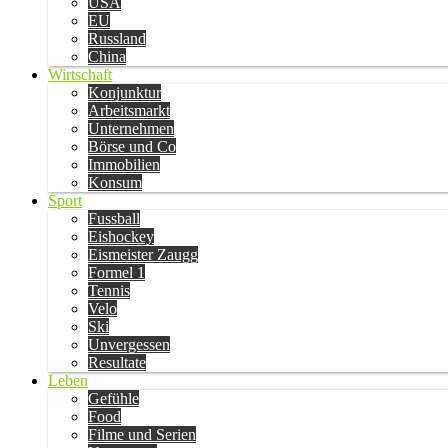
USA
EU
Russland
China
Wirtschaft
Konjunktur
Arbeitsmarkt
Unternehmen
Börse und Co
Immobilien
Konsum
Sport
Fussball
Eishockey
Eismeister Zaugg
Formel 1
Tennis
Velo
Ski
Unvergessen
Resultate
Leben
Gefühle
Food
Filme und Serien