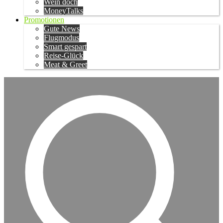
Wein doch
MoneyTalks
Promotionen
Gute News
Flugmodus
Smart gespart
Reise-Glück
Meat & Greet