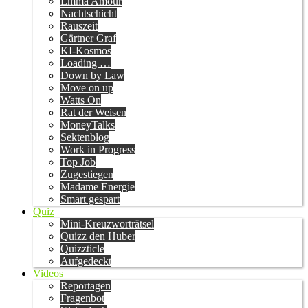
Emma Amour
Nachtschicht
Rauszeit
Gärtner Graf
KI-Kosmos
Loading …
Down by Law
Move on up
Watts On
Rat der Weisen
MoneyTalks
Sektenblog
Work in Progress
Top Job
Zugestiegen
Madame Energie
Smart gespart
Quiz
Mini-Kreuzworträtsel
Quizz den Huber
Quizzticle
Aufgedeckt
Videos
Reportagen
Fragenbot