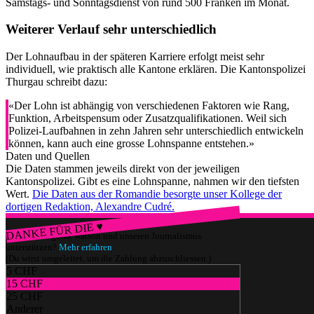
Samstags- und Sonntagsdienst von rund 500 Franken im Monat.
Weiterer Verlauf sehr unterschiedlich
Der Lohnaufbau in der späteren Karriere erfolgt meist sehr
individuell, wie praktisch alle Kantone erklären. Die Kantonspolizei
Thurgau schreibt dazu:
«Der Lohn ist abhängig von verschiedenen Faktoren wie Rang,
Funktion, Arbeitspensum oder Zusatzqualifikationen. Weil sich
Polizei-Laufbahnen in zehn Jahren sehr unterschiedlich entwickeln
können, kann auch eine grosse Lohnspanne entstehen.»
Daten und Quellen
Die Daten stammen jeweils direkt von der jeweiligen
Kantonspolizei. Gibt es eine Lohnspanne, nahmen wir den tiefsten
Wert.
Die Daten aus der Romandie besorgte unser Kollege der
dortigen Redaktion, Alexandre Cudré.
DANKE FÜR DIE ♥
Würdest du gerne watson und unseren Journalismus
unterstützen?
Mehr erfahren
(Du wirst umgeleitet, um die Zahlung abzuschliessen.)
5 CHF
15 CHF
25 CHF
Anderer