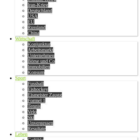
Iran-Krieg
Deutschland
USA
EU
Russland
China
Wirtschaft
Konjunktur
Arbeitsmarkt
Unternehmen
Börse und Co
Immobilien
Konsum
Sport
Fussball
Eishockey
Eismeister Zaugg
Formel 1
Tennis
Velo
Ski
Unvergessen
Resultate
Leben
Gefühle