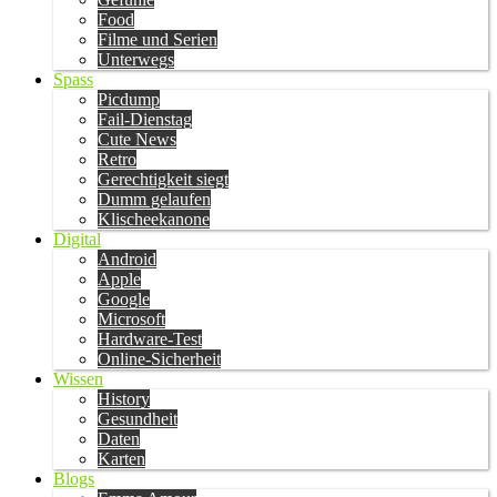
Food
Filme und Serien
Unterwegs
Spass
Picdump
Fail-Dienstag
Cute News
Retro
Gerechtigkeit siegt
Dumm gelaufen
Klischeekanone
Digital
Android
Apple
Google
Microsoft
Hardware-Test
Online-Sicherheit
Wissen
History
Gesundheit
Daten
Karten
Blogs