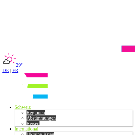
29°
DE
|
FR
Schweiz
Regionen
Abstimmungen
Reisen
International
Ukraine-Krieg