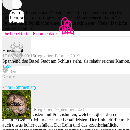
Weil wir die Kommentar-Debatten weiterhin persönlich moderieren
möchten, sehen wir uns gezwungen, die Kommentarfunktion 24
Stunden nach Publikation einer Story zu schliessen. Vielen Dank für
dein Verständnis!
Die beliebtesten Kommentare
Hansueli_4
17.06.2023 09:15
registriert Februar 2019
Spannend das Basel Stadt am Schluss steht, als relativ reicher Kanton
159
9
Melden
Zum Kommentar
Chueflade
17.06.2023 09:33
registriert September 2021
Beitrag melden
Danke allen Polizisten und Polizistinnen, welche täglich diesen
anspruchsvollen Job in der Gesellschaft leisten. Der Lohn dürfte m. E
auch etwas höher ausfallen. Der Lohn und das gesellschaftliche