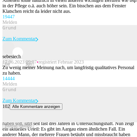
Ansehen sollte natürlich in vielen anderen wichtigen Berufen wie bsp
in der Pflege o.ä. auch höher sein. Ein bisschen aus dem Fenster
Klatschen reicht da leider nicht aus.
194
47
Melden
Zum Kommentar
sebesiech
17.06.2023 09:07
registriert Februar 2023
Beitrag melden
Zu wenig meiner Meinung nach, um langfristig qualitatives Personal
zu haben.
144
44
Melden
Zum Kommentar
102
Alle Kommentare anzeigen
Frauen betäubt und missbraucht: Zweiter Fall erschüttert den Aargau
Der ehemalige Grossrat, der drei Frauen über 180-mal vergewaltigt
haben soll, sitzt seit fast drei Jahren in Untersuchungshaft. Nun zeigt
Beitrag melden
ein aktuelles Urteil: Es gibt im Aargau einen ähnlichen Fall. Ein
anderer Mann, der mehrere Frauen betäubt und missbraucht haben