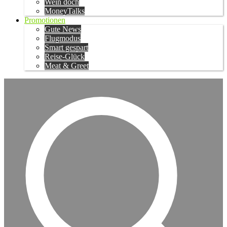
Wein doch
MoneyTalks
Promotionen
Gute News
Flugmodus
Smart gespart
Reise-Glück
Meat & Greet