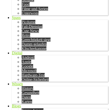
Food
Filme und Serien
Unterwegs
Spass
Picdump
Fail-Dienstag
Cute News
Retro
Gerechtigkeit siegt
Dumm gelaufen
Klischeekanone
Digital
Android
Apple
Google
Microsoft
Hardware-Test
Online-Sicherheit
Wissen
History
Gesundheit
Daten
Karten
Blogs