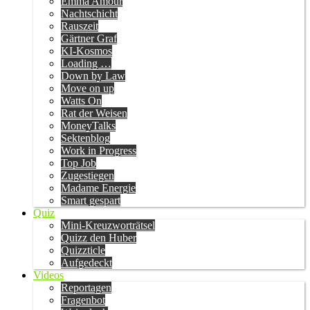
Emma Amour
Nachtschicht
Rauszeit
Gärtner Graf
KI-Kosmos
Loading …
Down by Law
Move on up
Watts On
Rat der Weisen
MoneyTalks
Sektenblog
Work in Progress
Top Job
Zugestiegen
Madame Energie
Smart gespart
Quiz
Mini-Kreuzworträtsel
Quizz den Huber
Quizzticle
Aufgedeckt
Videos
Reportagen
Fragenbot