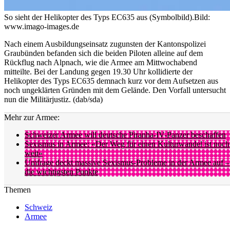
So sieht der Helikopter des Typs EC635 aus (Symbolbild).
Bild:
www.imago-images.de
Nach einem Ausbildungseinsatz zugunsten der Kantonspolizei
Graubünden befanden sich die beiden Piloten alleine auf dem
Rückflug nach Alpnach, wie die Armee am Mittwochabend
mitteilte. Bei der Landung gegen 19.30 Uhr kollidierte der
Helikopter des Typs EC635 demnach kurz vor dem Aufsetzen aus
noch ungeklärten Gründen mit dem Gelände. Den Vorfall untersucht
nun die Militärjustiz. (dab/sda)
Mehr zur Armee:
Schweizer Armee will deutsche Piranha-IV-Panzer beschaffen
Sexismus in Armee: «Der Weg für einen Kulturwandel ist noch
weit»
Umfrage deckt massive Sexismus-Probleme in der Armee auf –
die wichtigsten Punkte
Themen
Schweiz
Armee