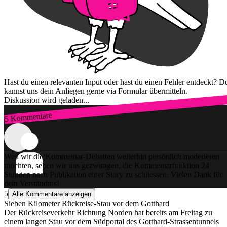
Hast du einen relevanten Input oder hast du einen Fehler entdeckt? D
kannst uns dein Anliegen gerne via Formular übermitteln.
Diskussion wird geladen...
5 Kommentare
Zum Login
Weil wir die Kommentar-Debatten weiterhin persönlich moderieren
möchten, sehen wir uns gezwungen, die Kommentarfunktion 24
Stunden nach Publikation einer Story zu schliessen. Vielen Dank für
dein Verständnis!
5
Alle Kommentare anzeigen
Sieben Kilometer Rückreise-Stau vor dem Gotthard
Der Rückreiseverkehr Richtung Norden hat bereits am Freitag zu
einem langen Stau vor dem Südportal des Gotthard-Strassentunnels