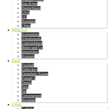
Iran-Krieg
Deutschland
USA
EU
Russland
China
Wirtschaft
Konjunktur
Arbeitsmarkt
Unternehmen
Börse und Co
Immobilien
Konsum
Sport
Fussball
Eishockey
Eismeister Zaugg
Formel 1
Tennis
Velo
Ski
Unvergessen
Resultate
Leben
Gefühle