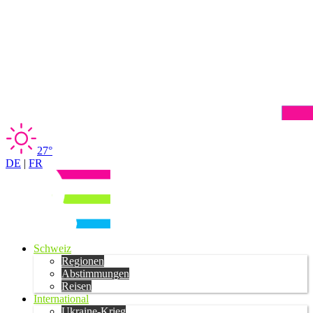
27°
DE
|
FR
Schweiz
Regionen
Abstimmungen
Reisen
International
Ukraine-Krieg