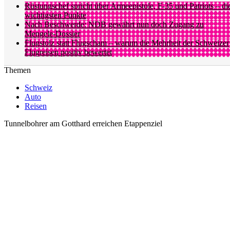
Rüstungschef spricht über Armeepistole, F-35 und Patriots – di
wichtigsten Punkte
Nach Beschwerde: NDB gewährt nun doch Zugang zu
Mengele-Dossier
Flugstolz statt Flugscham – warum die Mehrheit der Schweizer
Flugreisen positiv bewertet
Themen
Schweiz
Auto
Reisen
Tunnelbohrer am Gotthard erreichen Etappenziel