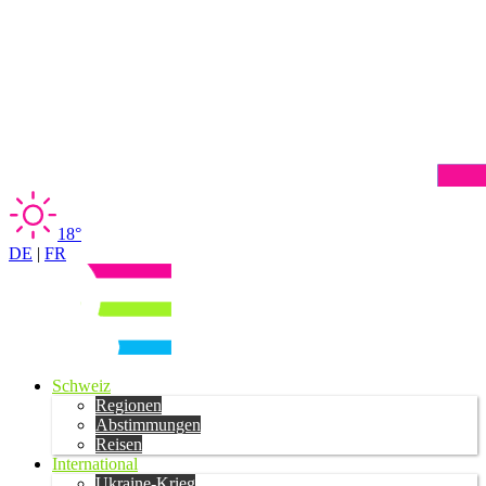
18°
DE
|
FR
Schweiz
Regionen
Abstimmungen
Reisen
International
Ukraine-Krieg