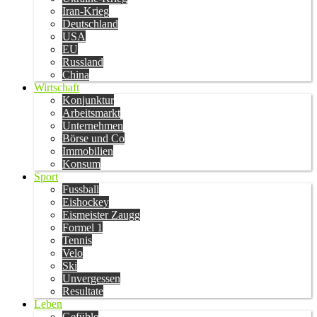
Iran-Krieg
Deutschland
USA
EU
Russland
China
Wirtschaft
Konjunktur
Arbeitsmarkt
Unternehmen
Börse und Co
Immobilien
Konsum
Sport
Fussball
Eishockey
Eismeister Zaugg
Formel 1
Tennis
Velo
Ski
Unvergessen
Resultate
Leben
Gefühle