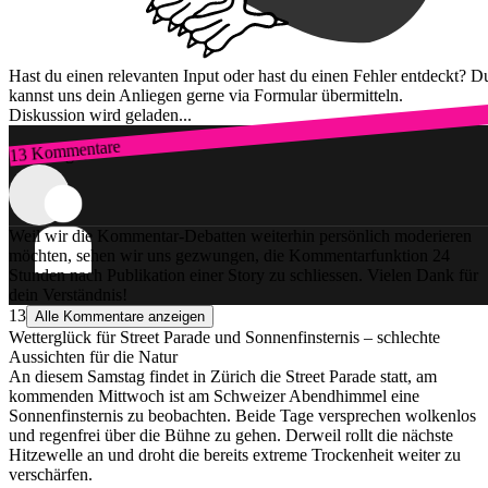
Hast du einen relevanten Input oder hast du einen Fehler entdeckt? D
kannst uns dein Anliegen gerne via Formular übermitteln.
Diskussion wird geladen...
13 Kommentare
Zum Login
Weil wir die Kommentar-Debatten weiterhin persönlich moderieren
möchten, sehen wir uns gezwungen, die Kommentarfunktion 24
Stunden nach Publikation einer Story zu schliessen. Vielen Dank für
dein Verständnis!
13
Alle Kommentare anzeigen
Wetterglück für Street Parade und Sonnenfinsternis – schlechte
Aussichten für die Natur
An diesem Samstag findet in Zürich die Street Parade statt, am
kommenden Mittwoch ist am Schweizer Abendhimmel eine
Sonnenfinsternis zu beobachten. Beide Tage versprechen wolkenlos
und regenfrei über die Bühne zu gehen. Derweil rollt die nächste
Hitzewelle an und droht die bereits extreme Trockenheit weiter zu
verschärfen.