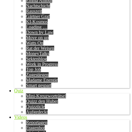
Emma Amour
Nachtschicht
Rauszeit
Gärtner Graf
KI-Kosmos
Loading …
Down by Law
Move on up
Watts On
Rat der Weisen
MoneyTalks
Sektenblog
Work in Progress
Top Job
Zugestiegen
Madame Energie
Smart gespart
Quiz
Mini-Kreuzworträtsel
Quizz den Huber
Quizzticle
Aufgedeckt
Videos
Reportagen
Fragenbot