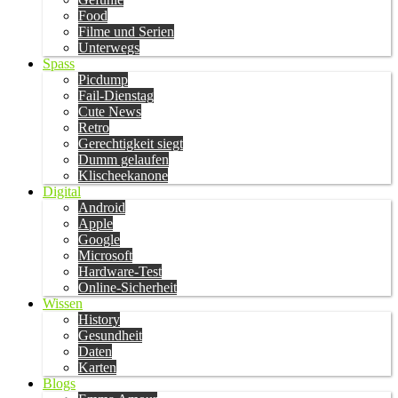
Food
Filme und Serien
Unterwegs
Spass
Picdump
Fail-Dienstag
Cute News
Retro
Gerechtigkeit siegt
Dumm gelaufen
Klischeekanone
Digital
Android
Apple
Google
Microsoft
Hardware-Test
Online-Sicherheit
Wissen
History
Gesundheit
Daten
Karten
Blogs