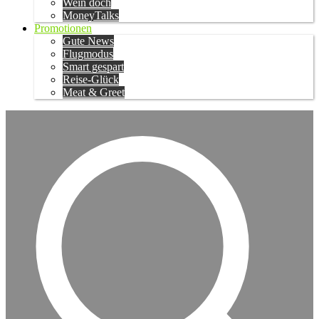
Wein doch
MoneyTalks
Promotionen
Gute News
Flugmodus
Smart gespart
Reise-Glück
Meat & Greet