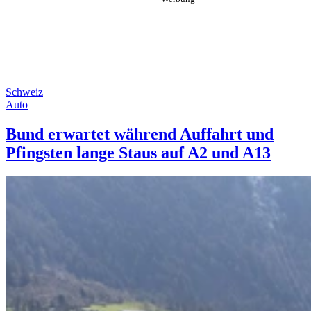
Schweiz
Auto
Bund erwartet während Auffahrt und
Pfingsten lange Staus auf A2 und A13