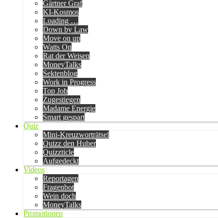
Gärtner Graf
KI-Kosmos
Loading …
Down by Law
Move on up
Watts On
Rat der Weisen
MoneyTalks
Sektenblog
Work in Progress
Top Job
Zugestiegen
Madame Energie
Smart gespart
Quiz
Mini-Kreuzworträtsel
Quizz den Huber
Quizzticle
Aufgedeckt
Videos
Reportagen
Fragenbot
Wein doch
MoneyTalks
Promotionen