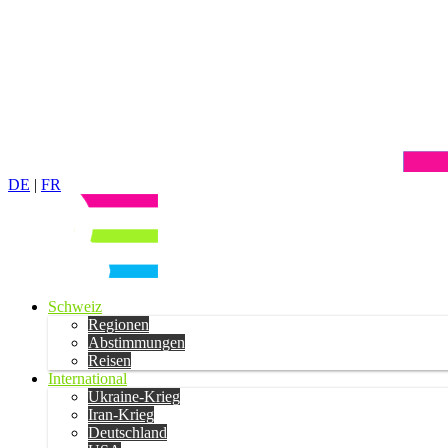
DE
|
FR
Schweiz
Regionen
Abstimmungen
Reisen
International
Ukraine-Krieg
Iran-Krieg
Deutschland