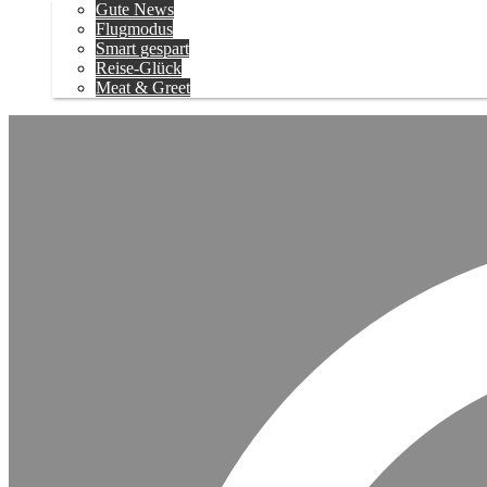
Gute News
Flugmodus
Smart gespart
Reise-Glück
Meat & Greet