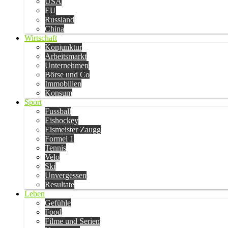
USA
EU
Russland
China
Wirtschaft
Konjunktur
Arbeitsmarkt
Unternehmen
Börse und Co
Immobilien
Konsum
Sport
Fussball
Eishockey
Eismeister Zaugg
Formel 1
Tennis
Velo
Ski
Unvergessen
Resultate
Leben
Gefühle
Food
Filme und Serien