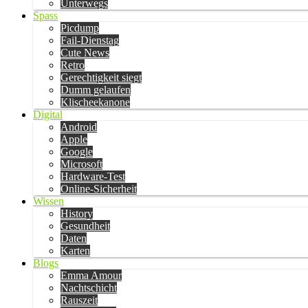
Unterwegs
Spass
Picdump
Fail-Dienstag
Cute News
Retro
Gerechtigkeit siegt
Dumm gelaufen
Klischeekanone
Digital
Android
Apple
Google
Microsoft
Hardware-Test
Online-Sicherheit
Wissen
History
Gesundheit
Daten
Karten
Blogs
Emma Amour
Nachtschicht
Rauszeit