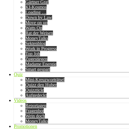
Gärtner Graf
KI-Kosmos
Loading …
Down by Law
Move on up
Watts On
Rat der Weisen
MoneyTalks
Sektenblog
Work in Progress
Top Job
Zugestiegen
Madame Energie
Smart gespart
Quiz
Mini-Kreuzworträtsel
Quizz den Huber
Quizzticle
Aufgedeckt
Videos
Reportagen
Fragenbot
Wein doch
MoneyTalks
Promotionen