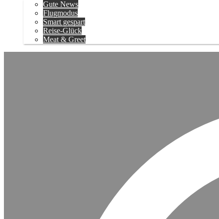
Gute News
Flugmodus
Smart gespart
Reise-Glück
Meat & Greet