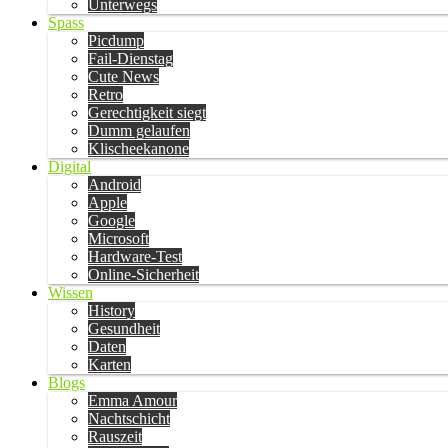
Unterwegs
Spass
Picdump
Fail-Dienstag
Cute News
Retro
Gerechtigkeit siegt
Dumm gelaufen
Klischeekanone
Digital
Android
Apple
Google
Microsoft
Hardware-Test
Online-Sicherheit
Wissen
History
Gesundheit
Daten
Karten
Blogs
Emma Amour
Nachtschicht
Rauszeit