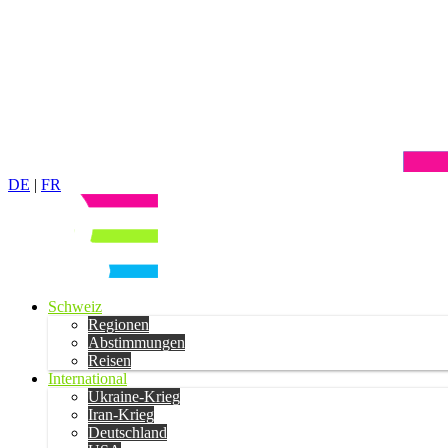
DE
|
FR
Schweiz
Regionen
Abstimmungen
Reisen
International
Ukraine-Krieg
Iran-Krieg
Deutschland