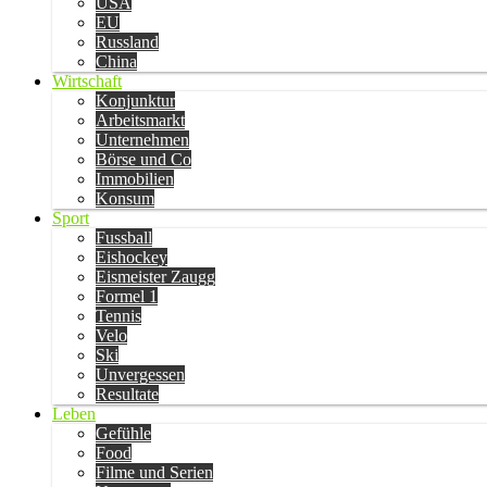
USA
EU
Russland
China
Wirtschaft
Konjunktur
Arbeitsmarkt
Unternehmen
Börse und Co
Immobilien
Konsum
Sport
Fussball
Eishockey
Eismeister Zaugg
Formel 1
Tennis
Velo
Ski
Unvergessen
Resultate
Leben
Gefühle
Food
Filme und Serien