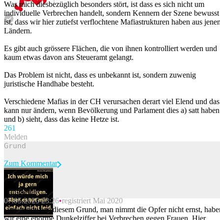
Was mich diesbezüglich besonders stört, ist dass es sich nicht um
individuelle Verbrechen handelt, sondern Kennern der Szene bewusst
ist, dass wir hier zutiefst verflochtene Mafiastrukturen haben aus jene
Ländern.
Es gibt auch grössere Flächen, die von ihnen kontrolliert werden und
kaum etwas davon ans Steueramt gelangt.
Das Problem ist nicht, dass es unbekannt ist, sondern zuwenig
juristische Handhabe besteht.
Verschiedene Mafias in der CH verursachen derart viel Elend und das
kann nur ändern, wenn Bevölkerung und Parlament dies a) satt haben
und b) sieht, dass das keine Hetze ist.
26
1
Melden
Zum Kommentar
Pummelfee
07.05.2025 23:26
registriert Mai 2020
Beitrag melden
Und genau aus diesem Grund, man nimmt die Opfer nicht ernst, habe
wir eine enorme Dunkelziffer bei Verbrechen gegen Frauen. Hier