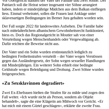
Vor Obergericht standen der Vater der Familie und zwei Söhne. Der
Patriarch soll die Heirat seiner insgesamt vier Söhne arrangiert
haben, indem er minderjährige Mädchen aus dem Balkan einfliegen
liess. Einmal verheiratet, sollen die Frauen laut Anklage unter
sklavenartigen Bedingungen im Berner Jura gehalten worden sein.
Der Fall sorgte 2022 für landesweites Aufsehen. Die Familie habe
nach mittelalterlichem albanischem Gewohnheitsrecht funktioniert,
hiess es. Doch das Regionalgericht in Moutier sah von einer
Verurteilung wegen Menschenhandels oder Vergewaltigung ab.
Dafür reichten die Beweise nicht aus.
Der Vater und ein Sohn wurden erstinstanzlich lediglich zu
bedingten Freiheitsstrafen verurteilt – der Vater wegen Verstössen
gegen das Ausländergesetz, der Sohn wegen sexueller Handlungen
mit Minderjährigen. Ein weiterer Sohn erhielt eine bedingte
Geldstrafe wegen Beleidigung und Drohung. Zwei Söhne wurden
freigesprochen.
«Zu Sexsklavinnen degradiert»
Zwei Ex-Ehefrauen hielten die Strafen für zu milde und zogen den
Fall weiter. «Ich wurde nicht als Person, sondern als Objekt
behandelt», sagte die eine Klägerin am Mittwoch vor Gericht. «Er
hat mich mit einem Gürtel geschlagen», erklärte die zweite Frau.