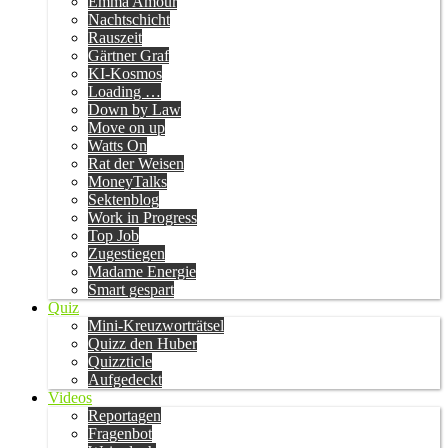
Emma Amour
Nachtschicht
Rauszeit
Gärtner Graf
KI-Kosmos
Loading …
Down by Law
Move on up
Watts On
Rat der Weisen
MoneyTalks
Sektenblog
Work in Progress
Top Job
Zugestiegen
Madame Energie
Smart gespart
Quiz
Mini-Kreuzworträtsel
Quizz den Huber
Quizzticle
Aufgedeckt
Videos
Reportagen
Fragenbot