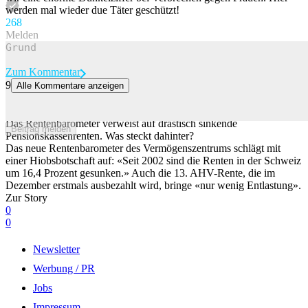
werden mal wieder due Täter geschützt!
26
8
Melden
Zum Kommentar
9
Alle Kommentare anzeigen
40 Prozent tiefere Renten als vor 20 Jahren – besonders der
Mittelstand blutet
Das Rentenbarometer verweist auf drastisch sinkende
Beitrag melden
Pensionskassenrenten. Was steckt dahinter?
Das neue Rentenbarometer des Vermögenszentrums schlägt mit
einer Hiobsbotschaft auf: «Seit 2002 sind die Renten in der Schweiz
um 16,4 Prozent gesunken.» Auch die 13. AHV-Rente, die im
Dezember erstmals ausbezahlt wird, bringe «nur wenig Entlastung».
Zur Story
0
0
Newsletter
Werbung / PR
Jobs
Impressum