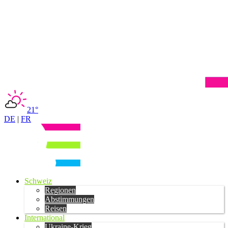
21°
DE
|
FR
Schweiz
Regionen
Abstimmungen
Reisen
International
Ukraine-Krieg