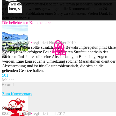
Weil wir die Kommentar-Debatten weiterhin persönlich moderieren
möchten, sehen wir uns gezwungen, die Kommentarfunktion 24
Stunden nach Publikation einer Story zu schliessen. Vielen Dank für
dein Verständnis!
Die beliebtesten Kommentare
Andi7
07.05.2025 21:51
registriert November 2019
In solchen Fällen sollte zusätzlich eine Bewährungsregelung mit klar
Konsequenzen erfolgen: Bei einer weiteren Straftat innerhalb der
nächsten fünf Jahre sollte eine Abschiebung in Betracht gezogen
werden. Eine konsequente Umsetzung solcher Massnahmen dient der
Abschreckung und ist für alle unproblematisch, die sich an die
geltenden Gesetze halten.
50
1
Melden
Zum Kommentar
Knäckebrot
08.05.2025 06:48
registriert Juni 2017
Beitrag melden