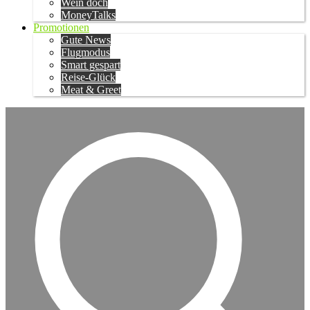
Wein doch
MoneyTalks
Promotionen
Gute News
Flugmodus
Smart gespart
Reise-Glück
Meat & Greet