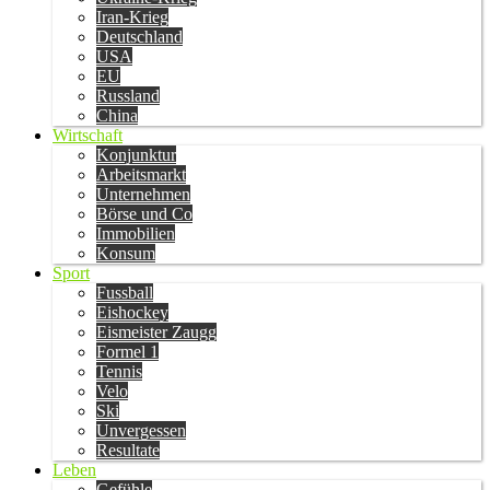
Iran-Krieg
Deutschland
USA
EU
Russland
China
Wirtschaft
Konjunktur
Arbeitsmarkt
Unternehmen
Börse und Co
Immobilien
Konsum
Sport
Fussball
Eishockey
Eismeister Zaugg
Formel 1
Tennis
Velo
Ski
Unvergessen
Resultate
Leben
Gefühle