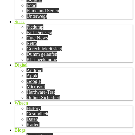
Food
Filme und Serien
Unterwegs
Spass
Picdump
Fail-Dienstag
Cute News
Retro
Gerechtigkeit siegt
Dumm gelaufen
Klischeekanone
Digital
Android
Apple
Google
Microsoft
Hardware-Test
Online-Sicherheit
Wissen
History
Gesundheit
Daten
Karten
Blogs