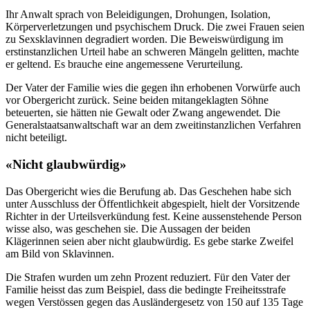
Ihr Anwalt sprach von Beleidigungen, Drohungen, Isolation,
Körperverletzungen und psychischem Druck. Die zwei Frauen seien
zu Sexsklavinnen degradiert worden. Die Beweiswürdigung im
erstinstanzlichen Urteil habe an schweren Mängeln gelitten, machte
er geltend. Es brauche eine angemessene Verurteilung.
Der Vater der Familie wies die gegen ihn erhobenen Vorwürfe auch
vor Obergericht zurück. Seine beiden mitangeklagten Söhne
beteuerten, sie hätten nie Gewalt oder Zwang angewendet. Die
Generalstaatsanwaltschaft war an dem zweitinstanzlichen Verfahren
nicht beteiligt.
«Nicht glaubwürdig»
Das Obergericht wies die Berufung ab. Das Geschehen habe sich
unter Ausschluss der Öffentlichkeit abgespielt, hielt der Vorsitzende
Richter in der Urteilsverkündung fest. Keine aussenstehende Person
wisse also, was geschehen sie. Die Aussagen der beiden
Klägerinnen seien aber nicht glaubwürdig. Es gebe starke Zweifel
am Bild von Sklavinnen.
Die Strafen wurden um zehn Prozent reduziert. Für den Vater der
Familie heisst das zum Beispiel, dass die bedingte Freiheitsstrafe
wegen Verstössen gegen das Ausländergesetz von 150 auf 135 Tage