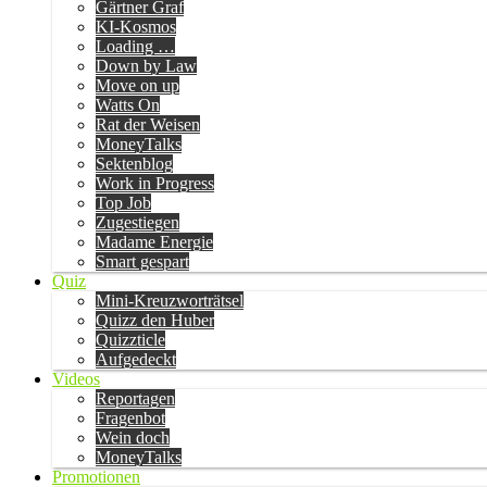
Gärtner Graf
KI-Kosmos
Loading …
Down by Law
Move on up
Watts On
Rat der Weisen
MoneyTalks
Sektenblog
Work in Progress
Top Job
Zugestiegen
Madame Energie
Smart gespart
Quiz
Mini-Kreuzworträtsel
Quizz den Huber
Quizzticle
Aufgedeckt
Videos
Reportagen
Fragenbot
Wein doch
MoneyTalks
Promotionen