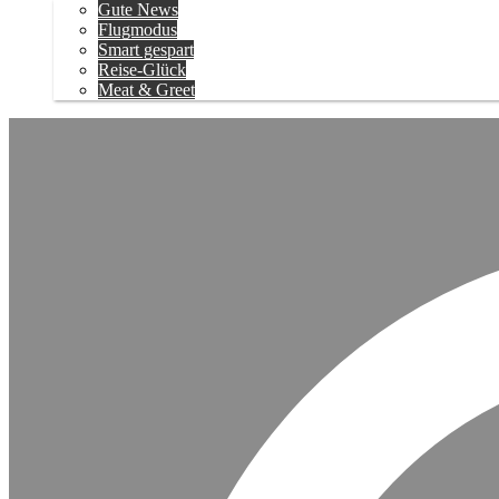
Gute News
Flugmodus
Smart gespart
Reise-Glück
Meat & Greet