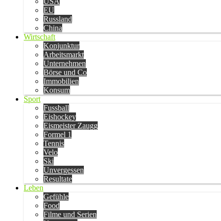
USA
EU
Russland
China
Wirtschaft
Konjunktur
Arbeitsmarkt
Unternehmen
Börse und Co
Immobilien
Konsum
Sport
Fussball
Eishockey
Eismeister Zaugg
Formel 1
Tennis
Velo
Ski
Unvergessen
Resultate
Leben
Gefühle
Food
Filme und Serien