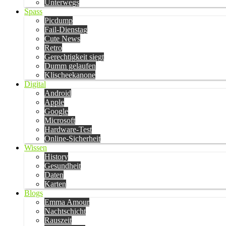
Unterwegs
Spass
Picdump
Fail-Dienstag
Cute News
Retro
Gerechtigkeit siegt
Dumm gelaufen
Klischeekanone
Digital
Android
Apple
Google
Microsoft
Hardware-Test
Online-Sicherheit
Wissen
History
Gesundheit
Daten
Karten
Blogs
Emma Amour
Nachtschicht
Rauszeit