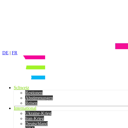
DE
|
FR
Schweiz
Regionen
Abstimmungen
Reisen
International
Ukraine-Krieg
Iran-Krieg
Deutschland