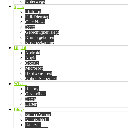
Unterwegs
Spass
Picdump
Fail-Dienstag
Cute News
Retro
Gerechtigkeit siegt
Dumm gelaufen
Klischeekanone
Digital
Android
Apple
Google
Microsoft
Hardware-Test
Online-Sicherheit
Wissen
History
Gesundheit
Daten
Karten
Blogs
Emma Amour
Nachtschicht
Rauszeit