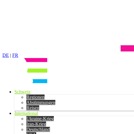
DE
|
FR
Schweiz
Regionen
Abstimmungen
Reisen
International
Ukraine-Krieg
Iran-Krieg
Deutschland