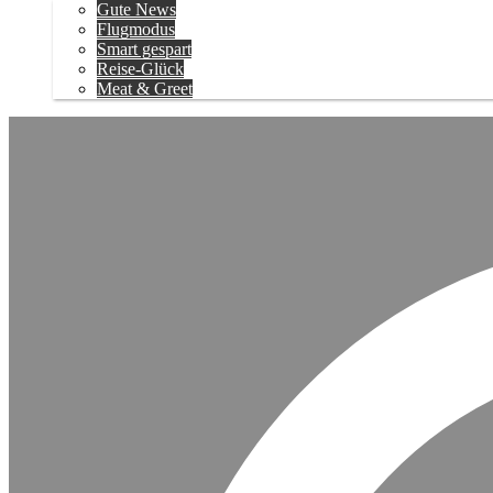
Gute News
Flugmodus
Smart gespart
Reise-Glück
Meat & Greet