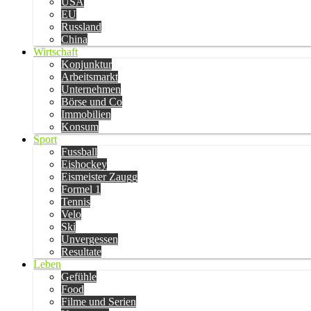
USA
EU
Russland
China
Wirtschaft
Konjunktur
Arbeitsmarkt
Unternehmen
Börse und Co
Immobilien
Konsum
Sport
Fussball
Eishockey
Eismeister Zaugg
Formel 1
Tennis
Velo
Ski
Unvergessen
Resultate
Leben
Gefühle
Food
Filme und Serien