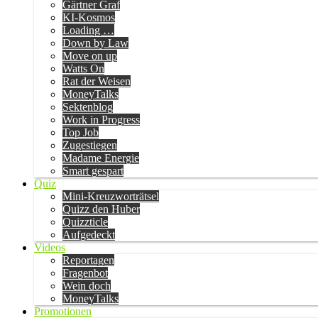
Gärtner Graf
KI-Kosmos
Loading …
Down by Law
Move on up
Watts On
Rat der Weisen
MoneyTalks
Sektenblog
Work in Progress
Top Job
Zugestiegen
Madame Energie
Smart gespart
Quiz
Mini-Kreuzworträtsel
Quizz den Huber
Quizzticle
Aufgedeckt
Videos
Reportagen
Fragenbot
Wein doch
MoneyTalks
Promotionen